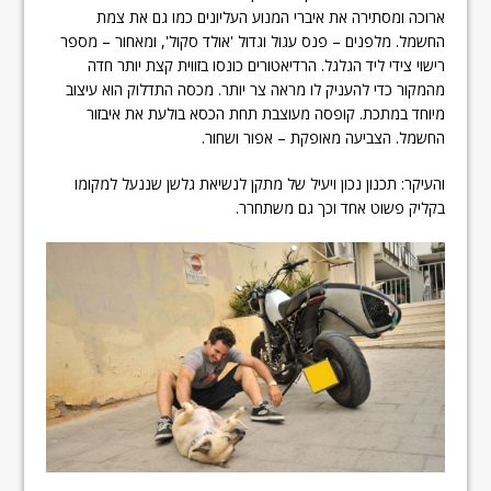
ארוכה ומסתירה את איברי המנוע העליונים כמו גם את צמת
החשמל. מלפנים – פנס עגול וגדול 'אולד סקול', ומאחור – מספר
רישוי צידי ליד הגלגל. הרדיאטורים כונסו בזווית קצת יותר חדה
מהמקור כדי להעניק לו מראה צר יותר. מכסה התדלוק הוא עיצוב
מיוחד במתכת. קופסה מעוצבת תחת הכסא בולעת את איבזור
החשמל. הצביעה מאופקת – אפור ושחור.
והעיקר: תכנון נכון ויעיל של מתקן לנשיאת גלשן שננעל למקומו
בקליק פשוט אחד וכך גם משתחרר.