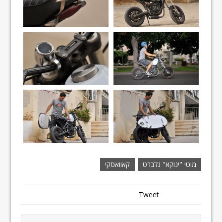
מוטי "ינוקא" גלברט
קאוואסקי
Tweet