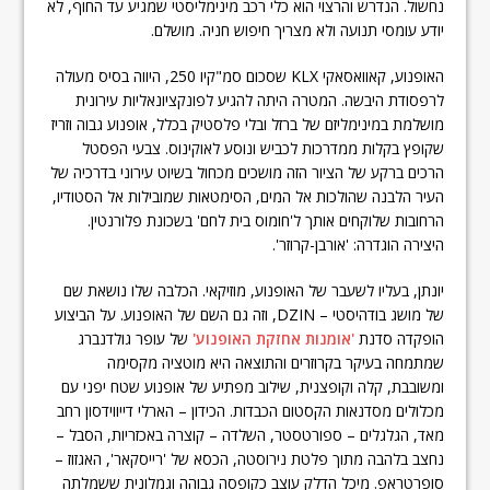
נחשול. הנדרש והרצוי הוא כלי רכב מינימליסטי שמגיע עד החוף, לא
יודע עומסי תנועה ולא מצריך חיפוש חניה. מושלם.
האופנוע, קאוואסאקי KLX שסכום סמ"קיו 250, היווה בסיס מעולה
לרפסודת היבשה. המטרה היתה להגיע לפונקציונאליות עירונית
מושלמת במינימליזם של ברזל ובלי פלסטיק בכלל, אופנוע גבוה וזריז
שקופץ בקלות ממדרכות לכביש ונוסע לאוקינוס. צבעי הפסטל
הרכים ברקע של הציור הזה מושכים מכחול בשיוט עירוני בדרכיה של
העיר הלבנה שהולכות אל המים, הסימטאות שמובילות אל הסטודיו,
הרחובות שלוקחים אותך ל'חומוס בית לחם' בשכונת פלורנטין.
היצירה הוגדרה: 'אורבן-קרוזר'.
יונתן, בעליו לשעבר של האופנוע, מוזיקאי. הכלבה שלו נושאת שם
של מושג בודהיסטי – DZIN, וזה גם השם של האופנוע. על הביצוע
הופקדה סדנת
'אומנות אחזקת האופנוע'
של עופר גולדנברג
שמתמחה בעיקר בקרוזרים והתוצאה היא מוטציה מקסימה
ומשובבת, קלה וקופצנית, שילוב מפתיע של אופנוע שטח יפני עם
מכלולים מסדנאות הקסטום הכבדות. הכידון – הארלי דייווידסון רחב
מאד, הגלגלים – ספורטסטר, השלדה – קוצרה באכזריות, הסבל –
נחצב בלהבה מתוך פלטת נירוסטה, הכסא של 'רייסקאר', האגזוז –
סופרטראפ. מיכל הדלק עוצב כקופסה גבוהה וגמלונית ששמלתה