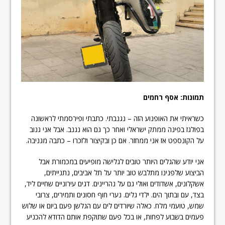
תמונות: אסף רחמים
כשראיתי את האופנוע הזה – נגנבתי. כתבתי ופירסמתי לראשונה
בפולגז בפינה ממתק ישראלי ואחר כך גם הוא נגנב. אבל אני גנוב
על הקונספט אז אני ממחזר. אם כן ובקיצור ולזכרו – כתבה מגניבה.
אני יודע שהגלים היותר טובים לגלישה מופיעים במכמורת אבל
הביצוע שלפנינו מתלבש טוב יותר על תל אביבים, נתנייתים,
אשקלונים, אשדודים ואולי גם על נהריינים. דגים עירוניים שחיים ליד,
בצד, עם ובתוך הים. ילדי גלים. נערי חוף חסונים ותמירים, צרובי
שמש, טועמי מלח. כאלה שיורדים לים עם הגלשן פעם ביום או שלוש
פעמים בשבוע לפחות, או בכל פעם שתוקפת אותם הדודא להכניע