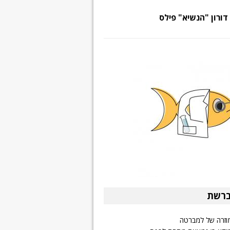
דורון "הנשיא" פילס
ברשת
וזרה של למברטה