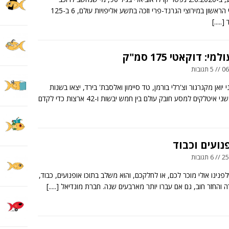
הדומיננטי הראשון במירוצי הגרנד-פרי וזכה בתשע אליפויות עולם, 6 ב-125
ד
[.....]
י: דוקאטי 175 סמ"ק
ובות
יואן מקגרגור וצ'רלי בורמן, טד סיימון ואלסבת' בירד, יצאו בשנות
איטלקים למסע חובק עולם בין חמש יבשות ו-42 ארצות כדי לקדם
נועים וכבוד
ובות
פנינו אולי מוכר לכם, או לחלקכם, והוא משלב בתוכו אופנועים, כבוד,
 והחזר חוב, גם אם עברו יותר מארבעים שנה. חברת מונדיאל
[.....]