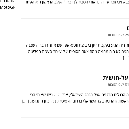
התשובה ד
בא אני זוכר עד היום. אורי הסביר לנו כך: "השלב הראשון הוא הפחד
MotoGP: מה הם ימי מבחן ומי צריך אותם?
ם
ובות
ור הזה הגיע בעקבות דיון בקבוצת ווטס-אפ, שם אחד החבר'ה שבנה
פהפה לא היה מרוצה מהתוצאה הסופית של עיצוב סעפת הפליטה
[.....
על-חושית
ובות
 הרגלים מרגיזים אצל הנהג הישראלי, אבל יש שניים שאותי הכי
ראשון, זו החניה בצד השמאלי ברחוב דו-סיטרי, נגד כיוון התנועה.
[.....]