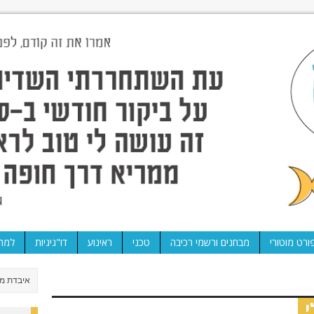
ורט מוטורי
מבחנים ורשמי רכיבה
טכני
ראינוע
דו"גיגיות
למה 
י