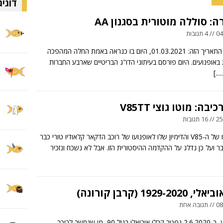
דוגיג
: סוללה מוטורית בסגנון AA
ובות
תזכרו את התאריך הזה: 01.03.2021, היום בו כנראה באמת החלה המהפכה
אופנועים. היום פורסם בעיתוני הדו"ג הבריטיים שארבע החברות
[....
בה: מוטו גוצי V85TT
ובות
על שורשיו של ה-V85 והדימיון שלו לאופנועו של רוכב הדקאר קלאודיו טורי כבר
ר ועל כן נדלג על ההקדמה ההיסטורית הזו. אבל לא נשכח ונזכיר
1929-20 (קרבן קורונה)
 אחת
לפני שבוע, ב-2.6.2020 נפטר קרלו אוביאלי בגיל 90, מי שנחשב לרוכב