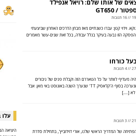
אים של אותו שלם: רויאל אנפילד
ור / GT650
ובות
וקא. וידוי קטן: עברו כשנתיים מאז מבחן הדרכים האחרון שביצעתי
הפסקה הזו נבעה בעיקר בגלל עבודה, בכל זאת שנים-עשר מאמרים
בעל כורחו
ובות
יה מעדיף לוותר על כל הטאררם הזה וקבלת פנים של גיבורים
בארוחה שנערכה בסוף ה'קלאסיק TT' שנערך השנה באוגוסט באי מאן. אבל
 לא
[.....]
עלו 
ובות
היציאה המ
פתיחה של המדריך הראשי שלנו, אורי דוידוביץ', בתחילת סדרת