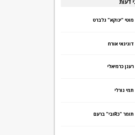
י דעות
מוטי "ינוקא" גלברט
דוגיגאי אורח
רענן כרמיאלי
תמי גורלי
תומר "כRובי" ברעם