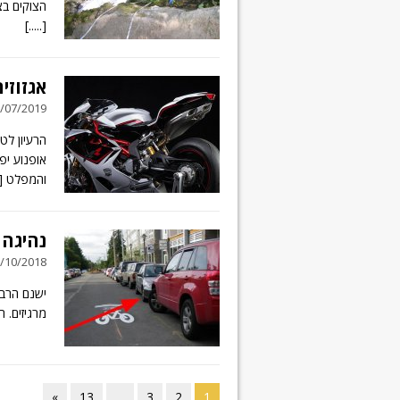
הצוקים בצ
[.....]
אגזוזי
29/07/2019 // 6 תג
הרעיון לט
אופנוע י
והמפלט
]
נהיגה 
31/10/2018 // 0 תג
ישנם הרבה
מרגיזים. ה
»
13
…
3
2
1