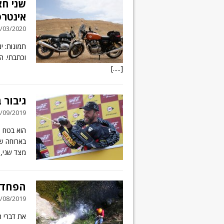
שני חצ
אינטרספט
19/03/2020 // 16 תג
תמונות: ינ
וכתבתי. ה
[.....]
גיבור 
27/09/2019 // 4 תג
הוא בטח ה
מצד שני,
הפחד
21/08/2019 // 3 תג
את דברי ה