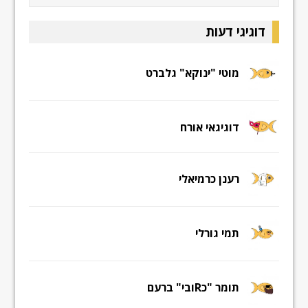
דוגיגי דעות
מוטי "ינוקא" גלברט
דוגיגאי אורח
רענן כרמיאלי
תמי גורלי
תומר "כRובי" ברעם