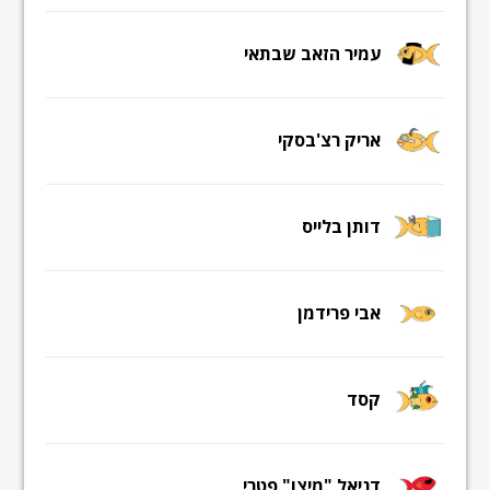
עמיר הזאב שבתאי
אריק רצ'בסקי
דותן בלייס
אבי פרידמן
קסד
דניאל "מיצו" פטרי