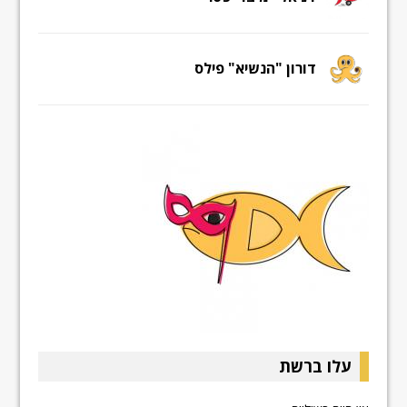
דורון "הנשיא" פילס
עלו ברשת