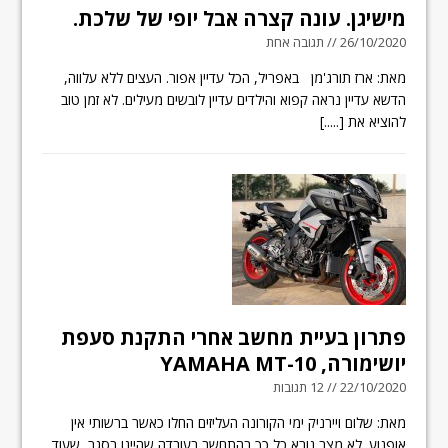
מישיגן. עונה קצרה אבל יופי של שלכת.
26/10/2020 // תגובה אחת
מאת: ארז תורג'מן באפריל, הכל עדיין אפור. העצים ללא עלווה,
הדשא עדיין נראה קפוא והילדים עדיין לובשים מעילים. לא זמן טוב
להוציא את
[.....]
פתרון בעיית מחשב אחרי התקנת סעפת
יושימורה, YAMAHA MT-10
22/10/2020 // 12 תגובות
מאת: שלום ויירניק ימי הקורונה העליזים החלו כאשר ברשותי אין
אופנוע. לא מצב נורא כל כך בהתחשב בעובדה שהיינו בסגר, שעוד