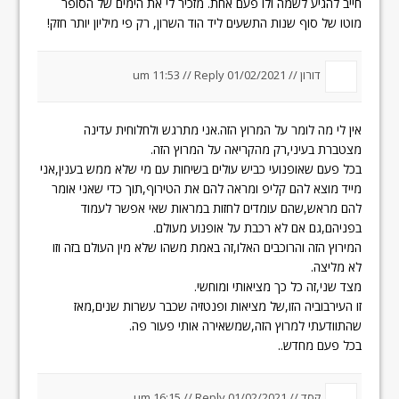
חייב להגיע לשמה ולו פעם אחת. מזכיר לי את הימים של הסופר
מוטו של סוף שנות התשעים ליד הוד השרון, רק פי מיליון יותר חזק!
דורון //
01/02/2021 um 11:53
Reply
//
אין לי מה לומר על המרוץ הזה.אני מתרגש ולחלוחית עדינה
מצטברת בעיני,רק מהקריאה על המרוץ הזה.
בכל פעם שאופנועי כביש עולים בשיחות עם מי שלא ממש בענין,אני
מייד מוצא להם קליפ ומראה להם את הטירוף,תוך כדי שאני אומר
להם מראש,שהם עומדים לחזות במראות שאי אפשר לעמוד
בפניהם,גם אם לא רכבת על אופנוע מעולם.
המירוץ הזה והרוכבים האלו,זה באמת משהו שלא מין העולם בזה וזו
לא מליצה.
מצד שני,זה כל כך מציאותי ומוחשי.
זו העירבוביה הזו,של מציאות ופנטזיה שכבר עשרות שנים,מאז
שהתוודעתי למרוץ הזה,שמשאירה אותי פעור פה.
בכל פעם מחדש..
קסד //
01/02/2021 um 16:15
Reply
//