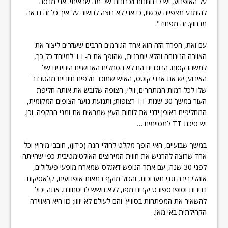
על האופנוע, יש לי חזיונות וזכרונות של מה שראיתי. אני מנסה
להימנע מצפייה עכשיו, כי אני לא רוצה לחשוב על איך כל זה נראה
מבחוץ. זה מפחיד".
עם זאת, הפחד הזה הוא אחד הגורמים הרבים שעוזרים ליצור את
האוירה הנינוחה והלא יומרנית, שהופך את ה-TT למיוחד כל כך,
למשהו קסום. הרוכבים הם לא הסמלים האנושיים היחידים של
האירוע; יש את ארני קוטס, האיש שמוכר חלפים חיוניים מהטנדר
שלו לכל רמות המתחרים; וולי, הצופה שלובש את אותה חליפת
העור במשך 30 שנות TT רצופות; ותנועת נוער הצופים המקומית,
המחליפים באופן ידני את לוחות העץ שמראים את זמני ההקפה. וכן,
יש סיכת TT למסיימים …
במשך שבועיים, האי הופך מקלט לחולי-הגה (כידון), חובבי מירוץ וכל
אחד שרוצה להרגיש את חווית המירוצים האולטימטיבית כפי שהייתה
לפני 30 שנה, עם אתר הנופש דאגלס שמארח מופעי פעלולים,
אוהלי בירה וגני תערוכות, והכול מוקף במאות אופנועים, קלאסיקות
נדירות וסופרספורט יקרים מפז, ללא חשש לביטחונם. אתה יכול
להשאיר את המפתחות בסוויץ' והם לעולם לא יזוזו; כזו היא האווירה
הקהילתית באי מאן.