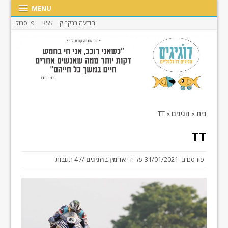
MENU
הודעה בבקבוק
RSS
פייסבוק
בית
»
הגיגים
»
TT
TT
פורסם ב-
31/01/2021
על ידי
אדמין
ב
הגיגים
// 4 תגובות