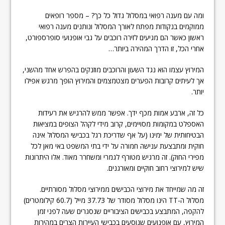
ומה עם מענה רפואי במסלול גדול כל כך? – מספר רופאים
ממוקמים בנקודות מפתח לאורך המסלול ונותנים מענה רפואי
ראשון כאשר הם מגיעים לזירה רוכבים על גבי אופנועי סופרספורט,
אחרי הכל, זו הדרך המהירה ביותר…
המירוץ עצמו הוא נגד השעון והרוכבים מוזנקים בהפרש אחד מהשני,
אך לעיתים קרובות הפערים מצטמצמים והמירוץ הופך מרגש אפילו
יותר.
כל זה, ארבע אמות מכף ידך. אפשר ממש להרגיש את רעידות
האספלט במקומות מסויימים, קרוב מידי לקהל הצופים במציאות
הבטיחותית של ימינו (על אף שדריכת רגל בכבישי המסלול אינה
חוקית ומתבצעת ענישה חמורה על ידי בתי המשפט באי מאן לכל
מפירי החוק). זה מרגיש מטורף לגמרי ומשחרר מאוד. אלו היתרונות
שיש למירוצי רחוב חוקיים ומאורגנים.
זה מה שמייחד את מירוצי הכבישים ממירוצי מסלול מסורתיים.
מסלול ה-TT הינו מסלול מסודר של 37.73 מייל (60.7 קילומטרים)
להקפה, המתבצע בכבישים הציבוריים שנסגרים שעה לפני זמן
המירוץ, עם אופנועים שנוסעים בכבישי העיירות הצרים במהירות