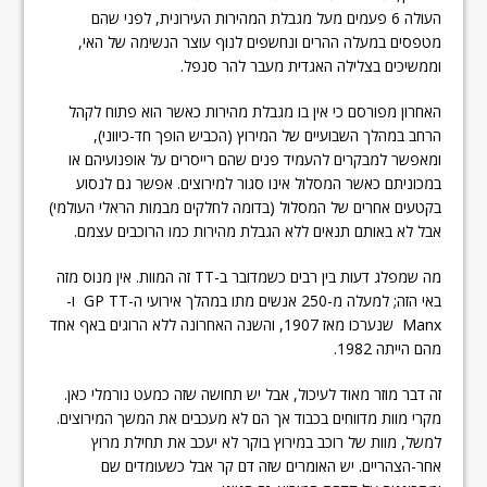
העולה 6 פעמים מעל מגבלת המהירות העירונית, לפני שהם
מטפסים במעלה ההרים ונחשפים לנוף עוצר הנשימה של האי,
וממשיכים בצלילה האגדית מעבר להר סנפל.
האחרון מפורסם כי אין בו מגבלת מהירות כאשר הוא פתוח לקהל
הרחב במהלך השבועיים של המירוץ (הכביש הופך חד-כיווני),
ומאפשר למבקרים להעמיד פנים שהם רייסרים על אופנועיהם או
במכוניתם כאשר המסלול אינו סגור למירוצים. אפשר גם לנסוע
בקטעים אחרים של המסלול (בדומה לחלקים מבמות הראלי העולמי)
אבל לא באותם תנאים ללא הגבלת מהירות כמו הרוכבים עצמם.
מה שמפלג דעות בין רבים כשמדובר ב-TT זה המוות. אין מנוס מזה
באי הזה; למעלה מ-250 אנשים מתו במהלך אירועי ה-GP TT ו-
Manx שנערכו מאז 1907, והשנה האחרונה ללא הרוגים באף אחד
מהם הייתה 1982.
זה דבר מוזר מאוד לעיכול, אבל יש תחושה שזה כמעט נורמלי כאן.
מקרי מוות מדווחים בכבוד אך הם לא מעכבים את המשך המירוצים.
למשל, מוות של רוכב במירוץ בוקר לא יעכב את תחילת מרוץ
אחר-הצהריים. יש האומרים שזה דם קר אבל כשעומדים שם