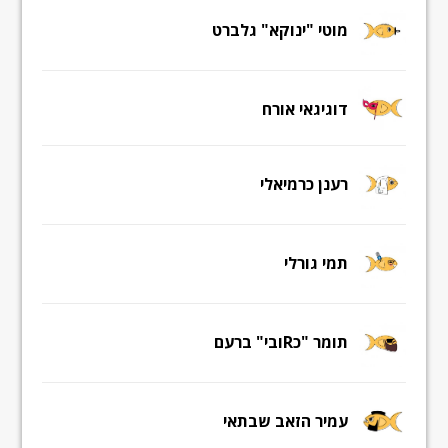
מוטי "ינוקא" גלברט
דוגיגאי אורח
רענן כרמיאלי
תמי גורלי
תומר "כRובי" ברעם
עמיר הזאב שבתאי