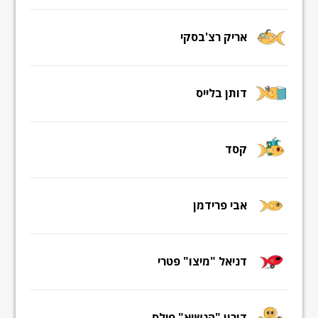
אריק רצ'בסקי
דותן בלייס
קסד
אבי פרידמן
דניאל "מיצו" פטרי
דורון "הנשיא" פילס