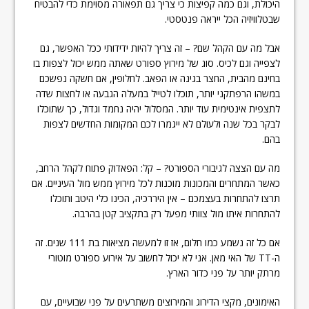
היכולת, וגם כמה קפיצות כי צריך גם תפאורה מסוימת כדי להבטיח
שבטלוויזיה הכל ייראה פנטסטי.
אבל מה עם הקהל שם? – זה צריך להיות ידידותי ככל האפשר, גם
לצפייה וגם לכיס. סוג של מירוץ ספורט שאתה ממש יכול לצפות בו
בחינם מהבית, החצר בגינה או הפאב. לחלופין, אם חשקה נפשכם
במשהו הרפתקני יותר, תוכלו לטייל במעלה הגבעה או לחצות שדה
לתצפית אינטימית עוד יותר. המסלול יהיה נחמד וגדול, כך שתוכלו
לבקר בכל שנה ולעולם לא ייגמרו לכם המקומות החדשים לצפות
בהם.
מה עם הצצה לגיבורי הספורט? – קל: הפאדוק פתוח לקהל הרחב,
כאשר המתחרים והמכונות מוכנות לכל מירוץ ממש מול העיניים. אם
תרצו להתחרות בעצמכם – אין היררכיה, הכינו כלי היטב ותוכלו
להתחרות איתו מול צוותי מפעל רק בתקציב קטן בהרבה.
אם כל זה נשמע כמו חלום, אז זו למעשה מציאות בת 111 שנים. זה
ה-TT של האי מאן. אני לא יכול לחשוב על אירוע ספורט מוטורי
מרתק יותר על פני כדור הארץ.
האימונים, מקצי הדירוג והמירוצים משתרעים על פני שבועיים, עם