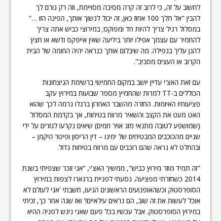
לחשוב על זה, כי לרוב זה קרה מסיבה מסויימת, וזה רק גורם לך
להבין "אל תלך 100 אחוז כאן, זה יכול לנשוך אותך, הפינה הזו …"
במסלול רגיל צריך להיות חד ומפוקס; במירוצי כביש אתה צריך
להחמיר עם עצמך אפילו יותר בידיעה שאין אייפקס ודשא או חצץ
להגן עליך בנפילה. מה שיבלום אותך כנראה יהיה החומה של הבית
הקרוב או העצים מסביב".
עם זאת האצ'י עדיין יושב במקום החמישי ברשימת הניצחונות
הכוללים ב-TT למרות שהחמיץ מספר שבועות במירוץ עקב
פציעותיו האיומות. החזרה מהשבר האחרון ברגלו גרמה לכך שהוא
האט מעט את הקצב והשאיר מרווח בטיחות, אך בקדמת המסלול
(שמושפע לטובה מתנאי מזג אויר חמים) שיאים נקרעו לגזרים על ידי
שניים מהכוכבים המבטיחים של ימינו – דין הריסון ופיטר היקמן –
ובהחלט לא נראה שהם רוכבים עם מרווח בטיחות גדול.
"זה תמיד מוזר מירוץ כביש", ממשיך האצ'י, “אני זוכר שצפיתי בשנת
2014 כשחזרתי מפציעה. נסעתי לפניית ברגארו לצפות במירוץ
הסופרסטוק וכשהאופנועים הראשונים הגיעו, חשבתי 'אני לעולם לא
אוכל לעשות את זה שוב, הם נראים עילאיים!' ואז שנה אחר כך, זכיתי
במירוץ הסופרסטוק. אבל עכשיו בכל פעם שאני ניגש לפניה ההיא