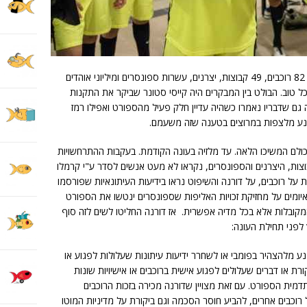
לא פשוט לנהל אליפות עולם כמו המוטו ג'יפי: 82 רוכבים, 49 קבוצות, יצרנים, עשרות ספונסרים ומיליוני אוהדים
ל טוב. הבולט בין המבקרים היה קייסי סטונר שביקר את התקנות
גם שדבריו נאמרו כשהיה עדיין חלק פעיל מהספורט ואפילו רמז
כולם המשיכו הלאה. עד מלזיה בעונה הקודמת. בעקבות ההתרחשויות
וצות, היצרנים והספונסרים, נקראו לא מעט אנשים לסדר ע"י קרמלו
על רוכבים, על דורנה והשיפוט נראו בידיעות העיתונאיות שפורסמו
האיומים על מחזיקת זכויות האליפות שספונסרים ינטשו את הספורט
מקובלות אלא בכל מדיה אפשרית. אז דורנה החליטו לשים לזה סוף
לפני תחילת העונה:
בים להימנע מלהצהיר בפומבי או לשחרר ידיעות עיתונות שעלולות לפגוע או
ת או דברים שעלולים לפגוע אישית ברוכבים או אישיויות שונות
מית הספורט. עם זאת מצויין שדורנה מכירה בזכות הרוכבים
רוכבים אחרים, להביע חוסר הסכמה וגם ביקורת על מדיניות המוטו