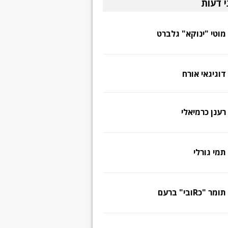
י דעות
מוטי "ינוקא" גלברט
דוגיגאי אורח
רענן כרמיאלי
תמי גורלי
תומר "כRובי" ברעם