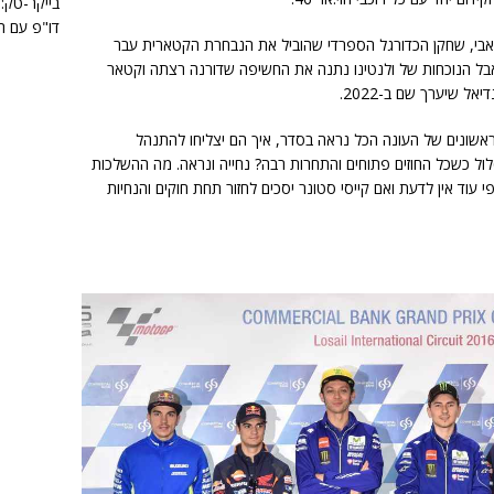
בייקר-טק: 
דו"פ עם ה
אבי, שחקן הכדורגל הספרדי שהוביל את הנבחרת הקטארית עבר
צה של האיטלקים למחצית השנייה 3:2, אבל הנוכחות של ולנטינו נתנה את החשיפה שדורנה רצתה וקטאר
 שיערך שם ב-2022.
 הראשונים של העונה הכל נראה בסדר, איך הם יצליחו להתנהל
ל כשכל החוזים פתוחים והתחרות רבה? נחייה ונראה. מה ההשלכות
עוד אין לדעת ואם קייסי סטונר יסכים לחזור תחת חוקים והנחיות