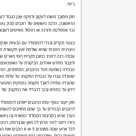
ג'יפי.
חוק מסובך משהו לעקוב ולפקח שכן הגבול לעית
הראשונה, הרבה גישושים של רוכבים סביב נושא 
נגד אספלטה ודורנה או רפסול מאיימים לשבור
בצעד מקדים ובכדי להתמודד עם הבעיות שנקלע
היצרנית היפנית שהיא שולחת יועץ תקשורת משל
עבודה רבה לפניו: כמובן תקרית רוסי מארקז ש
ולצבור מחדש אוהדים. הביקורת על האופנועים
לדיון על כספים ובכך להגדיל את התקציב של 
חוק ייצוגי נוסף עימו הרוכבים ייאלצו להתמו
לרוכבים הבכירים על כך שהם מחוייבים להשתתף 
נערך ארוע בסביבות המסלול המארח ובו נחשפים
ביורו-דיסני לפני מרוץ לה מאן שבצרפת, רכי
לכל ארוע שכזה מוזמ
מעונות רבות, שוולנטינו רוסי משתתף בארוע הקיד