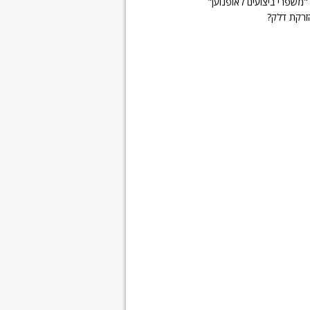
"משפרי ביצועים לאופנוען"
זרקת דלק?