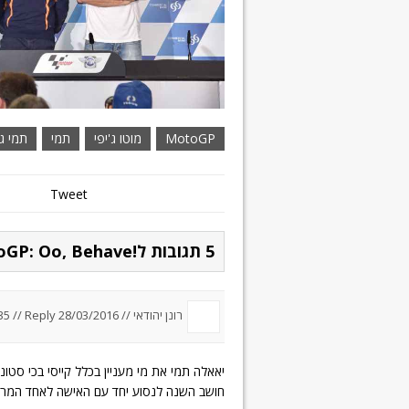
MotoGP
מוטו ג'יפי
תמי
תמי גו
Tweet
5 תגובות ל!MotoGP: Oo, Behave
רונן יהודאי //
28/03/2016 um 15:35
Reply
//
יאאלה תמי את מי מעניין בכלל קייסי בכי סטונ
חושב השנה לנסוע יחד עם האישה לאחד המרוצ