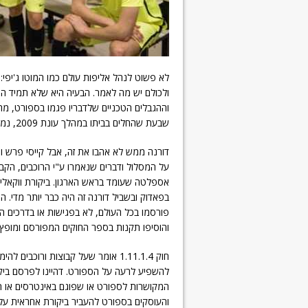
ולכולם יש מה לאמר. הבעיה היא שלא תמיד הכ
וההגבלים הטכניים שלדבריו פגמו בספורט, מה 
שבעת שהחלים בביתו במהלך עונת 2009, נמנע מלצפות במרוצים בטענה שזה משעמם.
דורנה ממש לא אהבו את זה, אבל קייסי פרש ו
על המסלול ודברים שנאמרו ע"י הרוכבים, הקב
אספלטה שעומד בראש הארגון. ביקורת ווקאלית 
בפאדוק ובשביל דורנה זה היה כבר יותר מדי. 
פורסמו בכל העולם, לא בפגישות או בדרכים ה
והוסיפו תקנות בספר החוקים המפורסם ומופץ 
חוק 1.11.1.4 אומר שעל קבוצות ורוכ
להשפיע לרעה על הספורט. דהיינו לפרסם ביקור
המקושרות לספורט או שפוגם באינטרסים או תד
והעוסקים בספורט להעביר ביקורת אחראית על 