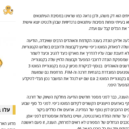
ים הוא דק משהו, ולכן נראה כמו שראינו במסיבת העיתונאים
בעייתי ופחות מסיבות עיתונאים גרנדיוזיות שבהן ולנטינו יוצא אישית
 את הכלים קבל עם ועדה.
ה אליהן הונדה בעונה הקודמת והאוהדים הרבים שאיבדה, הודיעה
ה לפאדוק המוטו ג'יפי שייעץ לקבוצות ולרוכבים בשלוש הקטגוריות.
לא דועכת שבה עליו להדריך את מארקז כיצד להגיב וכיצד לשמר
 שמספקת הונדה לרוכבי המפעל וקבוצות הלויין שלה בקטגורייה
הבכירה נשמעת מכל הרוכבים, המתחרים, הפרשנים והאוהדים בנוסף לביקורת מכיוון ק.ט.מ בקטגוריית המוטו 3
שהונדה עברו על הגבלת התקציב על עלות האופנועים המוגדרת בהנחיות דורנה וה-FIM. מרחפות גם שמועות
שהונדה עתידה לאבד מקומה כספקית המנועים בקטגוריית המוטו 2 וגם שם יש לנהל את המשבר נכון מבלי להיקלע
המפעל היפני.
דד העונה, כבר לפני מספר חודשים הודיעה מחלקת השיווק של דורנה
בארועים הייצוגיים הקשורים לקידום המוטו ג'יפי. לפני כל סוף שבוע
עלו 
 הרוכבים לפן נוסף של המדינה. ארועים אלו כוללים ביקור
בה על שדות המלח בארגנטינה, ושייט בתעלות אמסטרדם לפני אסן.
נים 5 או 6 רוכבים ואת הכוכבים הגדולים של הספורט לא רואים למרחוק. העונה, זו פעם ראשונה
מדוע הארלי
ום יחד עם כל רוכבי הוי.אר 46.