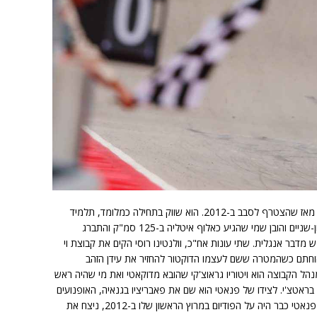
הסיפורים על רומנו פנאטי מסתובבים בפאדוק מאז שהצטרף לסבב ב-2012. הוא שווק בתחילה כמלומד, תלמיד
לשפות מעיירה קטנה ליד סאן בנדיטו, אך ראיון-שניים והובן שמי שהגיע כאלוף איטליה ב-125 סמ"ק והתברג
ציה האיטלקית במוטו 3, לא ממש מדבר אנגלית. שתי עונות אח"כ, וולנטינו רוסי הקים את קבוצת וי
ן שהוחתם כשהמטרה ששם לעצמו הדוקטור להחזיר את עידן הזהב
הל הקבוצה הוא ויטוריו גראוצ'קי שהובא מדוקאטי ואת מי שהיה ראש
 בראטצ'י. לצידו של פנאטי הוא שם את פאבריציו בגנאיה, האופנועים
היו מתוצרת ק.ט.מ, והציפיות היו גדולות. הלוא פנאטי כבר היה על הפודיום במרוץ הראשון שלו ב-2012, ניצח את