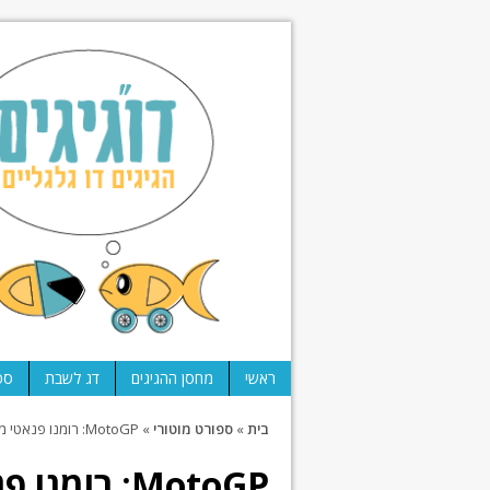
ראשי
מחסן ההגיגים
דג לשבת
ספ
בית
»
ספורט מוטורי
»
MotoGP: רומנו פנאטי מציג: איך להרוס קריירה
MotoGP: רומ