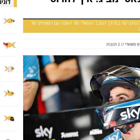
דוגיג
בוצת המוטו3, SKY VR46 של ולנטינו רוסי במהלך הסבב העשירי של העונה עם השעייתו של
 מוטורי
// 2 תגובות