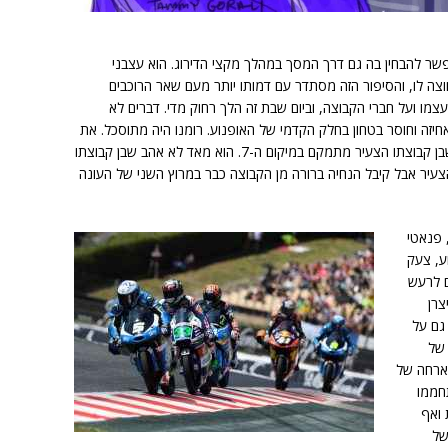
נהגות שאפשר להבחין בה גם דרך המסך במהלך מקצי הדירוג. הוא עצבני
וצה לו, והסיפור הזה מסתדר עם דמותו יותר מעם שאר הרוכבים
צמו ועל חברי הקבוצה, וביום שבת זה הלך רחוק מדי. דברים לא
אחיזה וחוסר בטחון בחלק הקדמי של האופנוע. רומנו היה מתוסכל. את
מקצה הדירוג הוא סיים במיקום ה-11 בלבד כשבן קבוצתו הצעיר מתמקם במיקום ה-7. הוא מאד לא אהב שבן קבוצתו
הצעיר אבל קיבל הנחיה ברורה מן הקבוצה כבר במרוץ השני של העונה
 פנאטי
ע, צעק
ם לרעש
צרן
ית גם על
 של
הארחה של
תחממו
 ואף
של