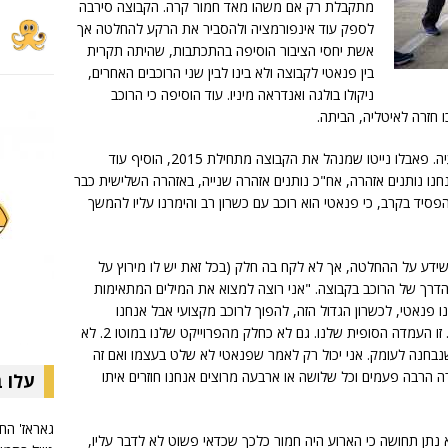
מתקבלת רק אם משהו מאד חמור קרה. הקבוצה סירבה
לספק עוד אינפורמציה ולהסביר את הרקע להחלטה אך
אשת יחסי הציבור הוסיפה בהתכתבות, שהיתה תקרית
בין פנאטי לקבוצה ולא בינו לבין שני הרוכבים האחרים,
ניקולו בולגה ואנדראה מיניו. עוד הוסיפה כי הרוכב
 חזרה לאיטליה, הביתה.
במהלך יום ראשון התגלו עוד פרטים על ההשעיה. פאבלו נייטו שמנהל את הקבוצה מתחילת 2015, הוסיף עוד
נחנו נותנים אזהרה, אח"כ נותנים אזהרה שנייה, באזהרה השלישית כבר
להפסיד בקרב, כי פנאטי הוא רוכב עם כשרון רב והימרנו עליו להמשך
י שידע על ההחלטה, אך לא לקח בה חלק (בכל זאת יש לו מירוץ על
הדרך של הרוכב בקבוצה. "אני רוצה למצוא את המילים המתאימות
נו פנאטי, לכשרון הגדול הזה, להפוך לרוכב מקצועי אבל אנחנו
מרימים ידיים. נכשלנו והוא לא ירכב עימנו יותר. זו העמדה הסופית שלנו. גם לא כחלק מהפרוייקט שלנו במוטו 2. לא
שנבחנה לעומק. אני יכול רק לאמר שפנאטי לא שלט בעצמו ואם זה
ה הרבה פעמים וכל שלושה או ארבעה מרוצים אנחנו חוזרים איתו
עלו 
גאראז' הח
 נתן תחושה כי הארוע היה חמור כלכך שכדאי פשוט לא לדבר עליו,