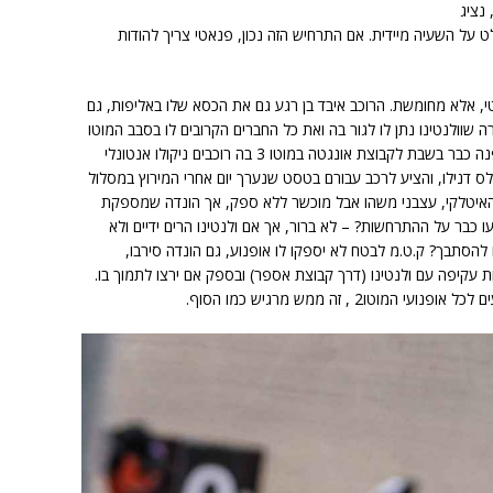
 נציג
וחלט על השעיה מיידית. אם התרחיש הזה נכון, פנאטי צריך להודות
, אלא מחומשת. הרוכב איבד בן רגע גם את הכסא שלו באליפות, גם
ה שוולנטינו נתן לו לגור בה ואת כל החברים הקרובים לו בסבב המוטו
ג'יפי. בכדי לנסות ולהציל משהו מן הקריירה, פנה כבר בשבת לקבוצת אונגטה במוטו 3 בה רוכבים ניקולו אנטונלי
 KTM של אקי איו) וג'ולס דנילו, והציע לרכב עבורם בטסט שנערך יום אחרי המירוץ במסלול
האיטלקי, עצבני משהו אבל מוכשר ללא ספק, אך הונדה שמספקת
ו כבר על ההתרחשות? – לא ברור, אך אם ולנטינו הרים ידיים ולא
להסתבך? ק.ט.מ לבטח לא יספקו לו אופנוע, גם הונדה סירבו,
השלישי במוטו 3, גם בשותפות עקיפה עם ולנטינו (דרך קבוצת אספר) ובספק אם ירצו לתמוך בו.
2 , זה ממש מרגיש כמו הסוף.