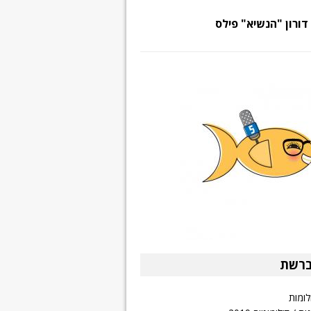
דורון "הנשיא" פילס
ברשת
לומות