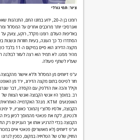
ציור: תמי גורלי
רומנו בן ה-20, ידוע במזגו החם, הת
ואגרסיבי יותר מרוכבים אחרים על המסלול ומח
באליפות העולם. רומנו מקלל, רוקע, צועק על ע
הסתדרו כל כך העונה, בעיות חוזרות ונשנות ב
מהיר ממנו. לא תמיד הוא רצה לעזור לבולגה 
שעליו לשתף פעולה.
ע"פ דיווחים מן המסלול וללא אישור מהקבוצה,
חזר לפיטס בתום מקצה הדירוג, ירד מן האופנו
וקילל והכה את הדלפק עם הקסדה, דבר שגר
רב. במוסך היו אנשי הקבוצה ואנשי הצוות של י
האופנועים KTM. מנהל האקדמייה האחרא
הקבוצה, אלסיו סלוצ'י (המוכר כאוצ'יו, יד ימינו
ולנטינו), לקח את פנאטי מהמוסך לכיוון בית 
הקבוצה בכדי להרגיע אותו אך העניינים רק ה
וע"פ דיווחים (לא מאושרים) פנאטי איים במכות
החזיק שלט של הטלויזיה במקום, כסכין לגרונו 