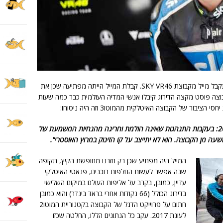
בליל שבת, ערב המרוץ העשירי של העונה, התקבל מייל מקבוצת SKY VR46. קבלת המייל הייתה מפתיעה שכן את
וצה פוסט מקצה הדירוג קיבלו אנשי המדיה העולמית כבר כמה שעות
יבור של הקבוצה האיטלקית מהמוטו3 וזה היה ניסוחו:
"מסלול שפילברג, אוסטריה, 13 באוגוסט 2016: בעקבות התנהגות שאינה הולמת וחריגה מהנחיות המשמעת של
עה מן הקבוצה. הוא לא יתייצב על קו הזינוק במרוץ האוסטרי".
המייל היה מפתיע שכן רק חזרנו מחופשת הקיץ, תקופה
שבה אפשר לעשות החלפות רוכבים, פנאטי האיטלקי
עדיין, כמובן, בקרב על אליפות העולם במיקום השלישי
בדירוג הכולל (66 נקודות אחרי בראד בינדר) והוא כמובן
חתום על פרוייקט הדגל של הקבוצה בקטגוריית המוטו2
לעונת 2017. עקב כל הנתונים הללו, החלטה שכזו