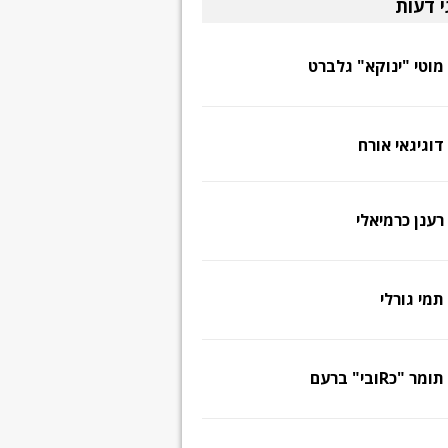
י דעות
מוטי "ינוקא" גלברט
דוגיגאי אורח
רענן כרמיאלי
תמי גורלי
תומר "כRובי" ברעם