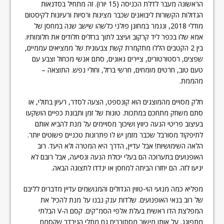
הראשונה מעבר לדלת הכניסה (15 יורו). זה מתחיל בסדנאות
הגדולות הקשורות ליבואנים שכבר מציגות ורסיות ורעיונות לקיסטום
מודלי 2018, ונגמר במחונן פולני כלשהו שישב שנה במחסן של
אמא שלו בכפר ליד קרקוב ועיצב לתוך ברזלים חלודים את חלומותיו.
בין 2 הקטבים הללו מתקמרת קשת צבעונית של ממציאים עממיים,
שפצים, רסטורטורים, ציירים גאונים, סתם אנשי מכחול וצבע עם
טעם טוב, חרטים מומחים, חרשי ברזל, וחולי נפש. התוצאה –
מהממת.
חלק מסויים מהמוצגים הוא קונספט, הצעה לסדר, רעיון בתולי, או
סתם משחק מתחכם במתכות. טונות של זמן ותבונת כפיים הושקעו
בעיצוב פריטי הנעה כיווץ ושיכוך מסויימים על מנת להביא אותם
לתיפקוד מסורבל שכבר מזמן יש לו פתרונות טכניים פשוטים יותר.
הלאה השימושיות! אבל עדיין, הדרך היא המטרה ולא היעד. רוב
האופנועים בתערוכה הם בעלי יכולת הנעה ונסיעה, אבל רובם לא
יגיעו לזה. הם יחזרו הביתה למחסן או ינדדו לתצוגה הבאה.
מפליא כמה מנועי הוי-טווין הגדולים והמגושמים עדיין מדברים לליבם
של רוב בנאי האופנועים. שלדות ענק נבנו על מנת להכיל את
המפלצת הדו ראשית בעלת אלפי הסמ"קים. קסם ה-V הבלתי
מתפוגג. על אותו מישור מסתובבים גם מתלי הגירדר שקסמם