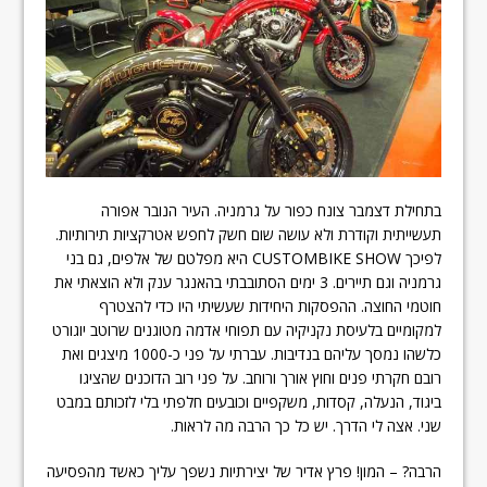
בתחילת דצמבר צונח כפור על גרמניה. העיר הנובר אפורה
תעשייתית וקודרת ולא עושה שום חשק לחפש אטרקציות תירותיות.
לפיכך CUSTOMBIKE SHOW היא מפלטם של אלפים, גם בני
גרמניה וגם תיירים. 3 ימים הסתובבתי בהאנגר ענק ולא הוצאתי את
חוטמי החוצה. ההפסקות היחידות שעשיתי היו כדי להצטרף
למקומיים בלעיסת נקניקיה עם תפוחי אדמה מטוגנים שרוטב יוגורט
כלשהו נמסך עליהם בנדיבות. עברתי על פני כ-1000 מיצגים ואת
רובם חקרתי פנים וחוץ אורך ורוחב. על פני רוב הדוכנים שהציגו
ביגוד, הנעלה, קסדות, משקפיים וכובעים חלפתי בלי לזכותם במבט
שני. אצה לי הדרך. יש כל כך הרבה מה לראות.
הרבה? – המון! פרץ אדיר של יצירתיות נשפך עליך כאשד מהפסיעה