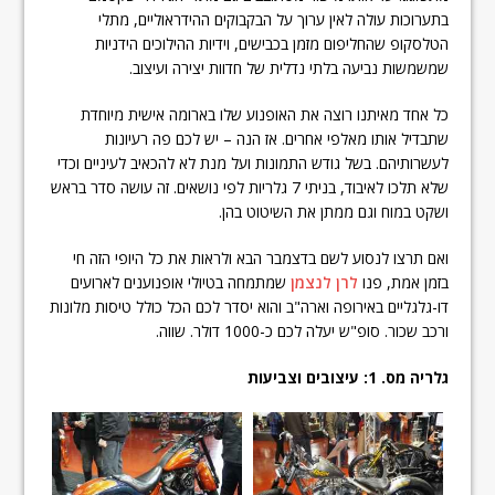
בתערוכות עולה לאין ערוך על הבקבוקים ההידראוליים, מתלי
הטלסקופ שהחליפום מזמן בכבישים, וידיות ההילוכים הידניות
שמשמשות נביעה בלתי נדלית של חדוות יצירה ועיצוב.
כל אחד מאיתנו רוצה את האופנוע שלו בארומה אישית מיוחדת
שתבדיל אותו מאלפי אחרים. אז הנה – יש לכם פה רעיונות
לעשרותיהם. בשל גודש התמונות ועל מנת לא להכאיב לעיניים וכדי
שלא תלכו לאיבוד, בניתי 7 גלריות לפי נושאים. זה עושה סדר בראש
ושקט במוח וגם ממתן את השיטוט בהן.
ואם תרצו לנסוע לשם בדצמבר הבא ולראות את כל היופי הזה חי
בזמן אמת, פנו
לרן לנצמן
שמתמחה בטיולי אופנוענים לארועים
דו-גלגליים באירופה וארה"ב והוא יסדר לכם הכל כולל טיסות מלונות
ורכב שכור. סופ"ש יעלה לכם כ-1000 דולר. שווה.
גלריה מס. 1: עיצובים וצביעות