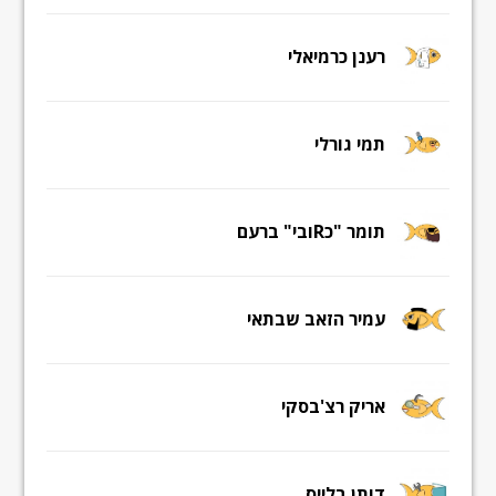
רענן כרמיאלי
תמי גורלי
תומר "כRובי" ברעם
עמיר הזאב שבתאי
אריק רצ'בסקי
דותן בלייס