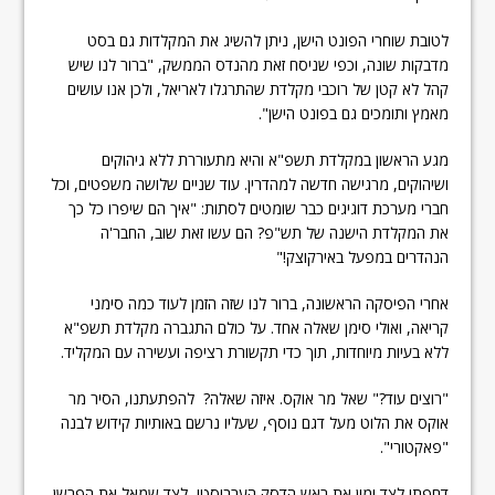
לטובת שוחרי הפונט הישן, ניתן להשיג את המקלדות גם בסט
מדבקות שונה, וכפי שניסח זאת מהנדס הממשק, "ברור לנו שיש
קהל לא קטן של רוכבי מקלדת שהתרגלו לאריאל, ולכן אנו עושים
מאמץ ותומכים גם בפונט הישן".
מגע הראשון במקלדת תשפ"א והיא מתעוררת ללא גיהוקים
ושיהוקים, מרגישה חדשה למהדרין. עוד שניים שלושה משפטים, וכל
חברי מערכת דוגיגים כבר שומטים לסתות: "איך הם שיפרו כל כך
את המקלדת הישנה של תש"פ? הם עשו זאת שוב, החבר'ה
הנהדרים במפעל באירקוצק!"
אחרי הפיסקה הראשונה, ברור לנו שזה הזמן לעוד כמה סימני
קריאה, ואולי סימן שאלה אחד. על כולם התגברה מקלדת תשפ"א
ללא בעיות מיוחדות, תוך כדי תקשורת רציפה ועשירה עם המקליד.
"רוצים עוד?" שאל מר אוקס. איזה שאלה? להפתעתנו, הסיר מר
אוקס את הלוט מעל דגם נוסף, שעליו נרשם באותיות קידוש לבנה
"פאקטורי".
דחפתי לצד ימין את ראש הדסק הערביסטי, לצד שמאל את הפרשן