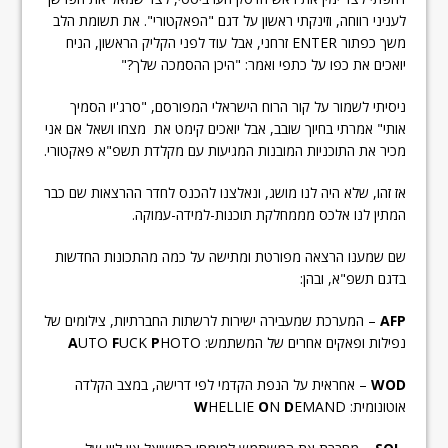
לעניני רווחה, וזינקתי ראשון על דגם "הפאקטורי". את תשומת הלב
משך כפתור ENTER זרחני, אבל עוד לפני הקליק הראשון, הניח
יואכים את כפו על כתפי ואמר: "היכן ההסמכה שלך?"
ניסיתי לשמור על קור הרוח הישראלי המפורסם, "סרג'יו הסמיך
אותי" אמרתי בחיוך שובב, אבל יואכים קימט את מצחו ושאל אם אני
מכיר את התוכניות המובנות המגיעות עם מקלדת תשפ"א פאקטורי.
אז זהו, שלא היה לנו מושג, ונאלצנו להכנס לחדר ההרצאות שם כבר
המתין לנו אלכס מממחלקת תוכנות-למידה-עמוקה.
שם שמענו הרצאה מפורטת ומתישה על כמה מהתכונות החדשות
בדגם תשפ"א, ובהן:
AFP
– המערכת שמעבירה ישירות לרשתות החברתיות, צילומים של
נפילות ופאקים אחרים של המשתמש:
HOTO
P
UCK
F
UTO
A
WOD
– אחראית על הנפת הקדמי לפי דרישה, במצב הקלדה
אוטונומית:
EMAND
D
N
O
HELLIE
W