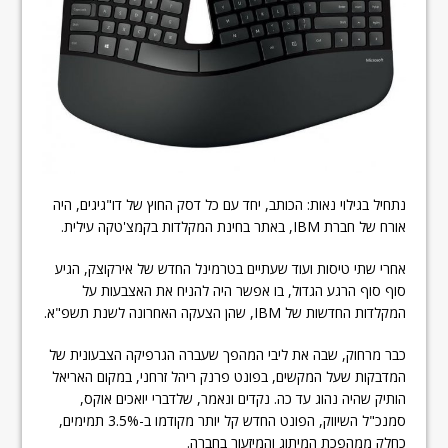
נתחיל בגילוי נאות: הכותב, יחד עם כל דסק החוץ של דו"גיגים, היה
אורח של חברת IBM, באתר בחינת המקלדות בקמצ'טקה עילית.
אחרי שתי טיסות ועוד שעתיים בטרמינל החדש של אירקוצק, הגיע
סוף סוף הרגע הגדול, בו אפשר היה להניח את האצבעות על
המקלדות החדשות של IBM, שהן הצעקה האחרונה לשנת תשפ"א.
כבר מרחוק, שבה את ליבי המהפך שעברה הגרפיקה הצבעונית של
המדבקות שעל המקשים, בפונט פרנק ריהל זרחני, במקום האריאל
הותיק שהיה נהוג עד כה. נקדים ונאמר, שלדברי יואכים אוקס,
סמנכ"ל השיווק, הפונט החדש קל יותר מקודמו ב-3.5% תמימים,
כחלק ממהפכת המיתוג והמיזעור בחברה.