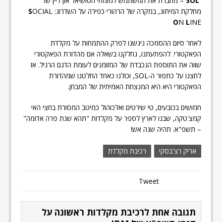
SOL
– מחברת את המשתמש למומחי הסושיאל און ליין של
מחלקת המיתוג, במקרה של הרהורי כפירה על השדרוג:
OCIAL
S
O
N
L
INE
לאחר סיום ההסמכה ניגשנו לפרק ההתמחות על מקלדת
הפאקטורי. להפתעתנו, נחלקנו בשאלה אם מהדורת הפאקטורי
שווה את התוספת הנכבדת של המזומנים לעומת הדגם הרגיל. אז
לחצנו על כתפור ה-SOL, וכולנו כאחד החלטנו שמהדורת
הפאקטורי היא היא המנצחת האמיתית של המבחן.
חמושים בכובעים, טי שירטים ואלכוהול כמיטב המסורת בחצי האי
קמצ'טקה, שבנו לארץ לספר על מקלדות "תהא שנת פרה אדומה"
– תשפ"א. תהיה שנה אש!
אריק רצ'בסקי
רכיבת מקלדת
Tweet
תגובה אחת לרכיבת מקלדות ראשונה על