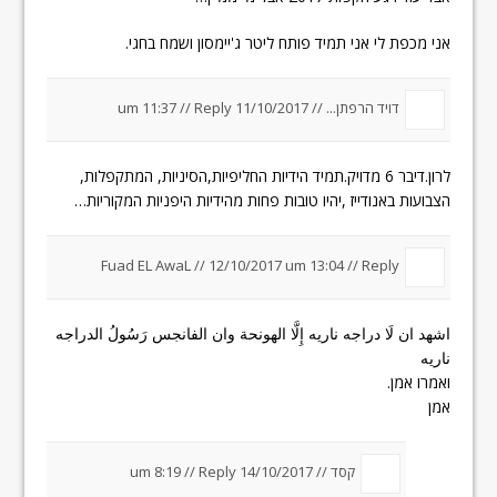
אני מכפת לי אני תמיד פותח ליטר ג'יימסון ושמח בחגי.
דויד הרפתן... //
11/10/2017 um 11:37
Reply
//
לרון.דיבר 6 מדויק.תמיד הידיות החליפיות,הסיניות, המתקפלות,
הצבועות באנודייז ,יהיו טובות פחות מהידיות היפניות המקוריות…
Fuad EL AwaL
//
12/10/2017 um 13:04
//
Reply
اشهد ان لَا دراجه ناريه إِلَّا الهونحة وان الفانجس رَسُولُ الدراجه
ناريه
ואמרו אמן.
אמן
קסד //
14/10/2017 um 8:19
Reply
//