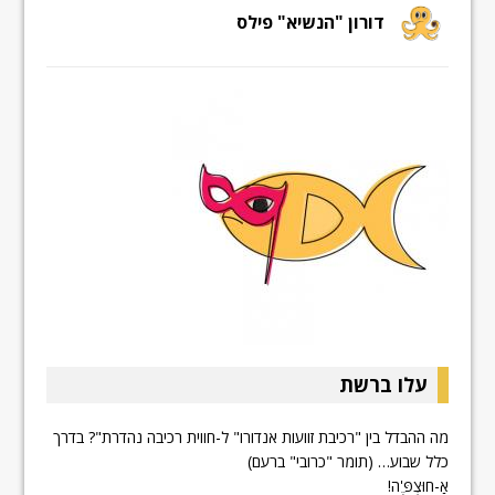
דורון "הנשיא" פילס
עלו ברשת
מה ההבדל בין "רכיבת זוועות אנדורו" ל-חווית רכיבה נהדרת"? בדרך
כלל שבוע… (תומר "כרובי" ברעם)
אַ-חוּצְפֶּ'ה!