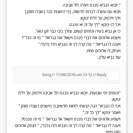
" ויבוא הנביא פנגס ויעלה תל אביבה.
ויבוא עם עשרה דברות חדשות, (כי הישנות כבר נשברו מזמן.)
וילך וידפוק על דלת ינוקא .
ויגד לו ינוקא "לך על זה יא פנגס.
כי אן נביא בעירו והימים קשים, ומלך ביבי כבר זקן הוא".
וישמע אלוהים את דברי פנגס וישאל את גבריאל " מי זה הנל"?
ויענה לו גבריאל " מה קרה לך זה הנביא הדו' גלגלי."
ויצחק לו אלוהים חחח.
עוד נביא עלק..
Ilang
//
11/06/2016 um 23:12
//
Reply
"והימים ימי שבועות, ויבוא הנביא פנגס תל אביבה וידפוק על דלת
ינוקא.
ויגד לו הנביא" הנה הבאתי לוחות חדשים,כי הישנים נשברו מזמן."
ויאמר ינוקא "לך כל זה."
וישמע אלוהים את דברי פנגס וישאל אל גבריאל " מי זה פנגס?.
ויענה לו גבריאל " מה קרה לך זה הנביא הדו גלגלי, " ויצחק אלוהים
הזקן חחח,