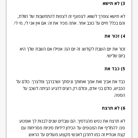
3) לא תישא
לא תישא צופרך לשווא. לצפצף זה לצפות להתחשבות של הזולת,
והם בכלל חיים על כוכב אחר. אתה מכיר את זה: אם אין אני לי, מי לי.
4) זכור את
זכור את יום השבת לקודשו. זה יום הגז. אפילו אם השבת שלך היא
ביום שלישי.
5) כבד את
כבד את אביך ואת אמך ואחותך וגיסתך ושרברבך ומלצרך. כולם על
הכביש, כולם בני אדם, וכולם רק רוצים להגיע הביתה לשכב על
הספה.
6) לא תרצח
לא תרצח את נפש מהנדסיך. הם עובדים שנים לבנות לך אופנוע
פגז. להחליף את המנופים על הכידון לידיות סיניות מסריחות עם
קצת אנודייז זה כמו לחרבן לאנשי מקצוע מעולים על הראש.