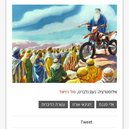
אילוסטרציה: נעם גלברט,
סול רויאל
אלי פנגס
דוגיגאי אורח
עשרת הדיברות
Tweet