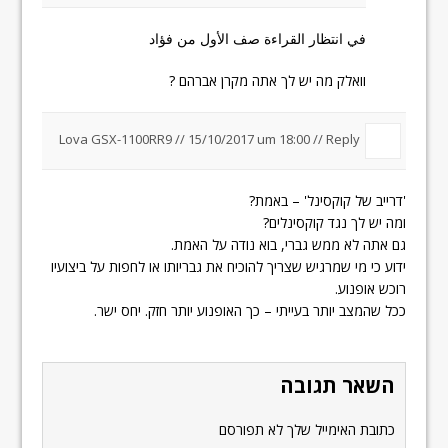
في انتظار القراءة صف الأول من فؤاد
וואלק מה יש לך אתה מקרן אברהם ?
Lova GSX-1100RR9
//
15/10/2017 um 18:00
//
Reply
'דרייב של קוקסינל' – באמת?
ומה יש לך נגד קוקסינלים?
גם אתה לא ממש גברי, בוא נודה על האמת.
ידוע כי מי שמרגיש שצריך להוכיח את גבריותו או לחפות על ביצועיו
רוכש אופנוע.
ככל שהמצב יותר בעייתי – כך האופנוע יותר חזק. יחס ישר.
השאר תגובה
כתובת האימייל שלך לא תפורסם