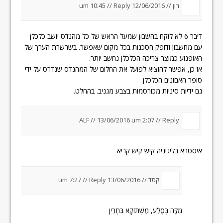
רון //
12/06/2016 um 10:45
Reply
//
דיבר 6 לא לוקח בחשבון שמעל הראש של כל מהנדס יושב כלכלן
עם מחשבון ודופק חסכנות בכל מקום שאפשר. בשרשרת הערך של
האופנוע כמוצר צריכה הכלכלן נחשב יותר.
אז כן, אפשר להוציא לפועל את החלום של המהנדס שנדרס על ידי
סופר האםונים הכלכלן.
גם ידיות סיניות מכורסמות בצבע מגניב. בהחלט.
ALF //
13/06/2016 um 2:07
//
Reply
איסטרא בליגיניה קיש קיש קריא
קסד //
13/06/2016 um 7:27
Reply
//
מִלָּה בְּסֶלַע, מַשְׁתּוֹקָא בִּתְרֵין