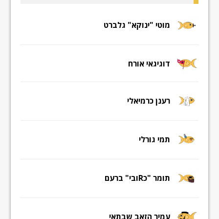
מוטי "ינוקא" גלברט
דוגיגאי אורח
רענן כרמיאלי
תמי גורלי
תומר "כRובי" ברעם
עמיר הזאב שבתאי