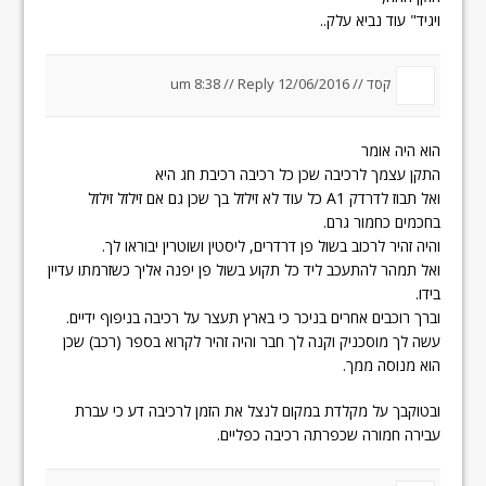
ויגיד" עוד נביא עלק..
קסד //
12/06/2016 um 8:38
Reply
//
הוא היה אומר
התקן עצמך לרכיבה שכן כל רכיבה רכיבת חג היא
ואל תבוז לדרדק A1 כל עוד לא זילזל בך שכן גם אם זילזל זילזל
בחכמים כחמור גרם.
והיה זהיר לרכוב בשול פן דרדרים, ליסטין ושוטרין יבוראו לך.
ואל תמהר להתעכב ליד כל תקוע בשול פן יפנה אליך כשזרמתו עדיין
בידו.
וברך רוכבים אחרים בניכר כי בארץ תעצר על רכיבה בניפוף ידיים.
עשה לך מוסכניק וקנה לך חבר והיה זהיר לקרוא בספר (רכב) שכן
הוא מנוסה ממך.
ובטוקבך על מקלדת במקום לנצל את הזמן לרכיבה דע כי עברת
עבירה חמורה שכפרתה רכיבה כפליים.