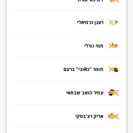
רענן כרמיאלי
תמי גורלי
תומר "כRובי" ברעם
עמיר הזאב שבתאי
אריק רצ'בסקי