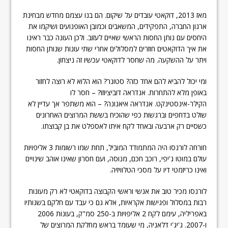
מאז 2013, דוקאטי עובדים על שיקום. הם בנו עצמם מחדש מבחינת
ארגון החברה, התפקידים, המשאבים וכמובן האופנועים ושיקמו את
היחסים עם נותן החסות הראשי שאיים לעזוב. ולכן העונה כבר ראינו
את איך הדוקאטים חוזרים למסלולים אחרי שתי עונות שנותן החסות
ויתר על ההשקעה. מה שחסר לדוקאטי עכשיו זה ניצחון.
ומי יכול להביא להם אחד כזה? סטונר? הוא הלוא לא רוצה לחזור
באופן מלא להתחרות. אנדראה דוביציוזו? – חסר לו
הקילר-אינסטינקט. אנדראה איאנונה? – הוא משתפר אך עדיין לא
שולט בדחפים וברגשות כפי שהוכיח בששת המרוצים האחרונים
כשסיים רק ארבעה ובאחד לקח איתו לאספלט את בן קבוצתו.
חורחה לורנסו היה המתמודד המוביל, תחת שמו רשומות 3 אליפויות
עולם במוטו ג'יפי, רוכב חכם, מנוסה, ועם חסרון שאינו אוהב שינויים
ואינו כריזמטי דיו על מסכי הטלוויזיה.
לורנסו מכיר טוב את אנשי וראשי הקבוצה בדוקאטי לא רק מעונות
רבות במסלול ופגישות אקראיות, אלא גם כי עבד עם חלקם בשנותיו
באפריליה, עימם לקח 2 אליפויות ב-250 סמ"ק, בעונות 2006
ו-2007. ג'יג'י דלאניה, מי שעומד בראש מחלקת המרוצים של