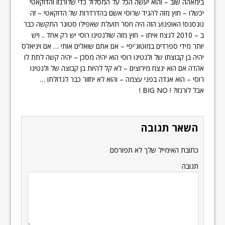
בימאהה שוב – והוא יעשה הכל על המסלול כדי שלורנזו והדוקאטי
יכשלו – חוץ מזה להגיד שרוסי אשם בהדרדרות של הדוקאטי – זה
נונסנס! האופנוע הזה היה חסר תועלת שאפילו סטונר התקשה כבר
ב – 2010 לנצח איתו – חוץ מזה שולנטינו רוסי יש רק אחד .. ויש
יותר מידי ספרדים במוטוג'יפי – אם אתם שואלים אותי … אם ויניאלס
יהיה בן קבוצתו של ולנטינו רוסי הוא יהיה מסכן – יהיה קשה לתת לו
אהדה אם הוא ינצח מירוצים – לא קל להיות בן קבוצה של ולנטינו
רוסי – הוא אגדה בפני עצמה – והוא לא יחזור כבר לגדולתו …
אבל לורנזו? ! BIG NO !
השאר תגובה
כתובת האימייל שלך לא תפורסם
תגובה