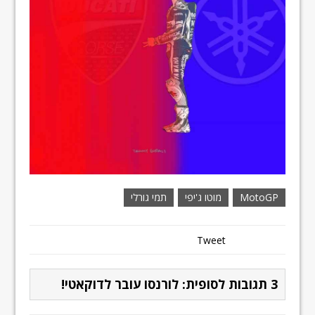
MotoGP
מוטו ג'יפי
תמי גורלי
Tweet
3 תגובות לסופית: לורנסו עובר לדוקאטי!