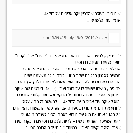
שום סיכוי בעולם שהבכיין ייקח אליפות על דוקאטי.
או אליפות כלשהיא…
אילת //
19/04/2016 um 15:59
Reply
//
לורנזו זקוק לניצחון אחד בודד על הדוקאטי כדי "להיות" או " לקחת"
תואר כלשהו מולינטינו רוסי !
אני לא כזה מומחה – אבל לא ממש נראה לי שהדוקאטי ממש
מתאים לסגנון הרכיבה של לורנזו – לורנזו רוכב משעמם שאם
התנאים לא הולכים לפי רצונו הוא פשוט לא עומד בלחץ – ( גשם ,
צמיגים , מישהו שיושב לו על הזנב ועוד .. ) – אני די בטוח שהוא יקח
ניצחון או אפילו כמה ניצחונות על הדוקאטי – חיים קלים לא יהיו לו
והוא לא יקח עוד אליפות על הדוקאטי – למעשה זה מה שעלול
לחרוץ את דינו ואת גורלו בספורט אם הוא יכשל התקשורת והאוהדים
"ישחטו " אותו אם הוא יצליח הוא באמת יהפוך לאגדת מוטוג'יפי (
וזאת השאיפה האמיתית שלו – להיות ולנטינו רוסי אגדה בקנה מידה
) אבל יהיה לו קשה מאוד – במיוחד שרוסי יהיה הרוכב מס' 1