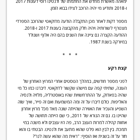
ימאהה מאשרת מחדש את החתמתו של ולנטינו רוסי לעונות 2017
ו-2018 ותודיע מי יהיה הרוכב לצידו בבוא הזמן.
מספר דקות לאחר מכן התקבלה הודעה מדוקאטי שהרוכב הספרדי
מצטרף לשורותיה ויהיה חלק מהקבוצה בעונות 2017 ו-2018.
ההודעה הקצרה גם ציינה את השנים בהם היה אלוף ושנולד
במיורקה בשנת 1987.
* * *
קצת רקע
לפני מספר חודשים, במהלך הטסטים אחרי המרוץ האחרון של
העונה, שתיתי קפה עם מישהו שקשור לדוקאטי. דיברנו כמו כל מי
שהיה בפאדוק, על ההתרחשויות שהיו באוסטרליה, מלזיה ולנסיה
והאליפות. כולם דיברו על זה ומה המשמעות ואם זה פייר, ואיך שזה
השפיע והעכיר את האווירה שהייתה שונה מאד מכל מרוץ אחרון
שהיינו בו. גם זה הנורא של 2011, כי שם הייתה תחושה של
אחוות קהילה למרות העצב הרב, פה היו עצבים ולא משנה במי
תמכת. בין לבין הוא פלט שהוא מתעב את ולנטינו. הבטתי בו והוא
חזר על זה בשנית ואז הוסיף: "ראית מה שהוא עשה לנו"?