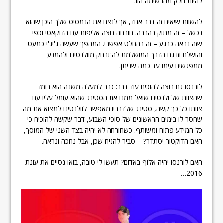
להיות חלק מהרשימה הזו.
להשוות שיאים זה דבר אחד, אך לנצח את הנמסיס שלך היכן שהוא
נכשל – זה מתוק בהרבה. חורחה רוצה אליפות עם הדוקאטי וכפי
שזה נראה כרגע – זה בהחלט אפשרי. המהפך שעשה ג'יג'י כמעט
והושלם וזו גם הדרך המושלמת להתרחק מוולנטינו ולהמנע
ממפגשים עימו עד כמה שניתן.
לורנסו גם רוצה להוכיח עוד דבר: כבר למעלה משנה הוא רומז
שהצוות של ולנטינו שואל ממנו את הסטינג שהוא עומל עליו עם
צוותו כל כך קשה, סטינג שלדבריו מאפשר לוולנטינו למצוא את מה
שחסר לו בימים הראשונים של סופי השבוע, דבר שקשה להוכיח כי
כל המידע פתוח ומשותף. כשחורחה לא יהיה בצד השני של המוסך,
האם הדוקטור יסתדר? – סביר להניח שכן, אבל נחכה ונראה.
האם לורנסו יהיה אלוף באדום? תעשו לי טובה, בואו נסיים את עונת
2016…