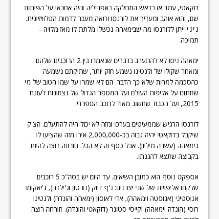
דוקאטי, עמד אז בראש המחלקה באפריליה והיה אחראי על הפיתוח
שם, והוא אוהב ומעריך את לורנסו ורואה מעבר לדמות הטלוויזיונית.
ג'יג'י ייתן ללורנסו מה שבימאהה נכשלו מלתת לו מאז מלזיה –
תמיכה.
ימאהה ניסו לא להתערב בדברים שנאמרו בין 2 הרוכבים שלהם
ומאחר שקולו של ולנטינו נשמע חזק יותר, שתיקתם נשמעה
כהסכמה למרות שלא כך הדבר. הם לא שמרו על שמו הטוב של מי
שחתום על אליפות העולם ועל המספר הגדול של נצחונות לעונת
2015, ועל הכבוד שחשוב מאוד לרוכב הספרדי.
לורנסו הרגיש שממעיטים בערכו ומזה לא יכול היה להתעלם. הצ'ק
שיקבל בדוקאטי יהיה גבוה בכ-2,000,000 אירו מזה שהציעו לו
בימאהה (עשרה מיליון). אבל כסף זה לא הכל. חורחה רוצה להיות
בקבוצה שתצא להגנתו.
אספקט נוסף הוא כמובן השיאים. עד היום יש בסה"כ 5 רוכבים
שלקחו אליפויות של שני יצרנים: ג'ף דיוק (נורטון וג'ילרה), ג'יאקומו
אגוסטיני (אגוסטה וימאהה), אדי לאוסון (ימאהה והונדה) ולנטינו
רוסי (הונדה וימאהה) וקייסי סטונר (דוקאטי והונדה). חורחה רוצה