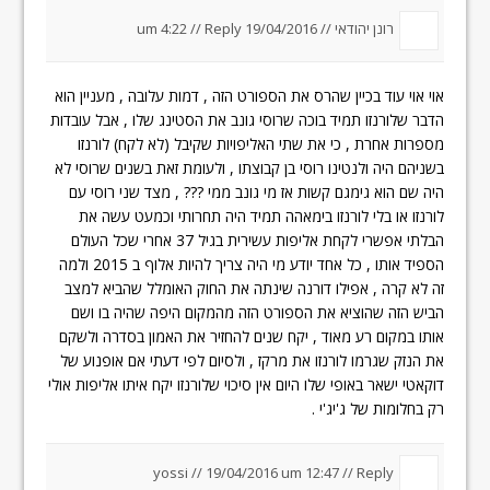
רונן יהודאי //
19/04/2016 um 4:22
Reply
//
אוי אוי עוד בכיין שהרס את הספורט הזה , דמות עלובה , מעניין הוא
הדבר שלורנזו תמיד בוכה שרוסי גונב את הסטינג שלו , אבל עובדות
מספרות אחרת , כי את שתי האליפויות שקיבל (לא לקח) לורנזו
בשניהם היה ולנטינו רוסי בן קבוצתו , ולעומת זאת בשנים שרוסי לא
היה שם הוא גימגם קשות אז מי גונב ממי ??? , מצד שני רוסי עם
לורנזו או בלי לורנזו בימאהה תמיד היה תחרותי וכמעט עשה את
הבלתי אפשרי לקחת אליפות עשירית בגיל 37 אחרי שכל העולם
הספיד אותו , כל אחד יודע מי היה צריך להיות אלוף ב 2015 ולמה
זה לא קרה , אפילו דורנה שינתה את החוק האומלל שהביא למצב
הביש הזה שהוציא את הספורט הזה מהמקום היפה שהיה בו ושם
אותו במקום רע מאוד , יקח שנים להחזיר את האמון בסדרה ולשקם
את הנזק שגרמו לורנזו את מרקז , ולסיום לפי דעתי אם אופנוע של
דוקאטי ישאר באופי שלו היום אין סיכוי שלורנזו יקח איתו אליפות אולי
רק בחלומות של ג'יג'י .
yossi //
19/04/2016 um 12:47
//
Reply