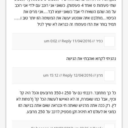
שתי פעימות פ ואחד 4 פעימות). כשאני אני רוכב עם ילדי אני רוכב
על מה שהם השאירו לי אבל כשאני יוצא לבד…..אני מרים את
הכיסוי….מתלבט איזה אופנוע יעשה את המשימה הזו יותר טוב ו……
תמיד בוחר את הדו פעימתי. זה כנראה לא שייך לגיל
כפיר //
11/04/2016 um 0:02
Reply
//
נהניתי לקרוא ואהבתי את הגישה
מרון //
12/04/2016 um 15:12
Reply
//
כל כך מתחבר. רכבתי גם על 250 ו-350 מרובעים והכל היה קל
וכיף, אבל כמו שאמרת, זה לא האיישו לעשות הכל קל (לפחות לא
לי). רק ככה אתה מרגיש שאתה חי וכנראה שאם אתה בגישה הזו
כמוני אז לעולם לא תיהיה זקן מספיק לרכב על 250 מרובע.