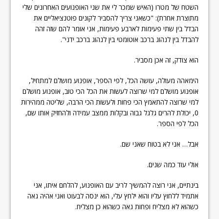
השטח של מטרו (האיש שמכר לי את שני האופנועים האחרונים שלי
מתוצרת אחרת): "כשאני צריך להסביר לקונים פוטנציאליים את
הבדל בין שתי פעימות לארבע פעימות, אני אומר להם שזה זהה
להבדל בין לנהוג ברכב אוטומטי בין לנהוג ברכב ידני".
הוא צודק, זה אכן מסביר.
הימאהה מעולה, עושה הכל, לפי הספר, אופנוע מושלם למתחיל,
אופנוע מושלם למי שרוצה לעשות את הכל הכי טוב, אופנוע מושלם
למי שרוצה להתאמץ הכי פחות ולעשות הכי הרבה, שליטה ממהירות
0, יכולת להרים גלגל גבוה ובקלות ממצב עמידה ולהחזיק אותו שם,
הכל לפי הספר.
אבל… אני לא בטוח שאני שם.
אולי עוד כמה שנים.
בינתיים, אני רוצה להמשיך לריב עם האופנוע, להלחם איתו, אני
אתמיד ללחוץ עליו והוא ילחץ עלי, הוא ינסה לבעוט ואני אהיה גאה
כשהוא לא מצליח ופחות גאה כשהוא כן מצליח.