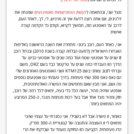
מצד שני, ובהתאמה ל
הגשת ההתרשמות מאופנועים
שמנחה את
דו"גיגים, אם אתה רוצה לדעת איך זה מרגיש, לי, לך, לאחד העם,
לרכב על האופנוע הזה, תמשיך לקרוא, וקודם כל הקדמה קצרה
ואישית.
אני, כאחד העם, רוכב בינוני. מתחרה זאת השנה הראשונה באליפות
האנדורו הישראלית (למעט הבלחה קצרה בשנת 2010) ובגדול רוכב
8 שנים על אופנועי שטח ועוד כמה שנים על אופנועי כביש. על
הדרך הזו העברתי כמה שנים על טרקטור כבד בשם DRZ, משם
עברתי לזבוב צווחני בשם KTM125 ושני האופנועים האחרונים שלי
הם גאס גאס 300 שתי פעימות. בדרך טעמתי גם אופנועים נוספים
פה ושם, ואני מבין שאם מחפשים את הפשרה האולטימטיבית,
אופנוע שיהיה מהיר, יעשה הכל בלי בעיה, יתאים לכל רמה של רוכב,
חזק ומהיר מצד אחד אבל בעל רכות מנחמת מנגד, ה-250 המרובע
יהיה המתאים ביותר.
כאמור, זו פשרה אבל לא בשבילי. אני נסגרתי על עצמי שהכי
מתאים לי זו העוצמה והתגובה של קטגוריית ה-300 סמ"ק
הדו-פעימתית. הקביעה הזו החזיקה מעמד עד שבדקתי את הרי