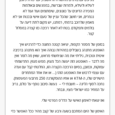
לעילא ולעילא, ולמרות שברשת, במפגשים ובאולמות
המכירה הדיונים על כוונונים, שיסתומים ועוד ועוד לא
נגמרים, אני חושב שהכל עניין של טעם אישי ובכנות אני לא
מאמין שלרוכב ברמתי, רמתנו, יש מקום לתת דיעה על
בולמים ותפקודם. בטח לא לאחר רכיבה כזו קצרה במסלול
קצר.
בסופן של מספר הקפות, יציאה קטנה החוצה כדי להרגיש איך
האופנוע מתנהג בשבילים במהירות גבוהה ואיך הוא מתנהג ברכיבה
איטית וטכנית, גיליתי את מה שניחשתי מראש, שאין מה לומר ואין
מה לדבר – האופנוע הזה יעשה הכל מצוין. ממש מצוין. התרשמתי
עמוקות, וכמובן, בסיום הרכיבה הקצרה הזו, החלטתי קבל עם ועדה
עם עצמי לרכוש את האופנוע הזה! (… או את אחד המתחרים
הישירים שלו, ה-KTM או אחיו ההוסקוורנה 250 מרובעי הפעימות).
נחכה לסוף הליגה – חשבתי לי – נעשה סיבוב נוסף על כולם, נריב
על המחיר כמו ישראלי מצוי, ונבחר.
ואז יצאתי לאימון האישי על הדו"פ הפרטי שלי.
האימון של היום הסתכם בשעה ורבע של קצב מהיר ככל האפשר כדי