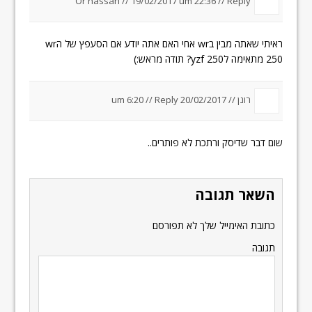
Or hassan
//
19/02/2017 um 22:36
//
Reply
ראיתי שאתה מבין בwr אחי האם אתה יודע אם הסעפץ של הwr
250 מתאימה לyzf 250? תודה מראש:)
רונן //
20/02/2017 um 6:20
Reply
//
שום דבר שדיסק ורתכת לא פותרים..
השאר תגובה
כתובת האימייל שלך לא תפורסם
תגובה