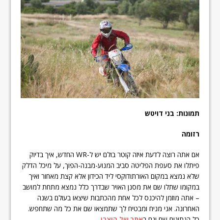
תמונות: בני דויטש
רזומה
אם אתה רוצה לדעת איזה קוטר בולם יש ל-WR החדש, איך בדיוק
פיתלו את סעפת הפליטה סביב המנוע-מבנה-הפוך, על מיכל הדלק
שלא נמצא במקום האורתודוקסי ליד הכידון אלא קצת מאחור ואיך
במקומו שתלו שם את מסנן האויר שבדרך כלל נמצא מתחת למושב
– אתה מוזמן להיכנס לכל אחת מהכתבות שיצאו בעולם בשנה
האחרונה. אני מניח ומבטיח לך שתמצאו שם את כל מה שתחפש.
כל הנתונים שם וגם ב
אתר של היצרן
.