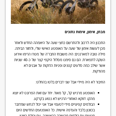
מבחן, אימון, אימות נתונים
התכנון היה לרכוב ולהתרשם כחצי שעה על היאמהה החדש ולאחר
מכן לעשות אימון של שעה על האופנוע האישי שלי, ולחזור הביתה.
מילה טובה למארגנים: היה משובח! החבר'ה של מטרו הרימו אירוע
השקה לתפארת. הם גם סימנו מסלול היקפי קצר של כ-40 שניות
אשר שילב כמה סלעים קטנים ופניות הדוקות על אבנים לא
מהודקות.
החיבור לא היה מיידי אבל שני דברים בלטו בהחלט:
האופנוע מרגיש קל, קל מאוד. יחד עם זאת הפרונט לא יוצא
מהקו. דווקא האחורי הרגיש לא נטוע בקרקע.
הבולמים קפיציים מידי לטעמי אבל אני יכול לנחש שמדובר
בכוונון בלבד והעדפה אישית. כל האופנועים החדשים היום
מגיעים עם בולמים מהשורה הראשונה, עם יכולת כיוונון