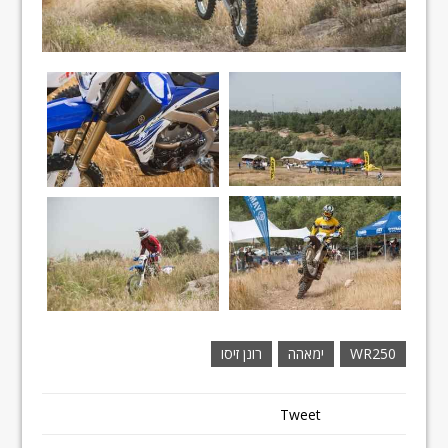
WR250
ימאהה
רונן זיסו
Tweet