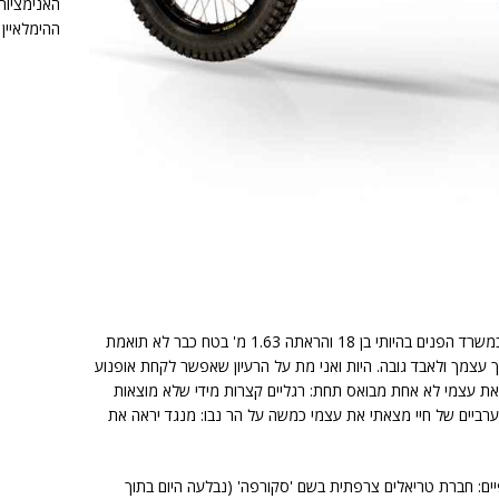
האנימציות 
ההימלאיין
אני קשיש נמוך. נמוך מאד. המדידה שעברתי במשרד הפנים בהיותי בן 18 והראתה 1.63 מ' בטח כבר לא תואמת
 עצמך ולאבד גובה. היות ואני מת על הרעיון שאפשר לקחת אופנוע
ת עצמי לא אחת מבואס תחת: רגליים קצרות מידי שלא מוצאות
ן ערביים של חיי מצאתי את עצמי כמשה על הר נבו: מנגד יראה את
רי הגפיים: חברת טריאלים צרפתית בשם 'סקורפה' (נבלעה היום בתוך