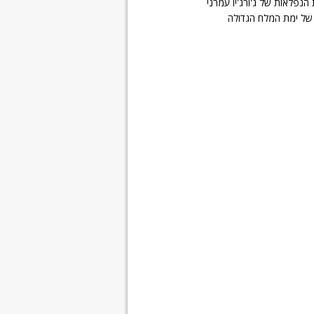
הנפלאות של ג'ורג'יו עמרני
 של ימת המלח הגדולה