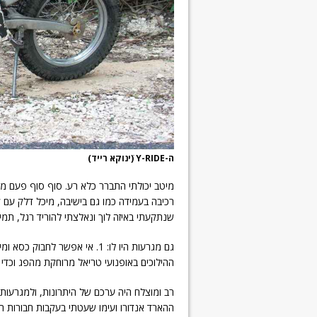
ה-Y-RIDE ׁ(ינוקא רייד)
שנתקעתי באיזה לוך ונאלצתי להוריד רגל, תמ
ההילוכים באופנועי טריאל מרוחקת מהפג וכדי
רב ומוצלח היה ערכם של היתרונות, ולמגרעו
ההארד אנדורו ועימו שעטתי בעקבות חבורות הפ