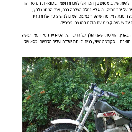
'שרקו') הוציאה דגם של אופנוע שטח שהתיימר להיות שילוב מסוים בין הטריאלי לאנדורו ושמו: T-RIDE. הגרסה הזו
תיה על יתרונותיה, והיא לא נחלה הצלחה רבה, אבל המתג נלחץ,
 הופנתה אל מה שיהפוך במעוט הימים לנישה: טריאלדורו. היו
 עד שיצאה ק.ט.מ עם הדגם המנצח: פרירייד.
הפרירייד בארץ, החלטתי שאני הולך על הרעיון של הטי-רייד הסקורפאי ועושה
ה תוצרת – סקורפה 'איזי', בניתי לו תת שלדה ועליה הלבשתי כסא של