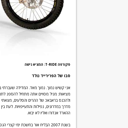
סקורפה T-RIDE: המציא נישה
סבו של הפרירייד נולד
מציאות: מגיל מסויים אתה מתחיל להספג לתוך
ולהכנס בראבאכ של ההרים והסלעים, מצאתי א
מדרך במדרונים, נפילות והתעייפויות. לעת בי
ההארד אנדורו ואליו לא יבוא.
בשנת 2007 הבליח אור בחשכת ימי קצ