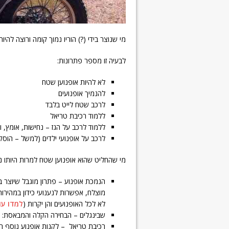
מי שנוצר בידי (?) הוריו נמוך קומה ורוצה להי
לבעיה זו מספר פתרונות:
לא להיות אופנוען שטח
להנמיך אופנועים
לרכב שטח לייט בלבד
ללמוד רכיבת טריאל
ללמוד לרכב על הגז – נחישות, אומץ, 
לרכב על אופנועי ילדים (למשל – הוסקוורנה 85 סמ"ק עם גלגלי
מי שהחליט שהוא אופנוען שטח למרות היותו נ
הנמכת אופנוע – פתרון מוגבל שיוצר בעי
מוצלח, אפשרות לנענועי כידון במהירות
לא לכל האופנועים והן יקרות (
למדו עו
שבינגלים – הבחירה הקלה והמבאסת: שב
רכיבת טריאל – לקנות אופנוע נוסף ר