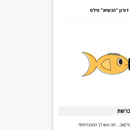
דורון "הנשיא" פילס
ברשת
פרקאב… מה עשו לך המהנדסים?