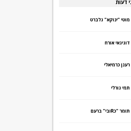
י דעות
מוטי "ינוקא" גלברט
דוגיגאי אורח
רענן כרמיאלי
תמי גורלי
תומר "כRובי" ברעם