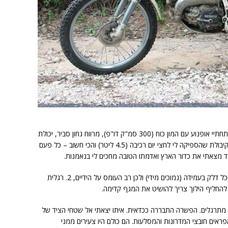
מיטב יכולתי התברר כלא רע. סוף סוף פעם מתחתיי אופנוע עם המון כוח (300 סמ"ק דו"פ), מרווח גחון סביר, יכולת
רכיבה בעמידה כמו גם בישיבה, מיכל דלק עם קיבולת שהספיקה לי לחצי יום רכיבה (4.5 ליטר) והכי חשוב – כל פעם
יד מצאתי את כדור הארץ ואדמתו הטובה מחכים לי בנאמנות.
גם מגרעות היו לו: 1. אי אפשר לחבוק כסא ומיכל דלק בעמידה (נמוכים מידי) ולכן רב העומס על הידיים, 2. רגלית
 להחליף הילוך צריך להושיט את המגף קדימה.
ת מתרגלים. הפשרה התבררה ככדאית. איתו יצאתי אל שטחי הציד של
ראים חובצי המדרונות והמסלעות. הם כולם היו צעירים ממני