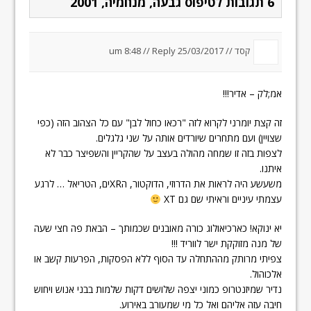
6 תגובות לטיפוס גבעה, מנחמיה, 2001
קסד //
25/03/2017 um 8:48
Reply
//
אמ;לק – אדיר!!!
זה קצת יומרני לקרוא לזה "רכאו כחול לבן" עם כל הצהוב הזה (כפי
שצויין) ועם מתחרים שיורדים אותה על שני גלגלים.
לצפות בזה זו שמחה מהולה בעצב על שהקריין והשפיצר כבר לא
איתנו.
משעשע היה לראות את הדרוזי, הדוקטור, הXRים, הטריאל … לרגע
עצמתי עיניים וראיתי שם גם XT
יא ינוקא! כארכיאולוג כורה מאובנים שכמותך – הבאת פה חצי שעה
של מנה מזוקקת ישר לווריד !!!
צפיתי מרותק מההתחלה עד הסוף ללא הפסקות, הפרעות קשב או
אלכוהול.
נדיר שמיזנטרופ כמוני יצפה שלושים דקות שלמות בבני אנוש ויחוש
חיבה עזה אליהם ואל כל מי שמעורב באירוע.