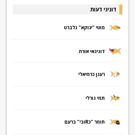
דוגיגי דעות
מוטי "ינוקא" גלברט
דוגיגאי אורח
רענן כרמיאלי
תמי גורלי
תומר "כRובי" ברעם