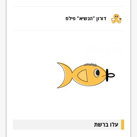
דורון "הנשיא" פילס
עלו ברשת