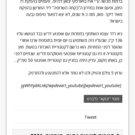
ברמות מנשה ע"י ארז בויארסקי יבואן דנלופ, פעמיים בהפקת רז
הימן, ופעם אחת במדרון ה"בקתה השרופה" ליד החורשן בהפקת
מאיר דיקר. מאז, מזה כ-9 שנים, לא יצא לפועל טיפוס גבעה
בישראל.
גיא רדר עצמו השתתף בתחרות עם אופנוע דו"ש כבד הנושא עליו
136 ק"ג שבעליו היה משתמש בו יום-יומית בתוספת ארגז אחורי
שהוסר לפני התחרות. הוא נרשם לקטגוריית האנדורו בטעות. חוץ
מקטגוריה זו היו גם קטגוריות אופנועי מוטוקרוס ודו"ש. שנתיים לפני
כן, באותו מקום, עדיין היתה במניין גם קטגוריית אופנועי 50 סמ"ק…
ערוץ 5 צילם והפיק ולנו לא נותר אלא להתגעגע ולהתרפק.
[wpdevart_youtube]yyWhYyd4Lnk[/wpdevart_youtube]
מוטי "ינוקא" גלברט
Tweet