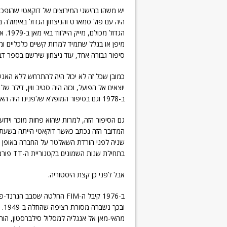
יש משהו בהישגי המירוצים של דוקאטי שהופכים 
הגדו
מיפן או בגלל שתמיד למרות קשיים כלכליים ו
סיפור גבורה אחד, עוד ניצחון שירשם בספר דב
כמובן שכל זה לא יכול היה להתרחש ללא האנש
יוצאים אל הפועל, וכזה היה סטיב ווין, דילר ש
ב-1978 וגם בסיפור המופלא שלפנינו היה האיש שהגיע עם החזון והאופנוע ושימש בורג מרכזי גם בביצוע.
גם הסיפור הזה, למרות שהוא פחות מוכר וידוע
שניה לפני הורדת השאלטר על החברה באופן סופ
בתחילת שנות השמונים בקטגוריית ה-TT פורמולה 2.
אבל לפני כן קצת היסטוריה.
ב-1976 קיבל ה-FIM החלטה שסבב ה
ובכך
מהאי-מאן אל אנגליה למסלול סילברסטון, הוח