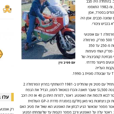
רחוב. בהתחלה היה סבב
באי-מאן וסבב נוסף באולסטר שבצפון אירלנד, ומ-1982 התווספו
הודים בספרד, אסן
וכן הלאה כאשר השיא היה ב-1986 עם שמונה סבבים. אסן היה
 בכביש ציבורי.
סדרת הפורמולה התחלקה לשלוש קטגוריות: פורמולה 1 עם אופנועי
600 עד 1000 סמ"ק ושתי פעימות מ-350 עד 500 סמ"ק. פורמולה
2 עם אופנועי 400 עד 600 סמ"ק ושתי פעימות מ-250 עד 350
סמ"ק, ופורמולה 3 עם אופנועים 200 עד 400 סמ"ק ושתי פעימות
אפשרי מבחינת קומבינציה של
ועים מייצור סדרתי.
עם סטיב ווין
בעקבות העלייה
כמו שציינו למעלה, כל הסיפור המופלא הזה מתחיל עם סטיב ווין שהחליט ב-1981 להשתתף במרוץ הפורמולה 2
שיערך באי מאן. לשם כך הוא רכש דוקאטי פאנטה SL500 שעבר תאונה והכרז כטוטאל-לוסט, הגדיל את הנפח
ל-600 סמ"ק חיזק את השלדה וקרא לטוני ראטר לבוא ולנסות את האופנוע. ראטר, למרות היותו בן 40 אז היה רוכב
עלו 
פעיל מאוד שבאמתחתו מספר אליפויות בריטיות וכן ניצחונות באי מאן (חלקם במסגרת סדרת ה-GP העולמית
וריית ה-350 סמ"ק) ובנורת'ווסט 200. ראטר מספר שכאשר הגיע לבחון את האופנוע הוא שאל את סטיב האם
רק אופנוע
דר. ראטר עלה על האופנוע ורכב מספר הקפות עד שלשמחתו המנוע