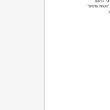
ובי" ברעם)
"מנוחת עולמים"