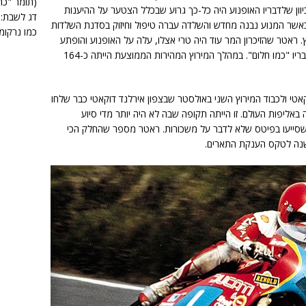
(תומר "כר
ון שלדבריו האופנוע היה כל-כך גרוע שבכלל הצטער על ההיענות
דג לשבת: 
כאשר המנוע נבנה מחדש והשלדה עברה טיפול וחיזוק בסדנת השלדות
כמו נרקומן
. ראטר שהזיכרון המר עוד היה טרי אצלו, עלה על האופנוע והופתע
לטובה עד כמה האופנוע היה מהיר והתנהג לדבריו "כמו חלום". במהלך המירוץ המהירות הממוצעת הייתה כ-164
טי ולכבוד המירוץ השני באולסטר שבצפון אירלנד דוקאטי כבר שלחו
באליפות העולם. זו הייתה תקופה שבה לא היה יותר מדי סיוע
ים שסייעו בפיטס שלא לדבר על משכורות. ראטר מספר שהחלק הכי
שנה לטקס הענקת התארים.