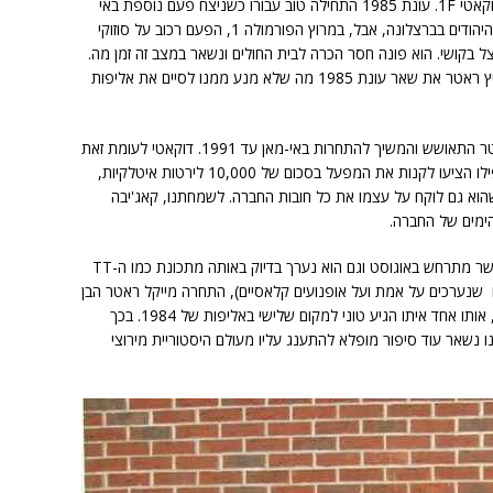
סיים את העונה שלישי בפורמולה 1 על גבי הדוקאטי 1F. עונת 1985 התחילה טוב עבורו כשניצח פעם נוספת באי
מאן בגיל 44, סיים שני בפורטוגל ושלישי בהר היהודים בברצלונה, אבל, במרוץ הפורמולה 1, הפעם רכוב על סוזוקי
 ניצל בקושי. הוא פונה חסר הכרה לבית החולים ונשאר במצב זה זמן מה.
ההחלמה הייתה ארוכה ובעקבות התאונה החמיץ ראטר את שאר עונת 1985 מה שלא מנע ממנו לסיים את אליפות
למרות התאונה הקשה וההחלמה הארוכה, ראטר התאושש והמשיך להתחרות באי-מאן עד 1991. דוקאטי לעומת זאת
פשטה את הרגל כבר בסוף 1984 ולראטר אפילו הציעו לקנות את המפעל בסכום של 10,000 לירטות איטלקיות,
הוא גם לוקח על עצמו את כל חובות החברה. לשמחתנו, קאג'יבה
ימים של החברה.
TT באי-מאן, אשר מתרחש באוגוסט וגם הוא נערך בדיוק באותה מתכונת כמו ה-TT
ם שנערכים על אמת ועל אופנועים קלאסיים), התחרה מייקל ראטר הבן
של טוני, על אופנוע הדוקאטי TT F1 של אביו, אותו אחד איתו הגיע טוני למקום שלישי באליפות של 1984. בכך
נשאר עוד סיפור מופלא להתענג עליו מעולם היסטוריית מירוצי