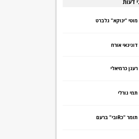
י דעות
מוטי "ינוקא" גלברט
דוגיגאי אורח
רענן כרמיאלי
תמי גורלי
תומר "כRובי" ברעם