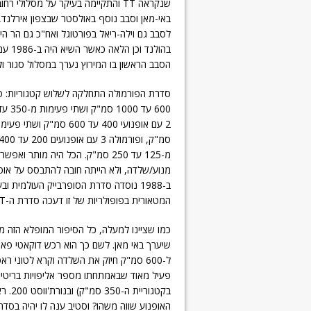
שנקראה TT והתקיימה בעיקר על מסלולי 
לסבב גם וילה-ריאל בפורטוגל ואח"כ גם הר הי
בהולנד 
הסבב הראשון בו המירוץ נערך במסלול סגור ולא
מ-125 עד 250 סמ"ק. הכל היה מותר ו
מנוע/שלדה, ולא הייתה חובה להתבסס על אופנ
ב-1988 נוסדה סדרת הסופרבייק העולמית ו
המטאורית בפופולריות של זו דעכה סדרת ה-TT עד שבוטלה סופית ב-1990.
בקטג
האופנוע שווה משהו? וסטיב ענה לו יהיה בס