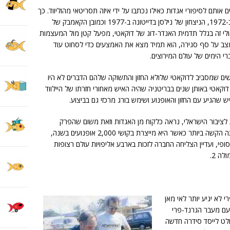
אותם לסיפורי אגדות כאילו נכתבו על ידי איזה תסריטאי מהוליווד. כך
היה עם פול סמארט והניצחון הגדול באימולה ב-1972, הניצחון של נילסן בדייטונה ב-1977 וכמובן הקאמבק של
ל מכולם, מייק היילווד באי מאן ב-1979. אולי זה בגלל תדמית האנדר-דוג של דוקאטי, מפעל קטן מול המעצמות
מצב על סף סגירה, הוא תמיד מצא את האמצעים כדי לסחוט עוד
רי הימים של עולם המירוצים.
ים שמסביב לדוקאטי שלולא החזון והתשוקה שלהם הדברים לא היו
ל דוקאטי באותן שנים בבריטניה שהיה האיש מאחורי חזרתו של היילווד
 לציבור הישראלי, נראה כלקוח מן האגדות וזאת משום שהפרק
המדובר הזה נכתב כאשר דוקאטי הייתה בשעתה הקשה ביותר כאשר היא מייצרת בקושי 2,000 אופנועים בשנה,
י, ועדיין הצליחה החברה לזכות בארבע אליפויות עולם רצופות
גרנד-פרי לא יגיע יותר לאי מאן
 נשברה מסורת רציפה שהחלה ב-1949. עם מעבר הגרנד-פרי
לט לייסד סידרה חדשה