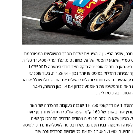
 מוכוון מטרה, שהיה הראשון שהציג את שלדת מסבך המשולשים המפורסמת
של דוקאטי. האופנוע היה בעל מנוע בנפח 600 סמ"ק שהגיע להספק של 78 כוחות סוס, עלה עד ל-11,400 סל"ד,
ושקל 140 ק"ג בסך הכל. ראטר מספר במרוץ באי-מאן הייתה לו אופוזיציה חזקה מצד רוכבי הימאהה LC350RD
עצירות התדלוק בפיטס או יותר נכון – אי עצירות. בעוד אופנועי
ע הפעימות היה חסכוני והצליח להשלים את המרוץ כולו שכלל ארבע
אמינו והפשיטו את האופנוע לבדוק אם אין כאן רמאות, ראטר
 הסתיר בה כיסי דלק…
באותה שנה ראטר התחרה גם בקטגוריית הפורמולה 1 עם הדוקאטי 750 1F שנבנה בעקבות ההצלחה של האח
הקטן. ראטר מספר שזה לא היה פשוט לסיים מרוץ אחד באורך של 160 ק"מ ושעה אח"כ להתחיל אחד נוסף ועוד
ל. מכיוון שלא היו להם מכונאים צמודים הדברים התנהלו כך שאם
 לשדה התעופה בבירמינגהם, נשלח בטיסה לאיטליה והם חיכו לטיסה
החוזרת על מנת לאסוף את האופנוע, מתוקן או חדש. ב-1982, ראטר ניצח את כל שלושת הסבבים וזכה שוב