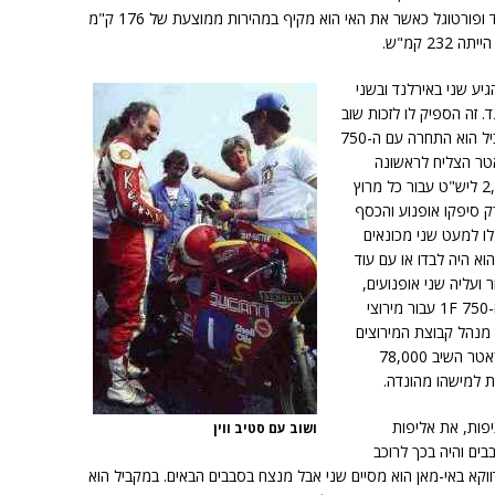
באליפות העולם בפורמולה 2, האי-מאן, אירלנד ופורטוגל כאשר את האי הוא מקיף במהירות ממוצעת של 176 ק"מ
2 קמ"ש.
מאן והגיע שני באירלנד ובשני
 זה הספיק לו לזכות שוב
בתואר האליפות פעם שלישית ברציפות. במקביל הוא התחרה עם ה-750
 1 שם הגיע שלישי. לעונת 1984 ראטר הצליח לראשונה
להגיע להסכם עם דוקאטי על תשלום של 2,500 ליש"ט עבור כל מרוץ
פר שעד 1984 דוקאטי רק סיפקו אופנוע והכסף
 לו למעט שני מכונאים
 המירוצים הוא היה לבדו או עם עוד
ועליה שני אופנועים,
הדוקאטי פאנטה 600 למירוצי הפורמולה 2 וה-750 1F עבור מירוצי
ע"י מנהל קבוצת המירוצים
של הונדה מהו תקציב המירוצים השנתי שלו וראטר השיב 78,000
 למישהו מהונדה.
ציפות, את אליפות
ושוב עם סטיב ווין
סבבים והיה בכך לרוכב
וקא באי-מאן הוא מסיים שני אבל מנצח בסבבים הבאים. במקביל הוא