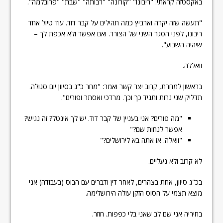
באקסטזה קראתי: "ריבונו" "קורונה" "רבותה" "שבת" "פרובלמה".
"תעשה שזה יקרה וארביץ כמה תהילים על קבר דוד. עוד טיול אחד
ריבונו, לפני הסגר השני של הצורר. ואם אפשר ולא אכפת לך –
שיהיה השבוע".
וואללה.
בראשון למחרת, קרוב יצר קשר ואמר: "מחר כ"ג בסיוון יום סגולה.
תדליק שני נרות ותגיד כך וכך. מרדכי ואסתר ופורים".
"מה פורים? אני בעניין של קבר דוד. יש לך אינטל? זה נגיש?
אפשר לנחות שם?"
"וואלה. אז אתה בא לירושלים?"
לא קרוב ולא נעליים.
בכ"ג סיוון, אחת בצהרים, לאחר דין ודברים עם הבוס (בעבודה) אני
מוצא תצמי על הסוס הזקן עולה הירושלימה.
בחיריה אני שם לב שאני בלי כפפות. חוזר.