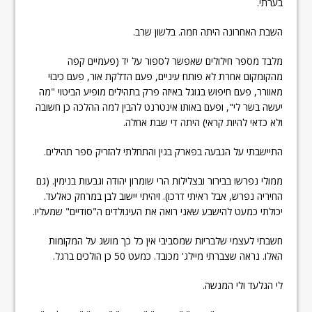
בערתי.
השבת האחרונה היתה חמה. בלשון שרב.
מלבד מספר חילולים שאפשר לספור על יד (פעמיים קפה
מהקומקום אחרת לא פותח עיניים, פעם הדלקת אור, פעם כיבוי
מאוורר, פעם חיפוש בגוגל באיזה פרק בתהילים מופיע הביטוי "מה
יעשה בשר לי", ופעם באותו אינטרנט להבין למה ההלכה כן חשובה
ולא כדאי להיות קראי) היתה די שבת אחלה.
התיישבתי על הגבעה בפארק בגין והתחלתי להזריק ספר תהילים.
ממולי נפרשו בבירור ובצלילות הרי שומרון יהודה וגבעות בנימין. (גם
החיריה נפרש, אבל ראיתי דרכו). זיהיתי יישוב לבן במרחק כאלעד.
יכולתי כמעט להישבע שאני רואה את העיגולדים ה"סודיים" שמעליו.
חשבתי לעצמי שלבריות שמסביבי אין כל כך מושג על המקומות
האלו. נראה שצברתי מיילג' מכובד. כמעט 50 כן הולכים ברגל.
לי הגלעד ולי המנשה.