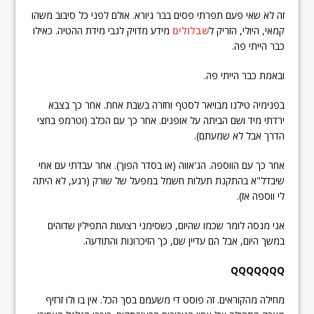
זה לא שאי פעם תפרתי פסים בבר גיורא. אולם לפני כל סיבוב משהו
קמאי, היולי, הזריק ל
שבלולים
מידע מדויק לגבי מידת ההטיה. כאילו
כבר הייתי פה.
ובאמת כבר הייתי פה.
בפנימיה טילנו מבויאר לסטף וחזרה בשבת אחת. אחר כך בצבא
ירדתי מיד ושם הביתה על אופנים. אחר כך עם הכלב (וטרמפ בחצי
הדרך אבל לא שמעתם).
אחר כך עם הווספה. הג'אווה (או בסדר הפוך). אחר עבדתי עם אחי
שיבדל"א בהתקנת תעלות חשמל במפעל של שורק (רגע, לא היתה
לי ווספה אז).
אני מנסה לומר שכמו שהיום, כשסימני רצועות התפילין שדוהים
במשך היום, אבל הם עדיין שם, כך הזיכרונות והתודעה.
QQQQQQQ
מחילה מהקוראים. זה פוסט די משעמם בסך הכל. אין בו ולו זרזיף