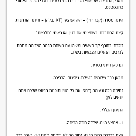
מאבק התהילה של אחיי הגיבורים הרצ'בסקים. רוכבי הגלגל האחורי
בקונסטנט.
היתה מטרה (קבר דוד) – היה אמצעי (XT נבלה) – והיתה הזדמנות.
קצת הסתבכתי כשחציתי את בגין. ואז ראיתי "תלפיות".
נזכרתי בחורף קר תשעים ומשהו עם משחת הנמר האדומה מתחת
לגרבים והנעלים הצבאיות בשלג.
גם כאן הייתי בסדיר.
מכאן כבר צילומים בטיילת. גיהינום. הבריכה.
נחיתה רכה ונעימה (דחפו את כל הוויז ותוכנות הניווט שלכם אתם
יודעים לאן).
התיקון הכללי .
ו .. אמצע היום. יאללה חזרה הביתה.
קצת ברברת בבית חנינא (טוב פה לא גדלתי) ולפני שש בערב כבר