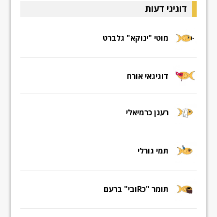
דוגיגי דעות
מוטי "ינוקא" גלברט
דוגיגאי אורח
רענן כרמיאלי
תמי גורלי
תומר "כRובי" ברעם