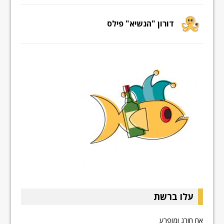
דורון "הנשיא" פילס
עלו ברשת
אח חורג ומופרע