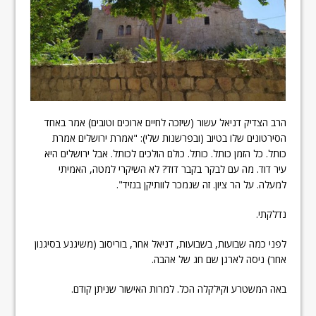
הרב הצדיק דניאל עשור (שיזכה לחיים ארוכים וטובים) אמר באחד
הסירטונים שלו בטיוב (ובפרשנות שלי): "אמרת ירושלים אמרת
כותל. כל הזמן כותל. כותל. כולם הולכים לכותל. אבל ירושלים היא
עיר דוד. מה עם לבקר בקבר דוד? לא השיקרי למטה, האמיתי
למעלה. על הר ציון. זה שנמכר לוותיקן בנזיד".
נדלקתי.
לפני כמה שבועות, בשבועות, דניאל אחר, בוריסוב (משיגנע בסיגנון
אחר) ניסה לארגן שם חג של אהבה.
באה המשטרע וקילקלה הכל. למרות האישור שניתן קודם.