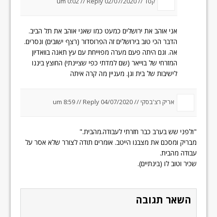
קסד //
02/07/2020 um 0:02
Reply
//
אני אוהב את ירושלים כמעט כמו שאני אוהב את תל הביב.
הדבר הכי טוב בירושלים זה הפרוסדור (רצף ישובים) ונסרים.
אה. וגם היתה פעם מערה מפוייחת עם עץ תאנה בוואדיון
המזרחי של בוייאר (שם למדתי כפי שציינתי) החוצץ ביננו
לישיבות של בית וגן. מעניין מה קרה איתה
אריק רצ'בסקי //
04/07/2020 um 8:59
Reply
//
"ולפני שש בערב כבר חזרתי לעבודה.מהבית."
מבריק ומסכם את מצבנו הייטב. אומרים תודה לצורר שלא אסר על
עבודה מהבית.
שכיר וטוב לו (בינתיים).
השאר תגובה