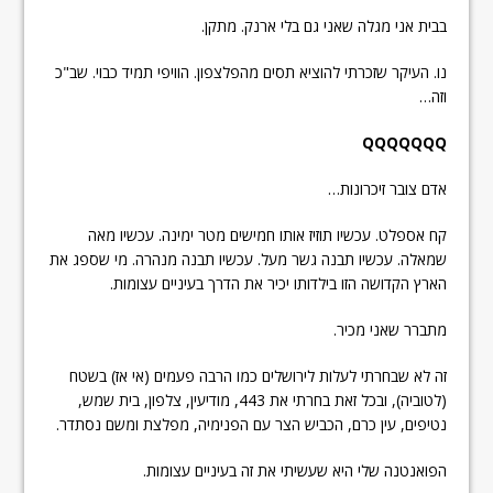
בבית אני מגלה שאני גם בלי ארנק. מתקן.
נו. העיקר שזכרתי להוציא תסים מהפלצפון. הוויפי תמיד כבוי. שב"כ
וזה…
QQQQQQQ
אדם צובר זיכרונות…
קח אספלט. עכשיו תוזיז אותו חמישים מטר ימינה. עכשיו מאה
שמאלה. עכשיו תבנה גשר מעל. עכשיו תבנה מנהרה. מי שספג את
הארץ הקדושה הזו בילדותו יכיר את הדרך בעיניים עצומות.
מתברר שאני מכיר.
זה לא שבחרתי לעלות לירושלים כמו הרבה פעמים (אי אז) בשטח
(לטוביה), ובכל זאת בחרתי את 443, מודיעין, צלפון, בית שמש,
נטיפים, עין כרם, הכביש הצר עם הפנימיה, מפלצת ומשם נסתדר.
הפואנטנה שלי היא שעשיתי את זה בעיניים עצומות.