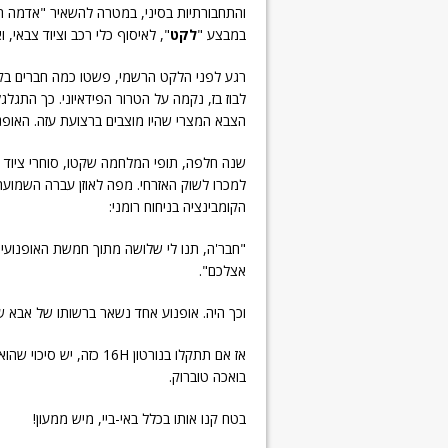
והתחבורתיות בסיני, במטרה להשאיר "אדמה חר
במבצע "
לקט
", לאיסוף כלי רכב וציוד צבאי,
רגע לפני הלקט הרשמי, פשטו כמה חברים בקיב
לבוז בז, נקמה על הטרור הפידאיוני. כך התגל
הצבא המצרי שהיו מוצבים ברצועת עזה. האופנו
שנה חלפה, תופי המלחמה שקטו, סוחרי ציוד
למכרו לשוק האזרחי. מפה לאוזן עברה השמועה,
הקומבינציה בניחוח רומני:
"חבר'ה, תנו לי שלושה מתוך חמשת האופנועים
אצלכם".
וכך היה. אופנוע אחד נשאר ברשותו של אבא של
אז אם תתקלו בנורטון 16H
בואכה טוברוק.
בטח קנו אותו בכלל באי-ביי, מיש ממעון!