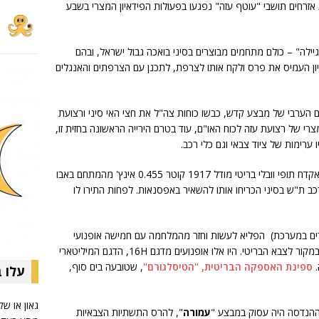
זרחים תושבי "עוטף עזה" נפגעו בפעולות הפידאיון המצרי בשבע
עגיילה" – כולם מתחמים מבוצרים בסיני בואכה גבול ישראל, ובהם
ריון העמיס את פרס ולקח אותו לצרפת, לתכנן עם הצרפתים והאנגלים
ערבי של מבצע קדש, כבשו כוחות צה"ל את חצי האי סיני ורצועת
רי של רצועת עזה לכוח האו"ם, עוד בטרם הירייה הראשונה בחזית זו,
רימות של ציוד צבאי וגם כלי רכב.
אבא שלי חזר הביתה בשלום ממבצע קדש עם אקדח תופי וובלי בריטי מודל 1917 קוטר 0.455 אינץ' מהמתחם באבו
 ת"ש בסיני הכריחו אותו להשאיר באפסנאות. לפחות התירו לו
ים במערכת) הפליא לעשות וחזר מהמלחמה עם חמישה אופנועי
נורטון, "יבוא אישי" מרצועת עזה, שהיו שייכים במקור לצבא הבריטי. היו אלו אופנועים מדגם 16H, הדגם המיליטארי
.
ספינת האספקה הבריטית, "הטיסלגורם"
, שטובעה בים סוף,
עלו 
גאון או שק
 ההנדסה היה עסוק במבצע "
עמורה
", להרס התשתיות הצבאיות