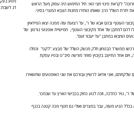
מסע בעקבו
וכה" לקראת פינוי חצי האי. חיל החימוש היה עסוק מעל הראש
דג לשבת: 
 ואת יתרת השלל הרב שאותו הותירו מחנות הצבא המצרי בסיני.
וצי העוטף ובהם אבא של ר', על רצועת עזה ממנה יצאו הפידאיון
גלו להם למתבן של אחד מקיבוצי העוטף, חמישיית אופנועי נורטון של
עים הוחבאו במתבן "עד יעבור זעם".
 רכשו ממשרד הבטחון חלק מנשק השלל של מבצע "לקט" והחלו
 ויום אחד התייצב בקיבוץ סוחר מורשה סיב"ט ובפיו עסקת
 שלקחתם, ואני אדאג לרשיין עבורכם את שני האופנועים שתשאירו
 ר', גויר כהלכה, וזכה לנוע כחוק בכבישי הארץ עד שנמכר.
 כזה, יש סיכוי שהוא בכלל הגיע מעזה, עבר במצרים ואולי גם חטף מכה קטנה בכנף