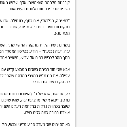
קורבנות מלחמת העצמאות. אלף ושלוש מאות א
השנים שחלפו מתום מלחמת העצמאות.
"קוציימה, הגי'ראדי, אום כתף, כונתילה, אבו 
טנקים ותותחים כבדים. לא מפתיע שדוד בן גו
מכת מנע.
בשמונת ימיה של "המתקפה המשולשת", השם ה
עזה. "עזה נכנעת" – הודיע בטלפון המפקד המצ
חתך מהר לכביש רפיח אל-עריש, משאיר אחריו ע
עגיילה. את הנגמ"ש המצרי המדוגם שהפך לרכב
להחזיק ברשיון את הוובלי.
לעומת זאת, אבא של ר' (השם והכתובת שמור
שיוצר בכמויות גדולות במלחמת העולם השנייה
אוצרת בחובה כמה כלים כאלו.
באותם ימים של מערב פרוע מדיני וצבאי, חיל