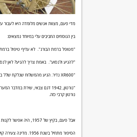
מדי פעם, מצוות אנשים מלומדה היא לעבור על 
בין הנוסחים החביבים עלי במיוחד נמצאים:
"מטופל ברמת הבורג". לא עדיף טיפול ברמת
"להניע ולנסוע". באמת צריך להניע? לאן לנסו
"XR600 נדיר. הגיע מהמשלוח שנלקח שלל בקארין A". למישהו שם במחלקת רכש של הרש"פ היה טעם טוב.
"נורטון, 1942 דגם צבאי, שירת במדב
נורטון קרבי כזה.
אבל פעם, בקיץ של 1957, היה אפשר לקנות כאלה.
הסיפור מתחיל בשנת 956