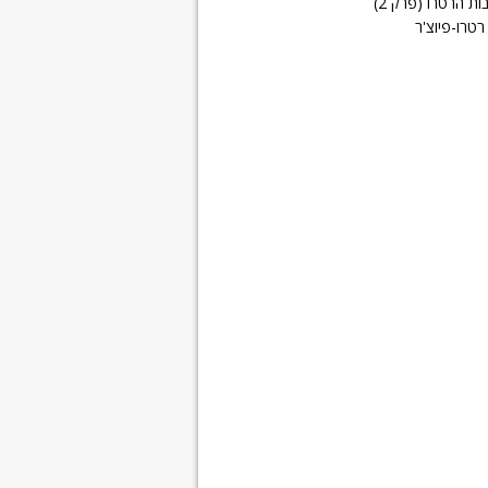
ת הרטרו (פרק 2)
רטרו-פיוצ'ר