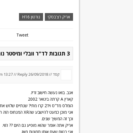
אריק רצ'בסקי
נורטון H16
Tweet
3 תגובות לד"ר וובלי ומיסטר נורטון
קסד //
26/09/2018 um 13:27
Reply
//
אגב. בואו נעשה חישוב זריז.
קארין A קרתה בינואר 2002
הומלס מד"ס ויד2 קרו מתי? שנתיים שלוש אחר כך?
אני מוכן כמעט להישבע שהXR המנחוס הזה הופיע כבר אז בלוחות.
וכך זה המשיך שנים.
אריק אתה אומר שהוא מופיע גם היום ?? הזוי.
אני בטוח שעם אותן תמונות מאז.