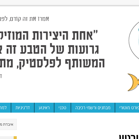
ורט מוטורי
מבחנים ורשמי רכיבה
טכני
ראינוע
דו"גיגיות
למה 
רטון