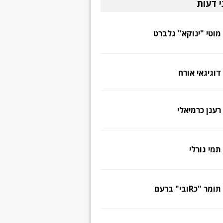
י דעות
מוטי "ינוקא" גלברט
דוגיגאי אורח
רענן כרמיאלי
תמי גורלי
תומר "כRובי" ברעם