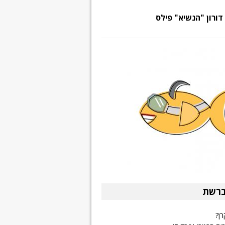
דורון "הנשיא" פילס
ברשת
רן?