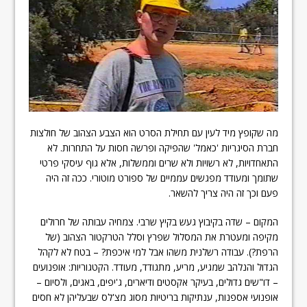
מה שקופץ מיד לעין עם תחילת הסרט הוא הצבע הצהוב של חולצות
חברת הסיגריות 'כאמל' שהפיקה ופרשה חסות על התחרות. לא
התאחדויות, לא רשויות ולא שרים וממשלות, אלא גוף עיסקי פרטי
שתומך ומעודד מפגשים עממיים של ספורט מוטורי. ככה זה היה
פעם וכך זה היה צריך להשאר.
המקום – שדה בקיבוץ געש בקיץ שרבי. צמחיה עבותה של חרולים
מקיפה ומעטרת את המסלול שפרץ וסלל הטרקטור הצהוב (של
הרפת?). עבודה רשלנית משהו אבל למי איכפת? – בטח לא לקהל
הגדול והנלהב שמגיע, מריע, מתגודד, מעודד. הקטגוריות: אופנועים
– דו"שים גדולים, בעיקר אקסטים ודיארים, ג'יפים, באגים, ולסיום –
אופנועי אספנות, ענתיקות בריטיות מסוג מצ'לס שבעליהן לא חסים