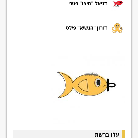
דניאל "מיצו" פטרי
דורון "הנשיא" פילס
עלו ברשת