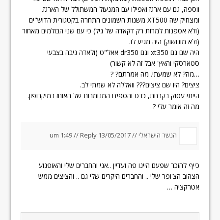
ווספה, גם עם ארגז ואפילו עם המנעול המשתולל של הארגז.
ומצחיק שה XT500 משנות השמונים התחרה בקטגורית הדוש"ים
(ולא אספנות למרות רק דקאדה של גיל) כי עם שני הבולמים מאחור
(ולא מונושוק) היה מגיע לו.
היה שם גם xt350 וגם dr350 אאל"ט (ולאדה ניבה בצבעי
סטארסקי והאץ' אבל זה לא קשור)
…מה? לא שמעתי. מה אמרתם? ?
ציצים? היו שם ציצים??? וואללה לא שמתי לב.
הייתי עסוק בקרחת, כרס והספידו המנומרות של האוחז במיקרופון.
מה זה אומר עלי ?
הנשר הישראלי //
13/05/2017 um 1:49
Reply
//
כייף להזכר שפעם היינו פה ועדיין ..אני והחברים שלי והאופנוע
הצהוב הצ'ופר שלי .. והחברים היקרים שלי גם .. והציצים ממש
אטרקציה …