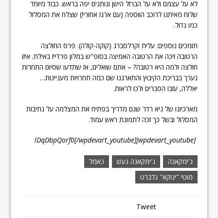
לא על עצמם ולא על הברזל הישן ונותנים יפה בראש. כבוד מיוחד
שלוח מאיתנו לרוכב הווספה (עם ארגז אחורי!) שצלח את המסלול
כמו גדול.
תומכים נוספים: עלית וקרלסברג (קוקה-קולה). פרס החולצה
הרטובה זיכה את הרטובה האמיצה בסופ"ש במלון פרדייז באילת. איזו
חולצה ולמה היא רטובה? – אתם שואלים, אז שתדעו שסיום התחרות
נערך בבריכת הקיבוץ והתארגנו שם כמה תחרויות מעניינות…
יאללה, עזבו הסברים ולכו לראות.
מארכיונו של גיא רדר שגם מדריך בפתיח את המצלמה על נתיבות
המסלול ובשל כך זכה לתמונת ראש עמוד.
[wpdevart_youtube]lDqDbpQorf0[/wpdevart_youtube]
ג'ימקאנה
ג'ימקאנה געש
כאמל
מוטי "ינוקא" גלברט
Tweet