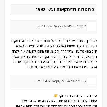
3 תגובות לג'ימקאנה געש, 1992
רונן //
22/04/2017 um 11:45
Reply
//
לא מובן המחוקק שלא מבין כלום על ספורט מוטורי התרשל ובמקום
לקחת מודל קיים מאחת הארצות ולאמץ אותו יצר מצב הזוי שלא
קיים באף מדינה , צריך לתקן ולפשט את החוק ולהשוות אותו לנהוג
באירופה , על הדרך להשוות את עניין הקרקע למצב שבניית מסלול
שקולה לבניית איצטדיון כדורגל , כך שאפשר יהיה להתקדם עם זה
הלאה , אחרת אנחנו תקועים ככה לנצח ולא יעזור כלום .
קסד //
22/04/2017 um 11:48
Reply
//
איזה תענוג לקום בשבת בבוקר
אחחח שנות התשעים העליזות… איזו צ'כונה מה שהולך שם.
אכן כבוד לווספה אספנות (ומדבקות העיניים) אבל היתה שם עוד