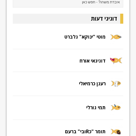
דוגיגי דעות
מוטי "ינוקא" גלברט
דוגיגאי אורח
רענן כרמיאלי
תמי גורלי
תומר "כRובי" ברעם