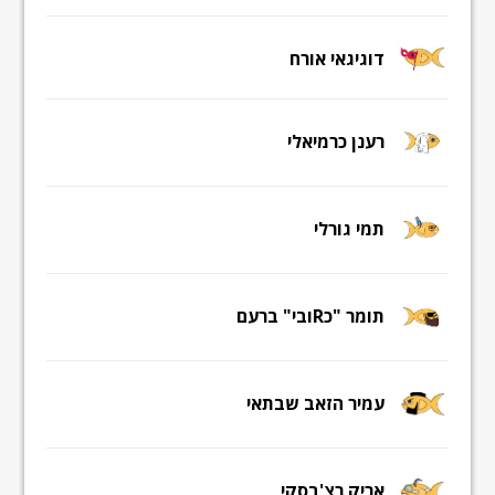
דוגיגאי אורח
רענן כרמיאלי
תמי גורלי
תומר "כRובי" ברעם
עמיר הזאב שבתאי
אריק רצ'בסקי