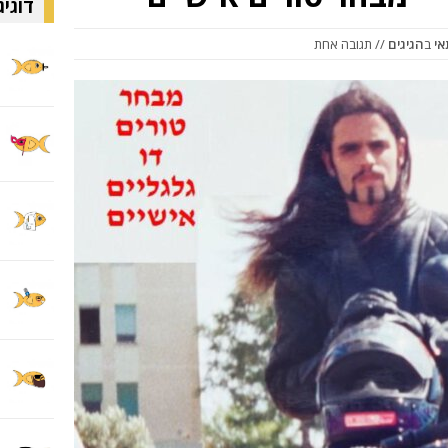
דוגיג
אי
ב
הגיגים
// תגובה אחת