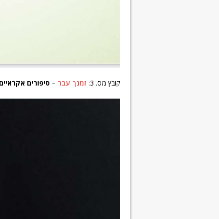
קובץ מס. 3:
זמנך עבר
–
סיפורים אקראיי