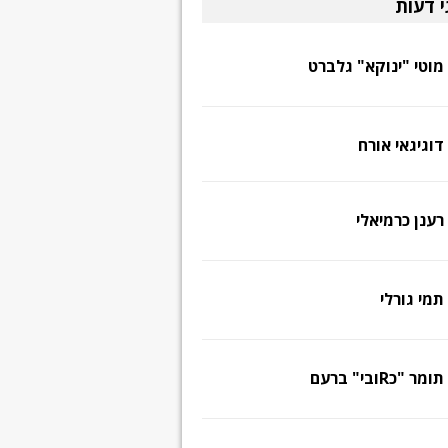
י דעות
מוטי "ינוקא" גלברט
דוגיגאי אורח
רענן כרמיאלי
תמי גורלי
תומר "כRובי" ברעם