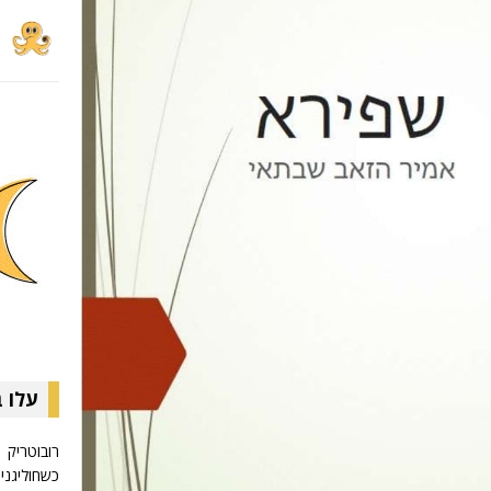
עלו 
רובוטריק
כשחוליגניו