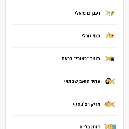
רענן כרמיאלי
תמי גורלי
תומר "כRובי" ברעם
עמיר הזאב שבתאי
אריק רצ'בסקי
דותן בלייס