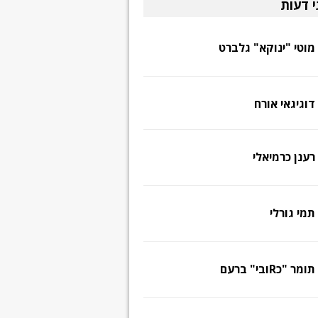
י דעות
מוטי "ינוקא" גלברט
דוגיגאי אורח
רענן כרמיאלי
תמי גורלי
תומר "כRובי" ברעם