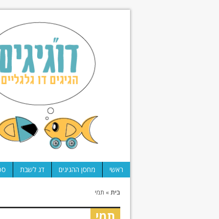
ראשי
מחסן ההגיגים
דג לשבת
ספ
בית
»
תמי
תמי