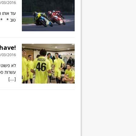
31/03/2016 // 2 תג
עוד או
טוב * * *
!MotoGP: Oo, Behave
28/03/2016 // 5 תג
עשרות ספו
[.....]