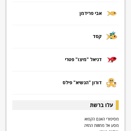
אבי פרידמן
קסד
דניאל "מיצו" פטרי
דורון "הנשיא" פילס
עלו ברשת
מסיפורי האגם הקפוא
מסע אל מחוזות ההזיה