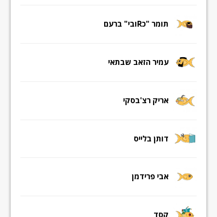
תומר "כRובי" ברעם
עמיר הזאב שבתאי
אריק רצ'בסקי
דותן בלייס
אבי פרידמן
קסד