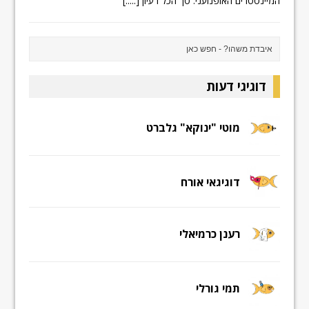
המיינסטרים האופנועני. סך הכל רעיון
[.....]
דוגיגי דעות
מוטי "ינוקא" גלברט
דוגיגאי אורח
רענן כרמיאלי
תמי גורלי