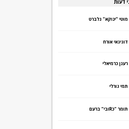
י דעות
מוטי "ינוקא" גלברט
דוגיגאי אורח
רענן כרמיאלי
תמי גורלי
תומר "כRובי" ברעם