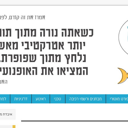
ורט מוטורי
מבחנים ורשמי רכיבה
טכני
ראינוע
דו"גיגיות
למה 