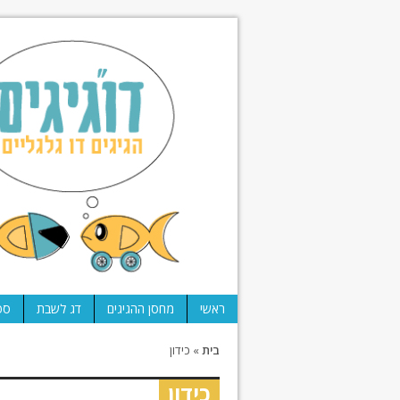
ראשי
מחסן ההגיגים
דג לשבת
ספ
בית
»
כידון
כידון