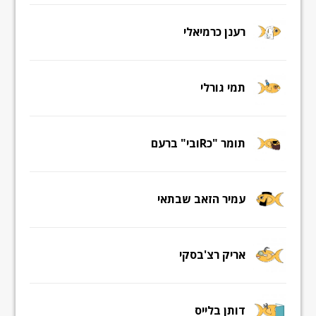
רענן כרמיאלי
תמי גורלי
תומר "כRובי" ברעם
עמיר הזאב שבתאי
אריק רצ'בסקי
דותן בלייס