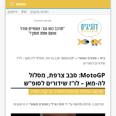
MENU
הודעה בבקבוק
RSS
פייסבוק
בית
»
ספורט מוטורי
»
MotoGP: סבב צרפת, מסלול לה-מאן – לו"ז
שידורים לסופ"ש
MotoGP: סבב צרפת, מסלול
לה-מאן – לו"ז שידורים לסופ"ש
שירטוט המסלול וטיפים והיסטוריה על קצה המזלג
פורסם ב-
06/05/2016
על ידי
תמי גורלי
ב
ספורט מוטורי
// 0 תגובות