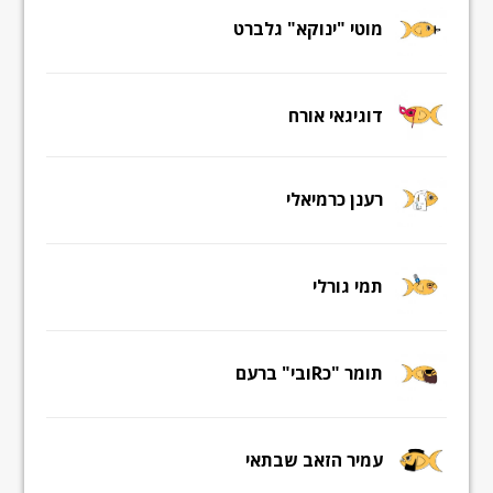
מוטי "ינוקא" גלברט
דוגיגאי אורח
רענן כרמיאלי
תמי גורלי
תומר "כRובי" ברעם
עמיר הזאב שבתאי