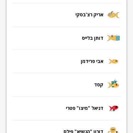
אריק רצ'בסקי
דותן בלייס
אבי פרידמן
קסד
דניאל "מיצו" פטרי
דורון "הנשיא" פילס