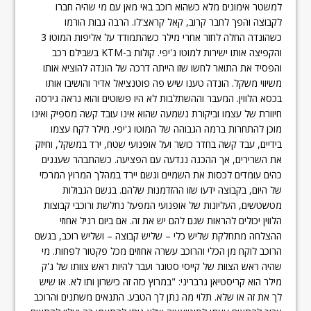
למשטר אימונים מלא כשהוא רוכב באי מאן עם מי שהיה חברו
לקבוצה והפך לחבר קרוב, קאל קראצ'לו. הרבה גבות הורמו
כשהונדה החלה לחזר אחרי מילר כשהתמודד על אליפות המוטו 3
והקפיצה אותו ישירות למוטו ג'יפי. קולות ב-KTM בשבילם רכב
והפסיד את התואר לחשו שזו הייתה דרכה של הונדה להוציא אותו
משיווי משקל. הונדה טענו שיש פה פוטנציאל אדיר והושיבו אותו
בכסא הלווין. המעבר וההשתלבות לא היו פשוטים והוא נראה גירסה
חיוורת של עצמו וביקורת נשמעה שהוא אינו עובד קשה מספיק ואינו
מוכן להתחרות ברמה הגבוהה של המוטו ג'יפי. מילר לקח עצמו
בידיים, עבד קשה בחדר כושר ועל אופנועי שטח, ירד במשקל, וחיזק
את השרירים, אך ההכנה נגדעה עם הפציעה. כשהתבהר שעננים
כהים עומדים לכסות את השמיים וגשם יירד במהלך המרוץ המרכזי
של היום, בקבוצה ידעו שזו ההזדמנות שלהם. בגשם הגבולות
מטשטשים, העליונות של אופנועי המפעל נחלשת ורוכבי קבוצות
הלווין יכולים להראות שגם להם יש את זה. אם ביום רגיל אחוזי
ההצלחה מתחלקת שליש כלי – שליש קבוצה – ושליש רוכב, בגשם
הרוכב לוקח מן הכלי והרוכב עשרה אחוזים מכל פקטור לפחות. מי
שהיה ראש הצוות של קייסי סטונר ועבר להיות ראש צוותו של ג'ק
מילר הוא קריסטיאן גרבריני: "במרוץ כזה זה כישרון ותו לא. או שיש
לך את זה או שלא. תלוי מה נתן לך הטבע. התנאים משתנים והרוכב