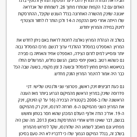
הובילו את הנהלת המרוץ להכריז על הפסקת המרוץ ולנופף בדגל
האדום עם 12 הקפות שנותרו מתוך 26. לשמחתו של אנדראה
יאנונה שזינק מהשורה האחרונה בגלל העונש שקיבל, ההתרסקות
שלו הייתה אחרי סיום ההקפה ה-14 ולכן הותר לו לחזור והצטרף
לזינוק במידה והמרוץ יחודש.
בשלב זה הנהלת המרוץ נאלצה לחכות לראות באם ניתן לחדש את
המרוץ. האספלט במסלול ההולנדי ערוך לגשם. מרכז המסלול גבוה
יותר ומסייע למים לזרום הצידה, האספלט אחיד והאחיזה בו סבירה
גם כשהוא רטוב. באופן יחסי כמובן. הגשם נחלש, המרשלים החלו
בטיאטוא המיים מחוץ למסלול ובשעה 3 זמן מקומי, בשעה שבה הכל
כבר היה אמור להיגמר המרוץ הוזנק מחדש.
גם כעת דוביציוזו זינק ראשון, פטרוצי שני וולנטינו שלישי. דני
פדרוסה שזינק במרוץ הראשון מהמיקום הגרוע ביותר מאז העונה
הראשונה שלו ב-2006 בקטגוריה הבכירה (16 על קו הזינוק), זינק
את המרוץ השני מהמיקום ה-6. חורחה לורנסו, זינק רק מהמיקום
ה-19. אח"כ הודה אלוף העולם המכהן שהוא חסר בטחון וחושש
בגשם, דבר שאינו חדש אחרי ההתרסקות באסן 2013. מה שכן היה
מפתיע וגם מאכזב לשמוע היה שלורנסו, שקל לפרוש מהמרוץ
בשלב זה, בגלל המיקום הנמוך שלו כי לדבריו לא היה טעם בסיכון