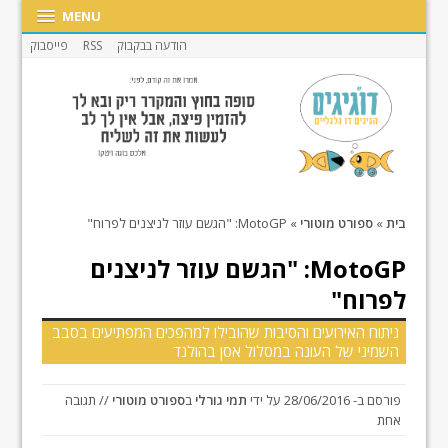
MENU
הודעה בבקבוק
RSS
פייסבוק
בית
»
ספורט מוטורי
»
MotoGP: "הגשם עוזר לניצנים לפרוח"
MotoGP: "הגשם עוזר לניצנים
לפרוח"
ניתוח האירועים והסיבות שהובילו למהפכים המפתיעים בסבב
השמיני של העונה במסלול אסן בהולנד
פורסם ב-
28/06/2016
על ידי
תמי גורלי
ב
ספורט מוטורי
// תגובה
אחת