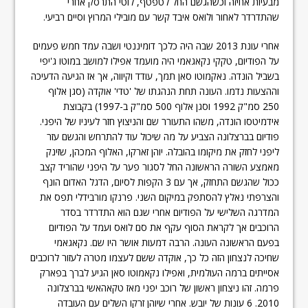
מבעיות אחיזה וכשהגשם החל לטפטף, לוטי התרסק אחרי
שהתדרדר לאחור ולואס איבד קשר עם מובילי המרוץ וסיים רביעי.
אחרי עונת 2013 שבה היה כלכך דומיננטי ושבה עמד חמש פעמים
על הפודיום, טקקי נקאגאמי היה מועמד אפילו למושב במוטו ג'יפי
בשביל הונדה. נאקמוטו סאן תמך, עודד וקיווה, אך אז הגיעה הדעיכה
וההצעות נדמו. העונה תחת הנהגתו של 'טדי' אוקדה (סגן אלוף
250 סמ"ק 1992 וסגן אלוף 500 סמ"ק ב-1997) בקבוצת
אידמיטסו הונדה, משהו התעורר שם והניצוץ חזר לעיניו של היפני.
פודיום בברצלונה הצביע על מה שיכול עוד להתרחש והגשם עזר
ליפני לחזק את מיקומו בהובלה. יוהן זארקו, האלוף המכהן, שזינק
מאמצע השורה הראשונה החל לסגור פער על היפני שהוריד קצב
ככול שהגשם התחזק, אך עם 3 הקפות לסיום, הדגל האדום הונף
והצרפתי נאלץ להסתפק במיקום השני. פרנקו מורבידלי תפס את
המדרגה השלישי על הפודיום אחרי שגם הוא התדרדר בסדר
הרוכבים אך לקראת הסוף עקף את סם לואס ועמד על הפודיום
בפעם הראשונה העונה. הרבה דמעות אושר היו שם. נקאגאמי
שחיכה לנצחון הזה כל כך, אוקדה ששם לעצמו מטרה לעזור לרוכבים
אסייתים ברמה העולמית, ואפילו נקאמוטו סאן הגיע לברך בפארק
פרמה. זהו ניצחון ראשון של רוכב יפני מאז טקאהאשי בברצלונה
2010. 6 עונות של יובש. אחרי שיוהן זרקו השלים עם העובדה