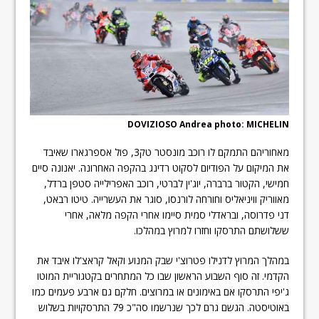
DOVIZIOSO Andrea photo: MICHELIN
מאחוריהם התמקם לו רוכב מונסטר טק3, פול אספרגארו שאיבד
את המיקום על הפודיום לסקוט רדינג בהקפה האחרונה. יאנונה סיים
חמישי, הקטור ברברה, יוג'ין לברטי, רוכב האפרילייה סטפן ברדל,
מאווריק וויניאליס וחורחה לורנסו, סוגר את העשרייה. טיטו רבאט,
דני פדרוסה, ובראדלי סמית סיימו אחרי הקפה מלאה, אחרי
ששלושתם התרסקו וחזרו למרוץ במהלכו.
במהלך המרוץ לדנילו פטרוצ'י שבק המנוע וקאל קראצ'לו איבד את
הקדמי. זה סוף השבוע הראשון שבו כל המתחרים בקטגוריית המוטו
ג'יפי התרסקו אם באימונים או במרוצים. חלקם גם ארבע פעמים כמו
באוטיסטה. הגשם גרם לכך שנרשמו סה"כ 79 התרסקויות בשלוש