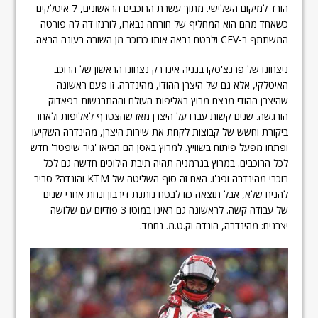
הורד למיקום השלישי. מתוך עשרת הרוכבים הראשונים, 7 איטלקים
כשאחד מהם הוא המחליף של חורחה נבארו, לורנזו דה לה פורטה
המשתתף ב-CEV ולבטח נראה אותו כרוכב מן השורה בעונה הבאה.
ניצחונו של פרנצ'סקו בגניה אינו רק נצחונו הראשון של הרוכב
האיטלקי, אלא גם של היצרן ההודי, מהינדרה. זו פעם ראשונה
שהיצרן ההודי מנצח מרוץ באליפות העולם וההתרגשות בפאדוק
הורגשה. שנים קשות עברו על היצרן מאז שהצטרף לאליפות ולאחר
ביקורת וחשש של קבוצות לקחת את שירות היצרן, מהינדרה השקיעו
ופתחו מפעל פיתוח בשוויץ. למרוץ באסן הם הביאו 'גיר שיפטר' חדש
לכל הרוכבים. במרוץ בגרמניה תהיה תיבת הילוכים חדשה גם לכל
רוכבי מהינדרה ופג'ו. האם זה סוף השליטה של KTM והונדה? סביר
להניח שלא, אבל תוצאה כזו לבטח נותנת דירבון ונחת אחרי שנים
של עבודה קשה. לראשונה גם ראינו במוטו 3 פודיום עם שלושה
יצרנים: מהינדרה, הונדה וק.ט.מ. נחמד.