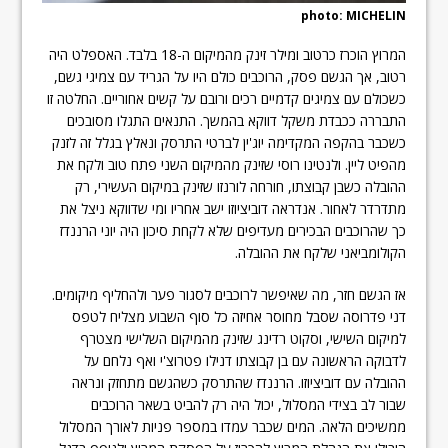
photo: MICHELIN
המרוץ הוכרז כרטוב ומילר זינק מהמיקום ה-18 בלבד. האספלט היה
רטוב, אך הגשם פסק, הרוכבים כולם היו על הגריד עם צמיגי גשם,
כשכולם עם צמיגים קדמיים רכים ורובם על קשים אחוריים. החלטה זו
התבררה ככבדת משקל דווקא בהמשך. התנאים התגלו מסובכים
כשכבר בהקפה המקדימה יוג'ין לברטי התרסק ונאלץ בגלל זה לזנק
מהפיט ליין. ולנטינו רוסי שזינק מהמיקום השני פתח טוב ולקח את
ההובלה כשבן קבוצתו, חורחה לורנזו שזינק במיקום העשירי, רק
מתדרדר לאחור. אנדראה דוביציוזו ישב אחריו ומי שדווקא ניצל את
כך שהרוכבים הבכירים מעדיפים שלא לקחת סיכון היה יוני הרננדז
הקולומביאני שלקח את ההובלה.
אז הגשם חזר, מה שאיפשר לרוכבים לסגור פער ולהחליף מיקומים.
דני פדרוסה שסבל מחוסר אחיזה כל סוף השבוע מצליח לטפס
למיקום השישי, וסקוט רדינג שזינק מהמיקום השלישי מצטרף
לדבוקה הראשונה עם בן קבוצתו דנילו פטרוצ'י ואף נלחם על
ההובלה עם דוביציוזו. הרננדז שהתרסק כשהגשם מתחזק ונראה
שבור לב בצידי המסלול, יכול היה רק להביט בשאר הרוכבים
ממשיכים הלאה. המים שכבר עמדו במספר פניות לאורך המסלול