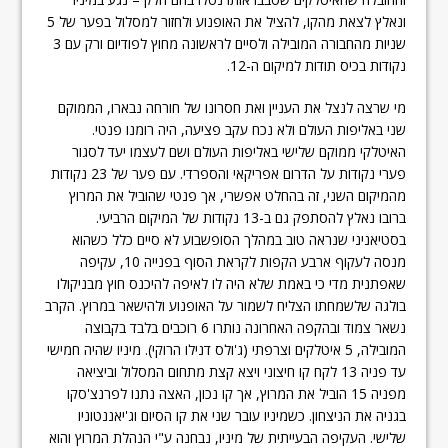
ונאלץ לצאת מהקו, להציל את האופנוע ולחזור למסלול בפער של 5
שניות מהחבורה המובילה ולסיים לראשונה מחוץ לפודיום ורק עם 3
נקודות בכיס תודות למיקום ה-12.
מי שרצה לנצל את העניין ואת חסרונו של חורחה נבארו, הממוקם
שני באליפות העולם ולא נכח עקב פציעה, היה רומנו פנטי.
האיטלקי ממוקם שלישי באליפות העולם ושם לעצמו יעד לסגור
פערי נקודות על הדרום אפריקאי והספרדי. עם פער של 23 נקודות
מהמיקום השני, זה בהחלט אפשרי, אך פנטי שהוביל את המרוץ
ברובו נאלץ להסתפק גם ב-13 נקודות של המיקום הרביעי.
בסטיאניני שנראה טוב במהלך הסופשבוע לא סיים כלל כשהוא
מנסה לעקוף ארבע הקפות לקראת הסוף בפנייה 10, עקיפה
שאפתנית מדי כי באמת שלא היה לו לאיפה להיכנס חוץ מבניקולו
בולגה שלשמחתו הצליח לשמור על האופנוע ולהישאר במרוץ. הקרב
נשאר צמוד ובהקפה האחרונה נותרו 6 רוכבים בלבד בקבוצה
המובילה, 5 איטלקים וצרפתי (ג'ולס דנילו הרוקי). מיניו שהיה חמישי
עד פניה 13 לקח קו חיצוני ויצא קצת מתחום המסלול וביציאה
מפניה 15 הוביל את המרוץ, אך קו נכון, האצה נתנו לפרנצ'סקו
בגניה את הניצחון. כשמיניו עובר שני את קו הסיום וג'יאננטוניו
שלישי. העקיפה הבעייתית של מיניו, נבחנה ע"י הנהלת המרוץ והוא