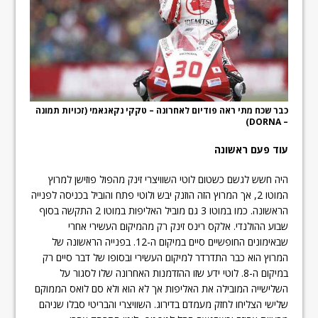
כבר שכח מתי ראה פודיום לאחרונה – טקקי נקאגאמי (זכויות תמונה
– DORNA)
עוד פעם ראשונה
היה חשש לגשם כשטום לוטי השוויצרי זינק מהפול פוזישן למרוץ
המוטו 2, אך המרוץ הזה הוזנק יבש ולוטי פתח והוביל בכניסה לפנייה
הראשונה. כמו במוטו 3 גם מוביל האליפות במוטו 2 התקשה בסוף
שבוע ההולנדי. אלקס רינס זינק רק מהמיקום העשירי אחרי
שבאימונים החופשיים סיים במיקום ה-12. בפנייה הראשונה של
המרוץ הוא כבר התדרדר למיקום העשירי ובסופו של דבר סיים רק
במיקום ה-8. לוטי ידע שזו ההזדמנות האחרונה שלו לסגור על
השלישייה המובילה את האליפות אך לא הוא ולא סם לואס הממוקם
שלישי הצליחו לחזק מעמדם בדירוג. השוויצרי והבריטי סבלו שניהם