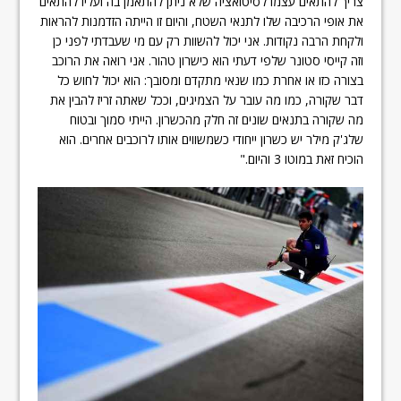
צריך להתאים עצמו לסיטואציה שלא ניתן להתאמן בה ועליו להתאים
את אופי הרכיבה שלו לתנאי השטח, והיום זו הייתה הזדמנות להראות
ולקחת הרבה נקודות. אני יכול להשוות רק עם מי שעבדתי לפני כן
וזה קייסי סטונר שלפי דעתי הוא כישרון טהור. אני רואה את הרוכב
בצורה כזו או אחרת כמו שנאי מתקדם ומסובך: הוא יכול לחוש כל
דבר שקורה, כמו מה עובר על הצמיגים, וככל שאתה זריז להבין את
מה שקורה בתנאים שונים זה חלק מהכשרון. הייתי סמוך ובטוח
שלג'ק מילר יש כשרון ייחודי כשמשווים אותו לרוכבים אחרים. הוא
הוכיח זאת במוטו 3 והיום."