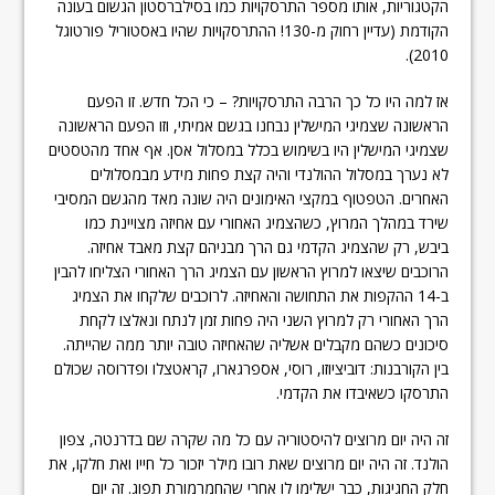
הקטגוריות, אותו מספר התרסקויות כמו בסילברסטון הגשום בעונה
הקודמת (עדיין רחוק מ-130! ההתרסקויות שהיו באסטוריל פורטוגל
2010).
אז למה היו כל כך הרבה התרסקויות? – כי הכל חדש. זו הפעם
הראשונה שצמיגי המישלין נבחנו בגשם אמיתי, וזו הפעם הראשונה
שצמיגי המישלין היו בשימוש בכלל במסלול אסן. אף אחד מהטסטים
לא נערך במסלול ההולנדי והיה קצת פחות מידע מבמסלולים
האחרים. הטפטוף במקצי האימונים היה שונה מאד מהגשם המסיבי
שירד במהלך המרוץ, כשהצמיג האחורי עם אחיזה מצויינת כמו
ביבש, רק שהצמיג הקדמי גם הרך מבניהם קצת מאבד אחיזה.
הרוכבים שיצאו למרוץ הראשון עם הצמיג הרך האחורי הצליחו להבין
ב-14 ההקפות את התחושה והאחיזה. לרוכבים שלקחו את הצמיג
הרך האחורי רק למרוץ השני היה פחות זמן לנתח ונאלצו לקחת
סיכונים כשהם מקבלים אשליה שהאחיזה טובה יותר ממה שהייתה.
בין הקורבנות: דוביציוזו, רוסי, אספרגארו, קראטצלו ופדרוסה שכולם
התרסקו כשאיבדו את הקדמי.
זה היה יום מרוצים להיסטוריה עם כל מה שקרה שם בדרנטה, צפון
הולנד. זה היה יום מרוצים שאת רובו מילר יזכור כל חייו ואת חלקו, את
חלק החגיגות, כבר ישלימו לו אחרי שהחמרמורת תפוג. זה יום