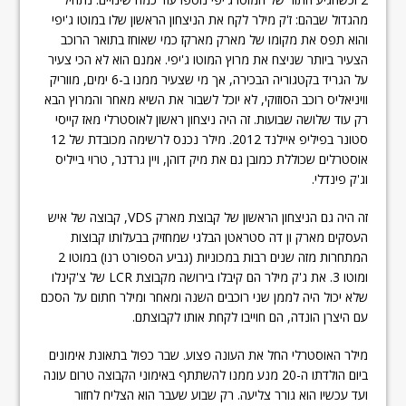
מהגדול שבהם: ז'ק מילר לקח את הניצחון הראשון שלו במוטו ג'יפי
והוא תפס את מקומו של מארק מארקז כמי שאוחז בתואר הרוכב
הצעיר ביותר שניצח את מרוץ המוטו ג'יפי. אמנם הוא לא הכי צעיר
על הגריד בקטגוריה הבכירה, אך מי שצעיר ממנו ב-6 ימים, מווריק
וויניאליס רוכב הסוזוקי, לא יוכל לשבור את השיא מאחר והמרוץ הבא
רק עוד שלושה שבועות. זה היה ניצחון ראשון לאוסטרלי מאז קייסי
סטונר בפיליפ איילנד 2012. מילר נכנס לרשימה מכובדת של 12
אוסטרלים שכוללת כמובן גם את מיק דוהן, ויין גרדנר, טרוי בייליס
וג'ק פינדלי.
זה היה גם הניצחון הראשון של קבוצת מארק VDS, קבוצה של איש
העסקים מארק ון דה סטראטן הבלגי שמחזיק בבעלותו קבוצות
המתחרות מזה שנים רבות במכוניות (גביע הספורט רנו) במוטו 2
ומוטו 3. את ג'ק מילר הם קיבלו בירושה מקבוצת LCR של צ'קינלו
שלא יכול היה לממן שני רוכבים השנה ומאחר ומילר חתום על הסכם
עם היצרן הונדה, הם חוייבו לקחת אותו לקבוצתם.
מילר האוסטרלי החל את העונה פצוע. שבר כפול בתאונת אימונים
ביום הולדתו ה-20 מנע ממנו להשתתף באימוני הקבוצה טרום עונה
ועד עכשיו הוא גורר צליעה. רק שבוע שעבר הוא הצליח לחזור