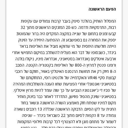
הפעם הראשונה
המסלול הוותיק בהולנד סיפק בעבר קרבות צמודים עם עקיפות
רבות, התרסקויות ודרמה. כש-20 המזנקים הראשונים מתוך 32
קבעו זמנים בתחום של שנייה במקצה המקדים היה ברור שהמוטו3
יספק את הסחורה גם בסופשבוע זה. ההפתעה היחידה עד הזינוק
הייתה חולשתו היחסית של מי שדווקא מוביל את האליפות בראד
בינדר, כשבסופו של דבר הוא מצליח להשתלב במיקום החמישי אחרי
ארבעה איטלקים (אנדראה בסטיאניני, אנדראה מיניו, ניקולו בולגה
ורומנו פנטי) למרוץ ה-800 של האליפות בקטגוריה הקטנה. הסבב
ה-8 חיזק רק את תחושת הרנסנס האיטלקי באוויר, חוזקם של רוכבי
קבוצת סקיי VR46 והאקדמייה של וולנטינו רוסי, התחזקותם של
בסטיאניני ואנטונלי אחרי הפציעות שחוו העונה והשתלבותו המהירה
של פביו די ג'יאננטוניו הצביעו על כך שזה עומד להיות מרוץ איטלקי.
בסטיאניני שזינק מהפול פוזישן, התדרדר לאחור כבר בזינוק מותיר
מקום למיניו שפתח חזק מאמצע השורה הראשונה ונשאר בחוד
החנית עד לקו הסיום. הדבוקה הראשונה שכללה 13 רוכבים נשארה
צמודה עד 8 הקפות לסיום מתוך 22 כשבראד בינדר – שניסה
לשמור על מתחם מוגן ולא להצטרף לכל קרבות חילופי המקומות
וההובלה שהאיטלקים שסבבו אותו נטלו בהם חלק – נגע במיניו