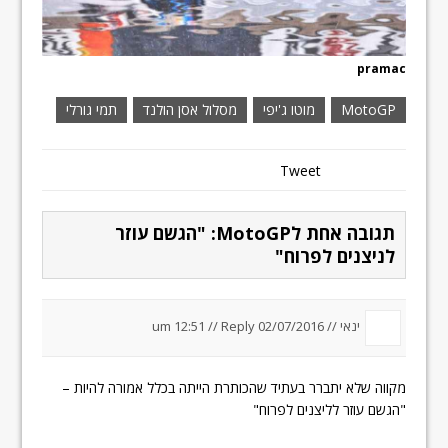
pramac
MotoGP
מוטו ג'יפי
מסלול אסן הולנד
תמי גורלי
Tweet
תגובה אחת לMotoGP: "הגשם עוזר
לניצנים לפרוח"
ינאי
//
02/07/2016 um 12:51
Reply
//
מקווה שלא יתברר בעתיד שהכותרת הייתה בכלל אמורה להיות –
"הגשם עוזר לליצנים לפרוח"