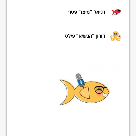
דניאל "מיצו" פטרי
דורון "הנשיא" פילס