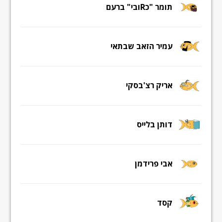
תומר "כRובי" ברעם
עמיר הזאב שבתאי
אריק רצ'בסקי
דותן בלייס
אבי פרידמן
קסד