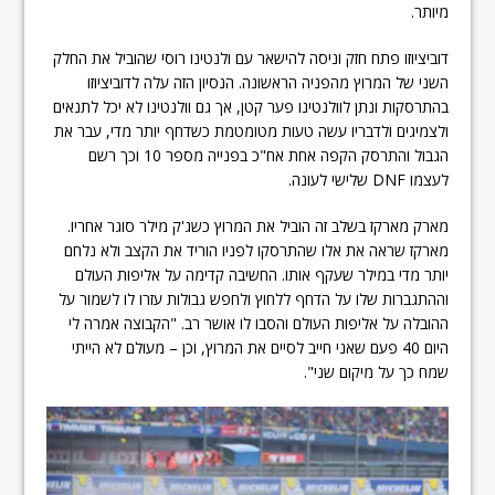
מיותר.
דוביציוזו פתח חזק וניסה להישאר עם ולנטינו רוסי שהוביל את החלק
השני של המרוץ מהפניה הראשונה. הנסיון הזה עלה לדוביציוזו
בהתרסקות ונתן לוולנטינו פער קטן, אך גם וולנטינו לא יכל לתנאים
ולצמיגים ולדבריו עשה טעות מטומטמת כשדחף יותר מדי, עבר את
הגבול והתרסק הקפה אחת אח"כ בפנייה מספר 10 וכך רשם
לעצמו DNF שלישי לעונה.
מארק מארקז בשלב זה הוביל את המרוץ כשג'ק מילר סוגר אחריו.
מארקז שראה את אלו שהתרסקו לפניו הוריד את הקצב ולא נלחם
יותר מדי במילר שעקף אותו. החשיבה קדימה על אליפות העולם
וההתגברות שלו על הדחף ללחוץ ולחפש גבולות עזרו לו לשמור על
ההובלה על אליפות העולם והסבו לו אושר רב. "הקבוצה אמרה לי
היום 40 פעם שאני חייב לסיים את המרוץ, וכן – מעולם לא הייתי
שמח כך על מיקום שני".