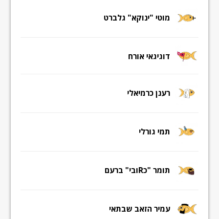
מוטי "ינוקא" גלברט
דוגיגאי אורח
רענן כרמיאלי
תמי גורלי
תומר "כRובי" ברעם
עמיר הזאב שבתאי