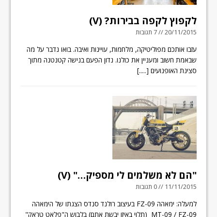
לקפוץ לקפה בבירות? (V)
20/11/2015 // 7 תגובות
עזבו אותכם מפוליטיקה, מלחמות, עויינות ואיבה. בואו נדבר על מה
שבאמת חשוב ומעניין את כולנו. נדון הפעם בנישה קטנטנה מתוך
סצינת האופנועים
[.....]
"הם לא משלמים לי מספיק…" (V)
11/11/2015 // 0 תגובות
למעלה: ימאהה FZ-09 בעיצוב רולנד סנדס הצגתו של הימאהה
MT-09 / FZ-09 (תלוי באיזו יבשת אתם) בלבוש ה"פלאט טראק"