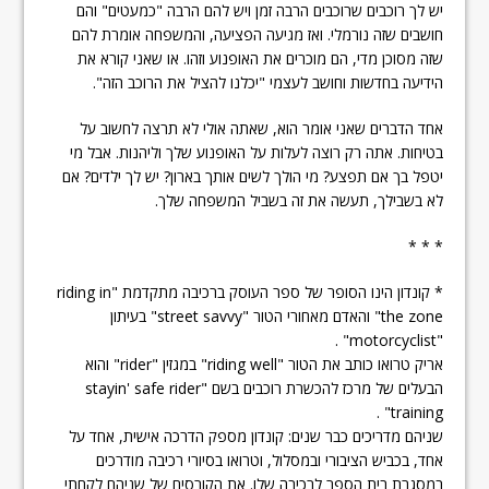
יש לך רוכבים שרוכבים הרבה זמן ויש להם הרבה "כמעטים" והם
חושבים שזה נורמלי. ואז מגיעה הפציעה, והמשפחה אומרת להם
שזה מסוכן מדי, הם מוכרים את האופנוע וזהו. או שאני קורא את
הידיעה בחדשות וחושב לעצמי "יכלנו להציל את הרוכב הזה".
אחד הדברים שאני אומר הוא, שאתה אולי לא תרצה לחשוב על
בטיחות. אתה רק רוצה לעלות על האופנוע שלך וליהנות. אבל מי
יטפל בך אם תפצע? מי הולך לשים אותך בארון? יש לך ילדים? אם
לא בשבילך, תעשה את זה בשביל המשפחה שלך.
* * *
* קונדון הינו הסופר של ספר העוסק ברכיבה מתקדמת "riding in
the zone" והאדם מאחורי הטור "street savvy" בעיתון
"motorcyclist" .
אריק טרואו כותב את הטור "riding well" במגזין "rider" והוא
הבעלים של מרכז להכשרת רוכבים בשם "stayin' safe rider
training" .
שניהם מדריכים כבר שנים: קונדון מספק הדרכה אישית, אחד על
אחד, בכביש הציבורי ובמסלול, וטרואו בסיורי רכיבה מודרכים
במסגרת בית הספר לרכיבה שלו. את הקורסים של שניהם לקחתי