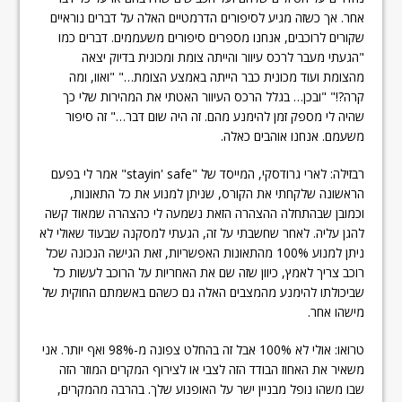
אחר. אך כשזה מגיע לסיפורים הדרמטיים האלה על דברים נוראיים
שקורים לרוכבים, אנחנו מספרים סיפורים משעממים. דברים כמו
"הגעתי מעבר לרכס עיוור והייתה צומת ומכונית בדיוק יצאה
מהצומת ועוד מכונית כבר הייתה באמצע הצומת…" "ואוו, ומה
קרה?!" "ובכן… בגלל הרכס העיוור האטתי את המהירות שלי כך
שהיה לי מספק זמן להימנע מהם. זה היה שום דבר…" זה סיפור
משעמם. אנחנו אוהבים כאלה.
רבזילה: לארי גרודסקי, המייסד של "stayin' safe" אמר לי בפעם
הראשונה שלקחתי את הקורס, שניתן למנוע את כל התאונות,
וכמובן שבהתחלה ההצהרה הזאת נשמעה לי כהצהרה שמאוד קשה
להגן עליה. לאחר שחשבתי על זה, הגעתי למסקנה שבעוד שאולי לא
ניתן למנוע 100% מהתאונות האפשריות, זאת הגישה הנכונה שכל
רוכב צריך לאמץ, כיוון שזה שם את האחריות על הרוכב לעשות כל
שביכולתו להימנע מהמצבים האלה גם כשהם באשמתם החוקית של
מישהו אחר.
טרואו: אולי לא 100% אבל זה בהחלט צפונה מ-98% ואף יותר. אני
משאיר את האחוז הבודד הזה לצבי או לצירוף המקרים המוזר הזה
שבו משהו נופל מבניין ישר על האופנוע שלך. בהרבה מהמקרים,