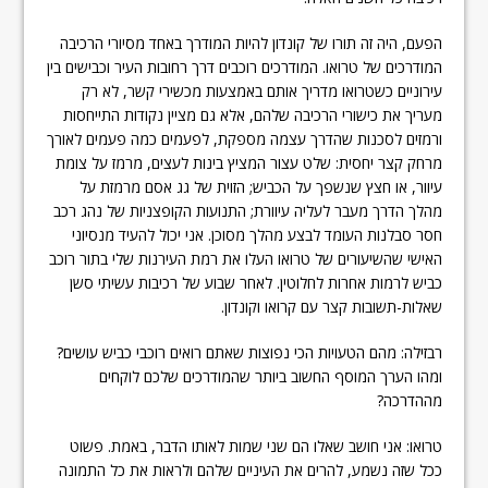
הפעם, היה זה תורו של קונדון להיות המודרך באחד מסיורי הרכיבה
המודרכים של טרואו. המודרכים רוכבים דרך רחובות העיר וכבישים בין
עירוניים כשטרואו מדריך אותם באמצעות מכשירי קשר, לא רק
מעריך את כישורי הרכיבה שלהם, אלא גם מציין נקודות התייחסות
ורמזים לסכנות שהדרך עצמה מספקת, לפעמים כמה פעמים לאורך
מרחק קצר יחסית: שלט עצור המציץ בינות לעצים, מרמז על צומת
עיוור, או חצץ שנשפך על הכביש; הזוית של גג אסם מרמזת על
מהלך הדרך מעבר לעליה עיוורת; התנועות הקופצניות של נהג רכב
חסר סבלנות העומד לבצע מהלך מסוכן. אני יכול להעיד מנסיוני
האישי שהשיעורים של טרואו העלו את רמת העירנות שלי בתור רוכב
כביש לרמות אחרות לחלוטין. לאחר שבוע של רכיבות עשיתי סשן
שאלות-תשובות קצר עם קרואו וקונדון.
רבזילה: מהם הטעויות הכי נפוצות שאתם רואים רוכבי כביש עושים?
ומהו הערך המוסף החשוב ביותר שהמודרכים שלכם לוקחים
מההדרכה?
טרואו: אני חושב שאלו הם שני שמות לאותו הדבר, באמת. פשוט
ככל שזה נשמע, להרים את העיניים שלהם ולראות את כל התמונה