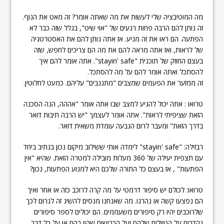
מה המוטיבציה שלי לעשות את מה שאתה אומר? זה מאט את הנוף.
זה נותן להם הרבה פחות רגעים של "אוי שיט", בגלל שזה כבר לא
הפתעה. הם ראו את זה מגיע. אז אתה נותן להם את האסטרטגיה
של לראות, ואז אתה מראה להם את מה הם צריכים לחפש, שזה
בעצם החוזק של תוכנית "stayin' safe". אתה אומר להם איך
להסתכל ואתה אומר להם על מה להסתכל.
זה ממזער את הפעמים שמצבים "מתגנבים" עליהם. כמעט לחלוטין.
טרואו : אתה יכול להגיע למצב שבו אתה אומר "אההה, הנה הסכנה
הזאת שציפיתי לראות". אתה אומר לעצמך "יש הרבה תיבות דואר
בדרך הזאת" ומעבר לרום הגבעה עומדת משאית דואר.
רבזילה: "stayin' safe" לימדה אותי ששילוב מיקום נכון בנתיב ביחד
עם תצפית יעילה של 360 מעלות מובילה למטרה הזאת. שהיא "אין
הפתעות" , אז בעצם כל התורה שלכם היא למנוע הפתעות, נכון?
טרואו: לכולם יש סיפור דרמטי על מה קרה לרוכב כזה או אחר ואיך
הם נפצעו קשה או נהרגו. מה שאנחנו מנסים להשיג זה לגרום לכך
שלרוכבים יהיו רק סיפורים משעממים. הם יכולים לספר סיפורים
נהדרים על הטיולים שלהם ועל הכבישים שהיו בהם או על כל דבר