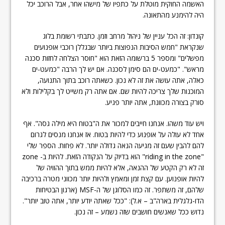
האשמה החוקית מוטלת על כתפיו של מישהו אחר, אבל הרוכב יכל
היה להימנע מהתאונה.
קונדון: זה הכל עניין של ניהול מרחב וזמן. כתבתי רשומת בלוג
שנקראת "חמש הסיבות הנפוצות ביותר שבגללן רוכבי אופנועים
מפשלים" ומספר 5 ברשומה הזאת הוא "חוסר הצלחה לחזות סכנה
מראש". "כמעט-ים הם סימן לסכנה. אם יש לך הרבה "כמעט-ים
כאלה, אתה עושה את זה לא נכון. כשאתה רוכב בתוך התנועה,
המוכנות שלך צריכה להיות שם. אם אתה רק משייט לך בקלילות ולא
סורק בצורה מכוונת, אתה יותר פגיע.
ויש עוד משהו. אנחנו חייבים למכור את ה"בטוח היא מילה גסה". אף
אחד לא עולה על אופנוע כדי להיות בטוח. אז אנחנו מנסים לגרום
להם להבין שעם זה מגיעה הנאה גדולה יותר. לא פחות. הספר שלי
"riding in the zone" הוא בדיוק על הנקודה הזאת. להיות ב- zone
זה לא רק הקטע של ההנאה, אלא להיות ממש בתוך ההוויה של
להיות אופנוען. עם קצת זמן ומאמץ ולהיות יותר מכווני מטרה ברכיבה
שלהם, זה משתפר. זה כמו הסלוגן של ה-MSF (ארגון הבטיחות
הדו-גלגלית בארה"ב – א.ל): "ככל שאתה יודע יותר, אתה טוב יותר".
נדוש ככל שאנשים חושבים שזה נשמע – זה נכון.