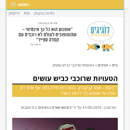
MENU
הודעה בבקבוק
RSS
פייסבוק
בית
»
הגיגים
»
הטעויות שרוכבי כביש עושים
הטעויות שרוכבי כביש עושים
"בטוח - אומר קן קונדון- בטוח היא מילה גסה. אף אחד לא
עולה על אופנוע כדי להיות בטוח"
פורסם ב-
31/05/2015
על ידי
דוגיגאי אורח
ב
הגיגים
// 0 תגובות