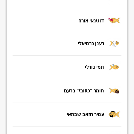
דוגיגאי אורח
רענן כרמיאלי
תמי גורלי
תומר "כRובי" ברעם
עמיר הזאב שבתאי