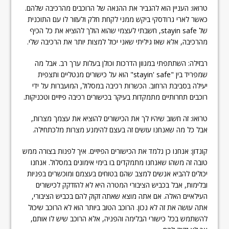
טרואו: העניין הוא להגביר את ההנאה של הרוכבים מהרכיבה שלהם.
כאשר לארי גרודסקי ביקש ממני לקחת חלק ולעזור לו עם התוכנית
של stayin safe, חשבתי לעצמי שהוא הולך להוציא את כל הכיף
מהרכיבה, אלא שאז גיליתי שאני יכול למצות יותר את הרכיבה שלי.
רבזילה: השתתפתי במגוון הדרכות וכולן בעלות ערך רב. אבל מה
שמפריד בין "stayin' safe" הוא על כישורים מנטליים ותצפית
יעילה בסביבת הרחוב. הכשרות רכיבה במסלול, המועברות על ידי
רוכבים תחרותיים מתמקדות בעיקר בכישורים רכיבה פיזיים וטכניקות.
טרואו: זה חשוב שיהיו לך את הכישורים להוציא את עצמך מצרות,
אבל כל מה שאנחנו עושים זה בעצם להימנע מצרות מלכתחילה.
קונדון: אנחנו כן נלמד את הכישורים הפיזיים. איך לפנות בצורה ממש
טובה זה משהו שאנחנו מתמקדים בו בימי אימונים במסלול. אנחנו
יכולים להביא אנשים למצב שהם בטוחים בעצמם ומוכשרים בפניות
ובלימות, אבל בכביש הציבורי המטרה היא לא להזדקק לכישורים
העילאיים האלה. אם אתה מוצא שאתה זקוק להם בכביש הציבורי,
אתה עושה את זה לא נכון. הרוכב הטוב ביותר הוא לא הרוכב שיכול
להשתמש בכל כישורי הבלימה והפניה, אלא הרוכב שיש לו אותם,