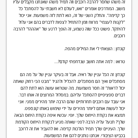
זה משהו שחסר להרבה רוכבים וזה תמיד משהו שאנחנו מקבלים עליו
משוב. המודרכים אומרים "ואוו, לעולם לא חשבתי על להסתכל כל
כך קדימה". והחלק השני של זה, הוא לתת לזה משמעות. אני יכול
"לקנות לעצמי" מרווח וזמן להתחיל לצפות לדברים בהם אני עלול
להיתקל. פשוט ככל שזה נשמע, זה הופך לרגע של "אההה!" להרבה
רוכבים.
קונדון : הוצאתי לי את המילים מהפה.
טרואו : למה אתה חושב שנדחפתי קודם?…
קונדון: זה הכל עניין של ראיה. אבל זה בעיקר עניין של על מה הם
מסתכלים ואיך הם מסתכלים. להכליל ולהגיד "מבט הכי רחוק שאתה
יכול לראות" זה חסר משמעות. מה שטרואו עושה הוא לתת להם
דברים ספציפיים להסתכל עליהם. במסלול המרוצים זה אותו דבר.
אני עובד עם רוכבים תחרותיים שהם הרבה יותר מהירים ממני. אני
יכול לעשות אותם ליותר מהירים על ידי שימוש באותו קונספט.
תמצא את נקודת הייחוס שלך. יופי. עכשיו איפה נקודת היחוס הבאה
שלך? תנעל עליה הרבה לפני שאתה מגיע לנקודת הייחוס הקודמת
שלך. העיניים שלך תמיד הולכות קדימה. ואז להעביר את זה לרוכב
בכביש הציבורי. אנחנו נותנים להם את המשמעות.