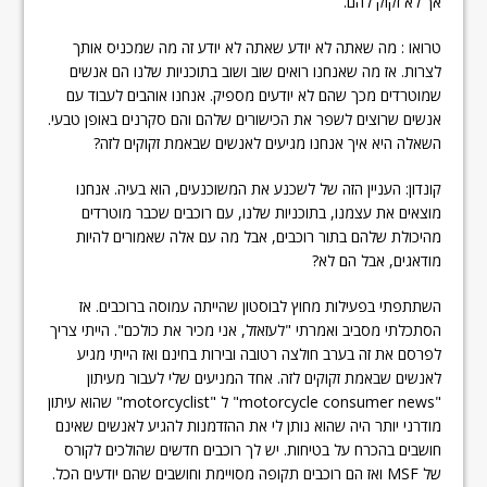
אך לא זקוק להם.
טרואו : מה שאתה לא יודע שאתה לא יודע זה מה שמכניס אותך
לצרות. אז מה שאנחנו רואים שוב ושוב בתוכניות שלנו הם אנשים
שמוטרדים מכך שהם לא יודעים מספיק. אנחנו אוהבים לעבוד עם
אנשים שרוצים לשפר את הכישורים שלהם והם סקרנים באופן טבעי.
השאלה היא איך אנחנו מגיעים לאנשים שבאמת זקוקים לזה?
קונדון: העניין הזה של לשכנע את המשוכנעים, הוא בעיה. אנחנו
מוצאים את עצמנו, בתוכניות שלנו, עם רוכבים שכבר מוטרדים
מהיכולת שלהם בתור רוכבים, אבל מה עם אלה שאמורים להיות
מודאגים, אבל הם לא?
השתתפתי בפעילות מחוץ לבוסטון שהייתה עמוסה ברוכבים. אז
הסתכלתי מסביב ואמרתי "לעזאזל, אני מכיר את כולכם". הייתי צריך
לפרסם את זה בערב חולצה רטובה ובירות בחינם ואז הייתי מגיע
לאנשים שבאמת זקוקים לזה. אחד המניעים שלי לעבור מעיתון
"motorcycle consumer news" ל "motorcyclist" שהוא עיתון
מודרני יותר היה שהוא נותן לי את ההזדמנות להגיע לאנשים שאינם
חושבים בהכרח על בטיחות. יש לך רוכבים חדשים שהולכים לקורס
של MSF ואז הם רוכבים תקופה מסויימת וחושבים שהם יודעים הכל.