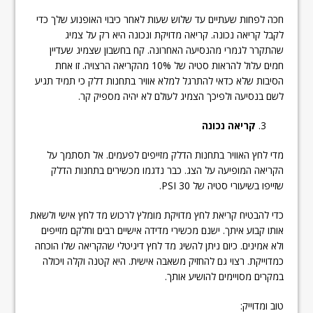
חכה לפחות שעתיים עד שלוש שעות לאחר כיבוי האופנוע שלך כדי
לקבל קריאה נכונה. קריאה מדויקת ונכונה היא רק על צמיג
שהתקרר לגמרי מהנסיעה האחרונה. קח בחשבון שצמיג שעדיין
חמים עלול להראות סטיה של 10% מהקריאה הרצויה. זו אחת
הסיבות שלא כדאי להתרגל למלא אוויר בתחנות דלק כי תמיד תגיע
לשם בנסיעה ולפיכך הצמיג לעולם לא יהיה מספיק קר.
קריאה נכונה
מדי לחץ האוויר בתחנות הדלק מזייפים לפעמים. אל תסתמך על
הקריאה המופיעה על הצג. כבר נדגמו מכשירים בתחנות הדלק
שזייפו בשיעורי סטיה של 30 PSI.
כדי להבטיח קריאת לחץ מדויקת מומלץ לרכוש מד לחץ אישי ולשאת
אותו קבוע איתך. ישנם מכשירי מדידה אישיים רבים וחלקם מזייפים
ולא אמינים. כיום ניתן להשיג מד לחץ דיגיטלי שהקריאה שלו הוכחה
כמדוייקת. רצוי גם להחזיק משאבה אישית. היא קטנה וקלה ויכולה
במקרים מסויימים להושיע אותך.
טוב ומדוייק: