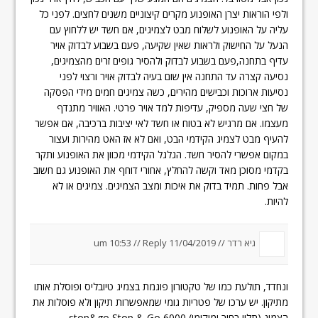
ולפי הוראות יצרן האופנוע מקרים קיצוניים משנים לחצים. לפני כל
עליה על האופנוע לשלוח מבט לצמיגים, אם חשד יש ללחוץ עם
הנעל על החישוק ולראות שאין שקיעה, פעם בשבוע לבדוק אויר
עדיף בתחנה,פעם בשבוע לבדוק ולהסיר גופים זרים מהצמיגים,
נסיעה קצרה עד התחנה אין שום בעיה לבדוק אויר ורצוי לפני
נסיעות ארוכות וכבישים מהירים, כשה צמיגים חמים מידי הפסקה
של חצי שעה מספיק, עדיפות למד אויר פרטי. האוויר מתנדף
מעצמו. אם מרגיש לא בטוח או חשד לאי יציבות ברכיבה, אם אפשר
להעיף מבט לצמיג הקידמי הבט, ואם לא אז האט מהירות ועצור
במקום אפשרי להסיר חשד. הגלגל הקידמי מכוון את האופנוע ותקר
בקדמי מסוכן מאד וקשה להחלץ, אחורי דוחף את האופנוע גם חשוב
אבל פחות. תמיד בדוק את איכות ומצב הצמיגים. צמיגים או לא
להיות.
גיא רדר //
11/04/2019 um 10:53
Reply
//
ונחדד, תולעת כמו של טקטורון פוגמת בצמיג טיובליס ופוסלת אותו
מתיקון. יש ערכו של פטריות גומי שמאפשרות תיקון ולא פוסלות את
הצמיג (תלוי בחור ומיקומו) stop&go Stop & Go 6000