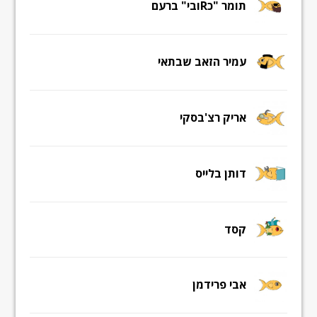
תומר "כRובי" ברעם
עמיר הזאב שבתאי
אריק רצ'בסקי
דותן בלייס
קסד
אבי פרידמן