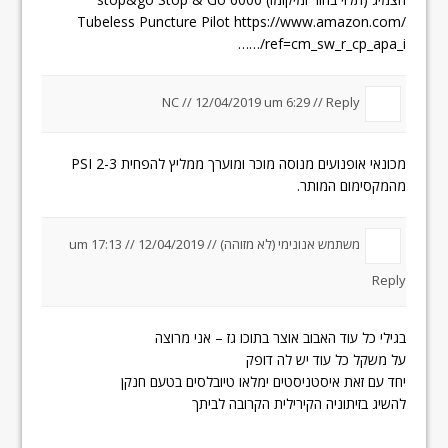
Tubeless Puncture Pilot
https://www.amazon.com/
…/ref=cm_sw_r_cp_apa_i…
NC //
12/04/2019 um 6:29
//
Reply
מכונאי אופנועים מנוסה מוכר ומוערך ממליץ להפחית 2-3 PSI
מהמקסימום המותר.
משתמש אנונימי (לא מזוהה) //
12/04/2019 um 17:13
//
Reply
בגילי כל עוד האבוב אוצר בתוכו גז – אני מרוצה
על משקל כל עוד יש לה דופק
יחד עם זאת איסטניסטים ימלאו טיובלסים בטעם חנקן
להשיג בזיתוניה הקירילית הקרובה לביתך