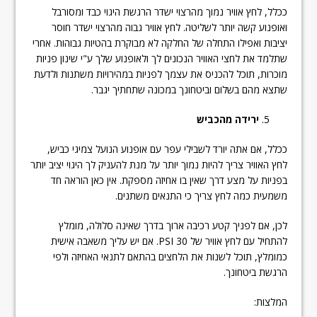
ככלל, לחץ אוויר נמוך מהרצוי ישדר הרגשת היגוי כבד ומסורבל
ואופנוע קשה יותר לשליטה. לחץ אוויר גבוה מהרצוי ישדר חוסר
יציבות ואפילו התחלה של החלקה לא מבוקרת בהטיות גבוהות. אחרי
שתלמד את לחצי האוויר הנכונים לך ולאופנוע שלך ע"י שינון פניות
מוכרות, תוכל להכניס את עצמך לפניות במהירויות משתנות ולדעת
שתצא מהם בשלום וביטחונך במכונה שתחתיך יגבר.
ירידה מהכביש
ככלל, אם אתה יורד לשבילי עפר עם אופנוע הנועל צמיגי כביש,
לחץ האוויר צריך להיות נמוך יותר על מנת להעניק לך היגוי יציב יותר
בפניות על מצע דרך שאין בו אחיזה מספקת. אין כאן הוראה חד
משמעית כמה לחץ צריך כי התנאים משתנים.
לכן, אם לפניך קטע רכיבה ארוך בדרך שאינה סלולה, מומלץ
להתחיל עם לחץ אוויר של 30 PSI. אם יש עליך משאבה אישית
כמומלץ, תוכל לשנות את הלחצים בהתאם לתנאי האחיזה ולפי
הרגשת ביטחונך.
המלצות: