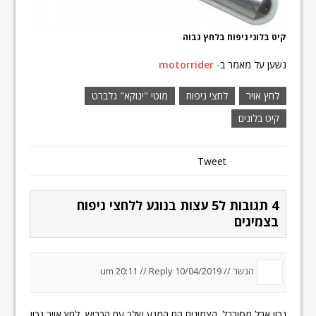
קיט בלוני ניפוח בלחץ גבוה
נשען על מאמר ב-
motorrider
לחץ אויר
לחצי ניפוח
מוטי "ינוקא" גלברט
קיט בלונים
Tweet
4 תגובות ל5 עצות בנוגע ללחצי ניפוח
בצמיגים
הנשר //
10/04/2019 um 20:11
Reply
//
נכון אבל מסורבל. הצמיגים הם המגע שלך עם הכביש, לחץ אויר נכון