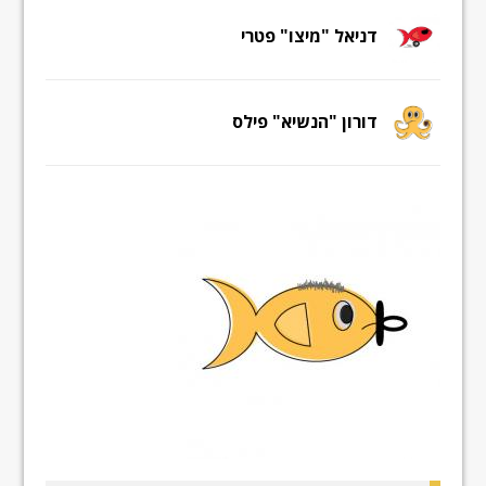
דניאל "מיצו" פטרי
דורון "הנשיא" פילס