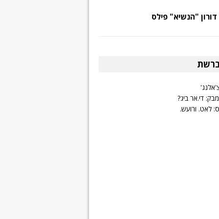
דורון "הנשיא" פילס
ברשת
'אלנג'
בק: די.אר ביג?
: לאט. ורועש.