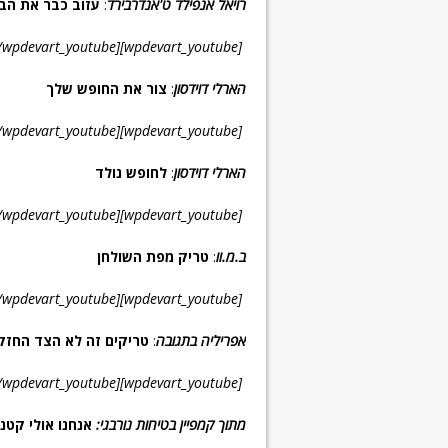
רויאל אנפילד ט'אנדרבירד
:
עזוב כבר את הבי
[wpdevart_youtube]MZxjndxyAMU[/wpdevart_youtube]
הארלי דוידסון
:
צור את החופש שלך
[wpdevart_youtube]H1TedN_hyWI[/wpdevart_youtube]
הארלי דוידסון
:
לחופש נולד
[wpdevart_youtube]Om41NoYTVnk[/wpdevart_youtube]
ב.מ.וו
:
טריק מפת השולחן
[wpdevart_youtube]vfnt8Sdj7cs[/wpdevart_youtube]
אפריליה בתגובה
:
טריקים זה לא הצד החזק
[wpdevart_youtube]4Uzc8wrKCrQ[/wpdevart_youtube]
מתוך קמפיין בטיחות נורבגי:
אנחנו אולי קטנ