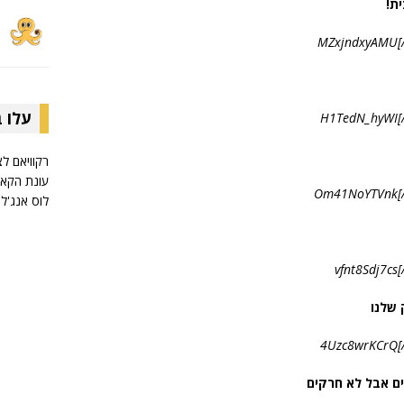
ת!
עלו 
רקוויאם לצ
עונת הקאמ
לוס אנג'לס
 שלנו
ים אבל לא חרקים