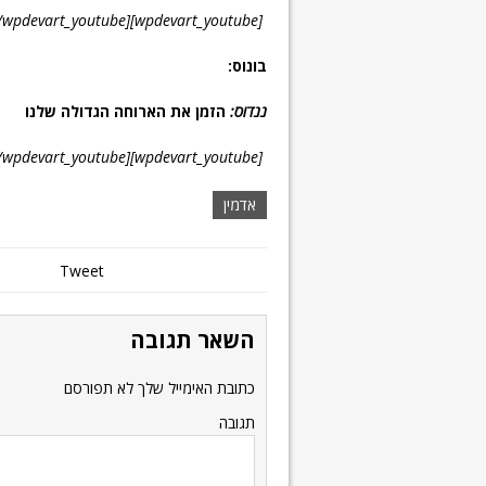
[wpdevart_youtube]QD1q4Sbf3CA[/wpdevart_youtube]
בונוס:
ננדוס:
הזמן את הארוחה הגדולה שלנו
[wpdevart_youtube]nCCDKQgd41c[/wpdevart_youtube]
אדמין
Tweet
השאר תגובה
כתובת האימייל שלך לא תפורסם
תגובה