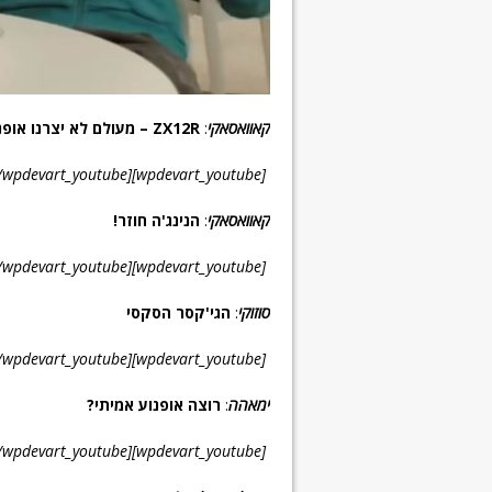
קאוואסאקי
:
ZX12R – מעולם לא יצרנו אופנוע מהיר יותר
[wpdevart_youtube]MmjFB98sXlQ[/wpdevart_youtube]
קאוואסאקי
:
הנינג'ה חוזר!
[wpdevart_youtube]p2lO6gTDlAg[/wpdevart_youtube]
סוזוקי
:
הגי'קסר הסקסי
[wpdevart_youtube]z6kmpmUZAtc[/wpdevart_youtube]
ימאהה
:
רוצה אופנוע אמיתי?
[wpdevart_youtube]Jf2orG62TKk[/wpdevart_youtube]