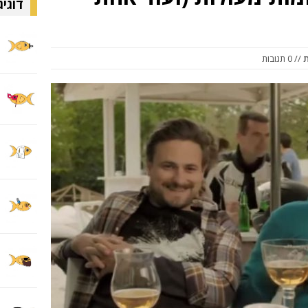
דוגיג
// 0 תגובות