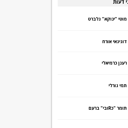
י דעות
מוטי "ינוקא" גלברט
דוגיגאי אורח
רענן כרמיאלי
תמי גורלי
תומר "כRובי" ברעם