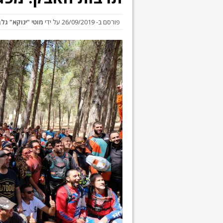
פורסם ב-
26/09/2019
על ידי
מוטי "ינוקא" גל