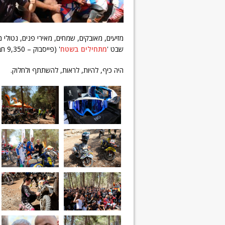
מזיעים, מאובקים, שמחים, מאירי פנים, נטול
שבט '
מתחילים בשטח
' (פייסבוק – 9,350 חברים) שנערך ביום שישי 27.9.19 בתל חדיד.
היה כיף, להיות, לראות, להשתתף ולחלוק.