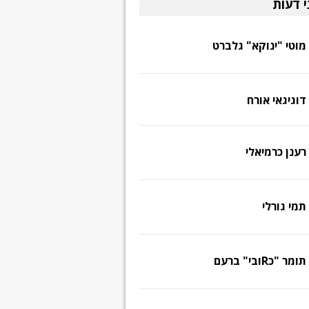
י דעות
מוטי "ינוקא" גלברט
דוגיגאי אורח
רענן כרמיאלי
תמי גורלי
תומר "כRובי" ברעם