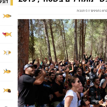
דוגיג
ברט
ב
הגיגים
// 0 תגובות