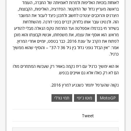
לאוחזת בזכויות האליפות ולמרות לאומיותה של החברה, העומד
בראשה מעריץ גדול של הדוקטור. הפדרציה, האליפות, הקבוצות,
היצרנים והרוכבים יצטרכו לחשוב ולתכנן כיצד לעבור את המשבר
הזה. ולנטינו עובר אותו בלזרוק דברים בפני דורנה. מהשתלחות
בשידור חי בכרמלו אספלטה ועד החרמת טקס הגאלה מבלי להודיע
מראש. הוא אוסף את עצמו, את משפחתו, אנשיו וקבוצתו והוא מוכן
לפתוח את הקרב על עונת 2016. כבר בטסט, יומיים אחרי המרוץ.
אמר: "אין הבדל גופני גדול בין גיל 36 ל-37" – והוסיף שהוא ממשיך
כרגיל.
אז הוא ימשיך כרגיל עם ריח נקמה באוויר רק שעכשיו המתחרים מולו
הם לא רק כאלו אלא גם אוייבים בנפש.
נקווה שהערפל יתפזר כשנגיע למרץ 2016.
MotoGP
מוטו ג'יפי
תמי גורלי
Tweet