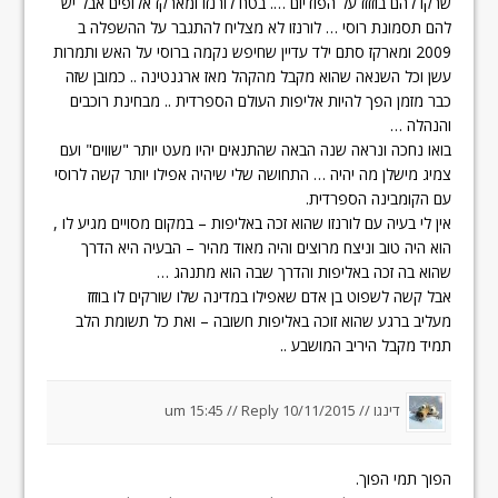
שרקו להם בוזזזז על הפודיום …. בטח לורנזו ומארקז אלופים אבל יש
להם תסמונת רוסי … לורנזו לא מצליח להתגבר על ההשפלה ב
2009 ומארקז סתם ילד עדיין שחיפש נקמה ברוסי על האש ותמרות
עשן וכל השנאה שהוא מקבל מהקהל מאז ארגנטינה .. כמובן שזה
כבר מזמן הפך להיות אליפות העולם הספרדית .. מבחינת רוכבים
והנהלה …
בואו נחכה ונראה שנה הבאה שהתנאים יהיו מעט יותר "שווים" ועם
צמיג מישלן מה יהיה … התחושה שלי שיהיה אפילו יותר קשה לרוסי
עם הקומבינה הספרדית.
אין לי בעיה עם לורנזו שהוא זכה באליפות – במקום מסויים מגיע לו ,
הוא היה טוב וניצח מרוצים והיה מאוד מהיר – הבעיה היא הדרך
שהוא בה זכה באליפות והדרך שבה הוא מתנהג …
אבל קשה לשפוט בן אדם שאפילו במדינה שלו שורקים לו בוזזז
מעליב ברגע שהוא זוכה באליפות חשובה – ואת כל תשומת הלב
תמיד מקבל היריב המושבע ..
דינגו
//
10/11/2015 um 15:45
Reply
//
הפוך תמי הפוך.