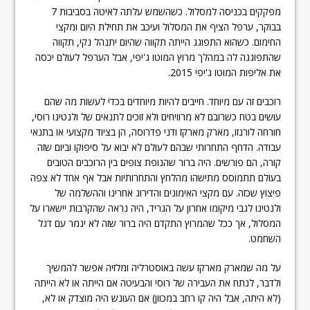
מפקקים בכניסה למסלול. כשהשמש עלתה לאיטה בסביבות 7
בבוקר, ערפל הציף את המסלול ועיכב את תחילת היום ומקצי
החימום. כשהוא התפוגג הייתה תקווה שהיום יתנהל נקי, תקווה
שהתפוגגה לה במהלך מרוץ המוטו ג'יפי, אבל הערפל לעולם יכסה
את אליפות המוטו ג'יפי 2015.
רוכבים זה עם מיוחד. חייבים להיות מיוחדים בכדי לעשות מה שהם
עושים בטח כשרובם לא מרוויחים ולא זוכים לתנאים של ולנטינו רוסי,
חורחה לורנזו, מארק מארקז ודני פדרוסה, הן בציוד מקצועי או בתנאי
עבודה. הדחף התחרותי שבהם לעולם לא יבוא על סיפוקו וביום שזה
קורה, הם פורשים. היה ברור שהנופת צופים בין הרוכבים הטובים
בעולם תתמוסס מתישהו מהלחץ והתחרותיות אבל אף אחד לא צפה
פיצוץ שכזה. עם מקצי האימונים והדירוג אחרינו וההשלמה של
ולנטינו לגבי מיקומו אחרון על הגריד, היה נראה שהקרבות יישארו על
המסלול, אך ככל שהמרוץ התקדם היה ברור שזה לא יגמר עם דגל
השחמט.
על מה שמארק מארקז עשה באוסטרליה ומלזיה אפשר להמשיך
ולדבר, לנתח את העבירה של רוסי והבעיטה אם הייתה או לא הייתה
(לא היתה, אבל היה קו רחב במכוון) אם העונש היה מוצדק או לא,