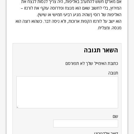
אם מארקז חשש להתערב באליפות, היה צריך לנסות לנצח את
המירוץ, בלי לחשוב שאם הוא מנצח ופדרוסה עוקף את לורנזו –
האליפות של רוסי (שהיה מגיע רביעי חמישי או שישי).
הוא ישב על לורנזו הקפות ארוכות, ולא ניסה דבר. כשהוא רוצה הוא
מנסה. ומצליח.
השאר תגובה
כתובת האימייל שלך לא תפורסם
תגובה
שם
דואר אלקטרוני