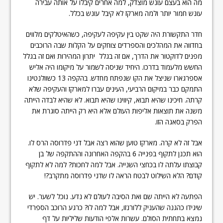
מה הוא בעצם עונש מוצדק, למה אחרים קיבלו על אותה עבירה
עונש חמור יותר ולמה מארקז לא קיבל עונש בכלל.
חדר התקשורת היה שקט בין עקיפה לעקיפה, כשהאיטלקים מלווים
בחדווה את המהלכים והספרדים צוחקים על הקלות שבה הרוכבים
מפנים לדוקטור את הדרך, אם זה בגלל יתרון המהירות ואם זה בגלל
החשש מלעמוד בדרכו. היחיד שניסה לשמור על מיקומו היה אליש
אספרגארו שניצל את הקו שנפתח מחדש. בהקפה 13 כשוולנטינו
התמקם כבר במיקום הרביעי, העינים עברו למארקז והעקיפה שלא
קרתה. חיכינו שהיא תבוא, קיווינו שהיא תבוא. לא שהיא לבדה הייתה
משנה את תוצאות אליפות העולם אלא היא רק הייתה סוגרת את
הפרק בסאגה הזו.
אבל זה לא קרה. מארקז טוען שהוא רצה אבל דני פדרוסה הרס לו.
הוא תכנן לתקוף בפנייה 6 בהקפה האחרונה וההתקפה של בן
קבוצתו עלתה לו בכחצי השנייה. אבל למה לחכות? למה לא לתקוף
קודם? הלא השילוט לבטח הראה לו שדני פדרוסה מתקרב?!
הפתעה לא הייתה שם ואת הסיבה לעולם לא נדע. נוכל לשער. יש
שיגידו כהגנה שהעניק ללורנזו, אבל למה לו? כרגע הרוכב הספרדי
נמצא בתחתית הסולם. עשרות אלפי הודעות שליליות על דף