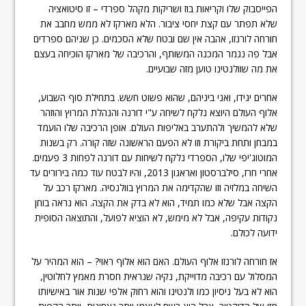
הפייסבוק שלו וקריאות בוז ושריקות מקהל ספרדי – זו סיטואציה
שלא תפתר עם קצת יחסי ציבור. הלא מארקז לא ממש מחבב את
חורחה לורנזו, אהבה אין שם ובטח שלא הסכמים. כן שניהם ספרדים
אבל פה נגמר המכנה המשותף, והרכיבה של מארקז הוכיחה בעצם
את מה שוולנטינו טוען מזה שבועיים.
אחרים יגידו, ואני ביניהם, שהוא פשוט חשש. בתחילת סוף השבוע,
אלוף העולם היוצא נלקח לשיחה ע"י דורנה והנהלת המרוץ והוזהר
שלא להמשיך ולהתערב באליפות העולם. אופן הרכיבה שלו הועמד
במבחן ותחת ביקורת וזו לא הפעם הראשונה שזה קורה. רק בשנות
המוטוג'יפי שלו, הספרדי נלקח לשיחות עם דורנה לפחות 3 פעמים.
אחרי חרז, סילברסטון ואראגון 2013, והיו לבטח עוד כמה בירורים עד
השיחה במלזיה וזו שהקדימה את המרוץ בוולנסיה. מארקז רכב על
הקצה אבל שלא כמו תמיד, הוא לא בדק את הקצה. הוא נראה בוחן
נקודות עקיפה, אבל לא מימש, לא הוציא לפועל, והתוצאה הסופית
ידועה לכולם.
אז חורחה לורנזו אלוף העולם. האם הוא אלוף ראוי? – הוא המהיר על
המסלול עם רכיבה מדוייקת, נקיה שנראית חסרת מאמץ לחלוטין,
הוא לא בעל ניסיון כמו ולנטינו והוא רחוק אלפי שנות אור באישיותו