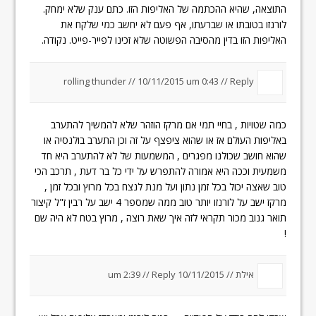
התוצאה, שהיא ההכתמה של האליפות הזו. כתם ענק שלא ימחק.
לורנזו בטובתו או שברעתו, אף פעם לא יחשב כמי שלקח את
האליפות הזו בדין מהסיבה הפשוטה שלא זכינו לפייר-פייט. נקודה.
rolling thunder //
10/11/2015 um 0:43
//
Reply
כמה שטויות , בחיי תמי אם מרקז הוזהר שלא להמשיך להתערב
באליפות העולם אז או שהוא ציפצף על זה וכן התערב בולנסיה או
שהוא חושב שכולנו מפגרים , המשמעות של לא להתערב היא חד
משמעית וככה היא אמורה להתפרש על ידי כל בר דעת , תרכב הכי
טוב שאצה יכול בכל זמן נתון ועל מנת לנצח בכל מרוץ ובכל זמן ,
מרקז ישב על לורנזו יותר טוב ממה שמספר 4 ישב על רבין ז"ל קיצור
תואר גנוב מכור תקראי לזה איך שאת רוצה , מרוץ בטח לא היה שם
!
אילת //
10/11/2015 um 2:39
Reply
//