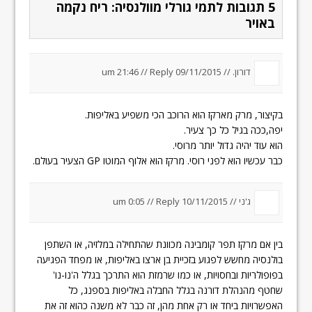
5 תגובות לתמי גורלי מוולנסיה: ריח נקמה
באויר
דורון.
//
09/11/2015 um 21:46
Reply
//
בקיצור, מרק מארקז הוא הרוכב הכי משפיע באליפות.
יפה,ככה בגיל כל כך צעיר.
הוא עוד יהיה גדול יותר מרוסי.
כבר עכשיו הוא לפני רוסי. מרקז הוא אלוף המוטו GP הצעיר בעולם.
ג'ני //
10/11/2015 um 0:05
Reply
//
בין אם מרקז תפר קומבינה מכוונת שהתחילה במלזיה, או השתפן
בולנסיה מחשש לפגוע בזכיית בן ארצו באליפות, או מפחד הפגיעה
בפופולריות ובחסויות, או כמו שרמזת הוא התרכך בגלל ה'נו-נו'
שחטף מהנהלת דורנה בגלל החבלה באליפות בספנג, כל
האפשרויות ביחד או רק אחת מהן, זה כבר לא משנה כהוא זה את