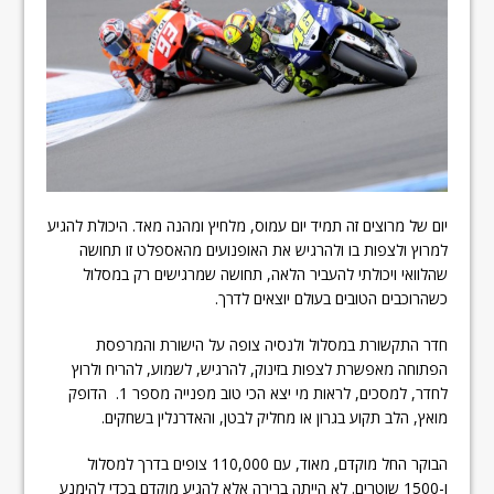
יום של מרוצים זה תמיד יום עמוס, מלחיץ ומהנה מאד. היכולת להגיע
למרוץ ולצפות בו ולהרגיש את האופנועים מהאספלט זו תחושה
שהלוואי ויכולתי להעביר הלאה, תחושה שמרגישים רק במסלול
כשהרוכבים הטובים בעולם יוצאים לדרך.
חדר התקשורת במסלול ולנסיה צופה על הישורת והמרפסת
הפתוחה מאפשרת לצפות בזינוק, להרגיש, לשמוע, להריח ולרוץ
לחדר, למסכים, לראות מי יצא הכי טוב מפנייה מספר 1. הדופק
מואץ, הלב תקוע בגרון או מחליק לבטן, והאדרנלין בשחקים.
הבוקר החל מוקדם, מאוד, עם 110,000 צופים בדרך למסלול
ו-1500 שוטרים. לא הייתה ברירה אלא להגיע מוקדם בכדי להימנע