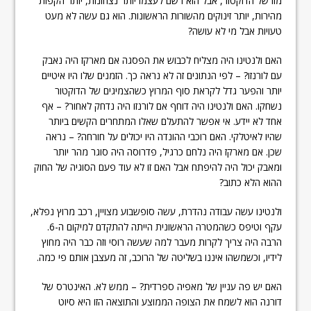
מזו של הדוקטור, אבל הוא רשם לעצמו יותר נצחונות, יותר הקפות
מהירות, יותר זינוקים מהשורות הראשונות. הוא גם עשה לא מעט
טעויות אבל מי לא עושה?
האם ולנטינו היה מצליח לכבוש את הפסגה אם מארקז היה נאבק
עם לורנזו? – לפי הנתונים זה לא נראה כך. הזמנים שלו היו איטיים
יותר והפער גדל לקראת סוף המרוץ כשהצמיגים של הדוקטור
נשחקו. האם ולנטינו היה דוחף אם לורנזו היה נדחק לאחור? – אף
אחד לא יידע. אי אפשר להתעלם שאלו המתחרים הקשים ביותר
שהיו לאיטלקי. האם רוכבי ההונדה היו יכולים על חורחה? – נראה
שכן. אם מארקז היה נלחם כרגיל, פדרוסה היה סוגר מהר יותר
ומאבק יכול היה להיפתח אבל האם זו לא עוד פעם הסוגיה של החוק
ההוא הלא כתוב?
ולנטינו עשה עבודה נהדרת, עשה סופשבוע מצויין, רכב מרוץ נפלא,
עקף וטיפס כשהמטרה הראשונית הייתה להתקדם למיקום ה-6.
הרבה היה צריך לקרות מעבר למה שעשה רוסי וזה כבר היה מחוץ
לידיו, וכשמשהו איננו בשליטה של הרוכב, זה מעצבן אותם פי כמה.
האם יש פה עניין של מאפיה ספרדית? – ממש לא. האינטרס של
דורנה הוא לשמח את הצופה הממוצע והתוצאה הזו היא סיוט