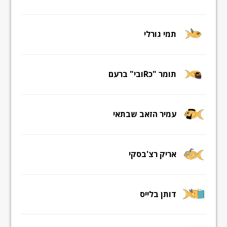
תמי גורלי
תומר "כRובי" ברעם
עמיר הזאב שבתאי
אריק רצ'בסקי
דותן בלייס