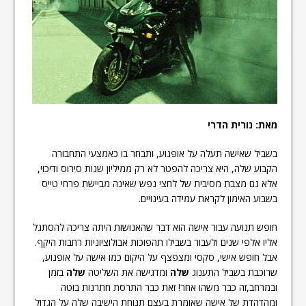
מאת: נורית הדרי
בשביל שאישה תעלה על אופנוע, ותבחר בו כאמצעי התחבורה
הקבוע שלה, היא צריכה להפטר לא רק ממיליון שנות סירוס ודיכוי,
אלא גם מצבת מסיבית של לחצי נפש שאינה מביישת פרחי טייס
בשבוע האימון לקראת עמידה בעינויים.
חופש תנועה עבור אישה הוא דבר שהאנושות היתה צריכה להסתגל
אליו אלפי שנים ולעבור בשבילו תהפוכות אבולוציוניות רחבות היקף.
אבל חופש אישי, סקסי ומצפצף על היקום כמו אישה על אופנוע,
שרוכבת בשביל התענוג
שלה
ומדגישה את השליטה
שלה
בזמן
ובמרחב,זה כבר משהו אחר! זאת כבר התרסת חתרנות בוטה
ומהדהדת של אישה שאומרת בעצם תנוחת הישיבה שלה על הגדול