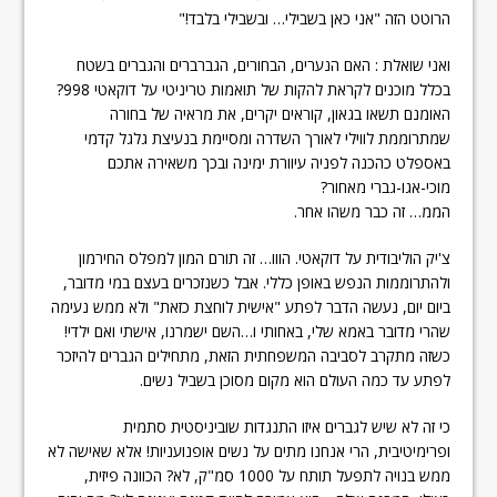
הרוטט הזה "אני כאן בשבילי… ובשבילי בלבד!"
ואני שואלת : האם הנערים, הבחורים, הגברברים והגברים בשטח
בכלל מוכנים לקראת להקות של תואמות טריניטי על דוקאטי 998?
האומנם תשאו בגאון, קוראים יקרים, את מראיה של בחורה
שמתרוממת לווילי לאורך השדרה ומסיימת בנעיצת גלגל קדמי
באספלט כהכנה לפניה עיוורת ימינה ובכך משאירה אתכם
מוכי-אגו-גברי מאחור?
הממ… זה כבר משהו אחר.
צ'יק הוליבודית על דוקאטי. הווו… זה תורם המון למפלס החירמון
ולהתרוממות הנפש באופן כללי. אבל כשנזכרים בעצם במי מדובר,
ביום יום, נעשה הדבר לפתע "אישית לוחצת כזאת" ולא ממש נעימה
שהרי מדובר באמא שלי, באחותי ו…השם ישמרנו, אישתי ואם ילדי!
כשזה מתקרב לסביבה המשפחתית הזאת, מתחילים הגברים להיזכר
לפתע עד כמה העולם הוא מקום מסוכן בשביל נשים.
כי זה לא שיש לגברים איזו התנגדות שוביניסטית סתמית
ופרימיטיבית, הרי אנחנו מתים על נשים אופנועניות! אלא שאישה לא
ממש בנויה לתפעל תותח על 1000 סמ"ק, לא? הכוונה פיזית,