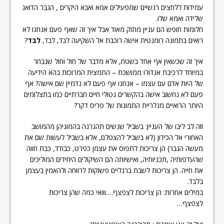
עמידות ללחצים רגשיים שמפעילים אמא ואבא היקרים , הגבר הדואג
שלידה ואמא שלו.
חלומות חופש הם עניין מתוק מאוד אבל איך זה שאף פעם אנחנו לא
רואים בתמונה רומנטית אישה רוכבת אל השקיעה לבד, לבד,
לבד
?
איך זה שכשאין אף אחד בשטח, אלא מדבר של חול וחול שנבחר
במיוחד לרכיבת אנדורו ממושכת – התמצית המרוכזת בהא הידיעה
של היות אדם עם עצמו – אנחנו אף פעם לא נדמיין שם אישה? אף
פעם לא נחשוב אישה בהקשרים נטולי חיים חברתיים כמו בתצלומים
היותר הרואיים מגלריית התמונות של פריס דקר?
וזה לב ליבו של העניין: בשביל שנשים תהגרנה בהמוניהן מהמושב
האחורי אל הכידון (לא בשביל להצטלם, אלא בשביל לעשות שם את
מעשה הגבר) הן צריכות לתפוס את עצמן כפרט, כבודד, כבת חווה
שהעדפותיה ,תכניותיה, ואישיותה הם השיקולים היחידים המוליכים
את חייה. הן צריכות לשבת ברגליים פשוקות לרווחה ולהאמין בעצמן
בלבד.
במילים אחרות: הן צריכות לצפצף….ווואי כמה שהן צריכות
לצפצף…