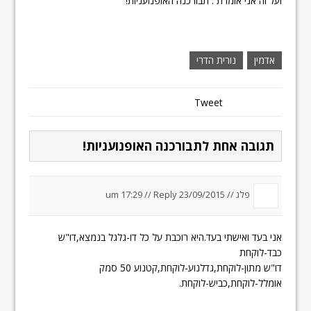
ועל זה אני אומרת : תבורכנה האופנועניות!
אדמין
נורית הדרי
Tweet
תגובה אחת לתבורכנה האופנועניות!
פלג
//
23/09/2015 um 17:29
Reply
//
אני בעד ואישתי בעד.היא רוכבת על כל דו-גלגל בנמצא,דו"ש
כבד-לוקחת
דו"ש מתון-לוקחת,גדלנוע-לוקחת,קטנוע 50 סמק
אומלל-לוקחת,כביש-לוקחת.