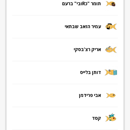
תומר "כRובי" ברעם
עמיר הזאב שבתאי
אריק רצ'בסקי
דותן בלייס
אבי פרידמן
קסד