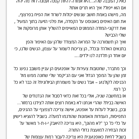
כאילו, המבנה שלה….היא אמורה להיות קטנה וענוגה לא? מה יהיה
אם הוא ייפול? איך היא תרים אותו?
מה, מישהו באמת חושב שנשים יכולות לשרוד את הפיח בפרצוף,
את חום האימים באוגוסט על הקסדה, את פלגי הזיעה בתוך המעיל ,
ואת דרקוני-המזדה הממוזגים המאיימים להשליך אותן מרוסקות אל
שולי הכביש?
ואיך הן תשמורנה על המראה המצודד שלהן עם האיפור והפן
בתנאים האלה? ובכלל, הן צריכות לשמור על עצמן, הנשים שלנו, כי
יום אחד הן תלדנה לנו ילדים…..
וכך מתברר, שחטובות צעירות על אופנועים הן עניין משובב נפש: כל
זמן שהן על המסך הגדול ואני עם הג'יקסר שלי שחונה ממש מול
הכניסה לקולנוע – אבל נשים על משמרתן הביולוגית? זה כבר לא כל
כך רצוי.
אז במחשבה שניה, אולי בכל זאת כדאי לסבול את הנדנודים של
האישה בבית? שהרי אנחנו לא באמת רוצים אותה לצידנו ברמזור…
ובכן, בשביל לעלות על אופנוע, אישה צריכה לצפצף על ההגיגים,
התפיסות, העמדות והאמונות שהודגמו למעלה. בשביל להוציא רישיון
על כלי כל כך "לא מהוגן", היא צריכה להיאבק י-ו-ת-ר מאשר על
זכות הבחירה למועצת גדולי התורה.
בשביל לחיות כאופנוענית היא צריכה לעבור רמות עצומות של