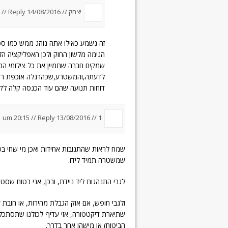
יצחק //
14/08/2016 um 7:37
Reply
//
זה נשמע כאילו אתה נוהג ממש כמו ספ
הנימה מלשון החוק ולכן האפליקציה הזו
שמקים חברה שתמיין את כל צילומי המ
לדעתה,והמשטרע,שכהרגלה אוכפת רק
דוחות תנועה שהם עוד הכנסה קלה לק
//
Reply
13/08/2016 um 20:15
//
1
שמח לראות שהתגובות אחידות ואכן מי שחי ב
שמשטרה תמיד לידו.
לגבי התנהגות ליד ניידת, ובכן, אני בטוח שסט
ולגבי חופש, אם אוק הגבלת מהירות, או חובת
שתיארת דיקטטורה, אזי עדיף לכולנו שתסתכל
הביטוח) או מישהו אחר בדרך.