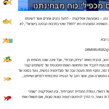
 נהג – באמצעות אפליקציה – לתעד נהגים אחרים אשר לשיטתו
. השאיפה המוצהרת היא "לחולל שינוי בתרבות הנהיגה בישראל", לא
, ונהנית מאיזה "צידוק חברתי", אבל אינה שונה מהותית מן
יום נועדו להגביר את התחושה האומניפוטנטית של 'משתמש קצה'
 הזה, החבוי תחת מעטה עבה של סובלימציה נפשית, נועד בסופו של
 הסטארט-אפ), אשר רוכב על הנטייה התרבותית לסדיזם ושיימינג,
של רפאלי, נטולת התכלית 'החברתית', ובין האפליקציה "שומרי
זה נאמר, כי הדרך לגיהינום רצופה כוונות טובות, ואם תשאלו אותי