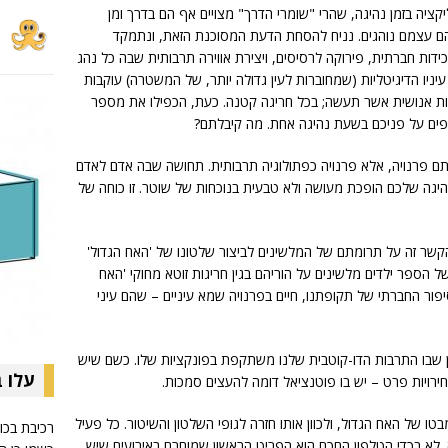
ציה בזמן נהיגה, שהרי "שומרי הדרך" מצויים אף הם בדרך ומן
 עצמם נוהגים. נניח להסחת הדעת המסוכנת הזאת, ונתמקד
ידות חברתית, פירוקה לרסיסים, ויצירת אווירה תרבותית שבה כל נהג
יו הדיגיטליות (שמחוברות לעין גדולה יותר, של המשטרה) עוקבות
ות אנושית אשר תעשה; בכל חריגה קטנה. כעת, הכפילו את מספר
פים על פניכם בשעת נהיגה אחת. מה קיבלתם?
סתם פרנויה, אלא פרנויה כפתולוגיה תרבותית. תחושה שבה אדם לאדם
היגה שלכם הופכת מעושה ולא טבעית בנוכחות של שוטר. זו כוחה של
קשר זה על תרומתם של המלשינים לביצור שלטונו של 'האח הגדול'
לים של הספר ילדים מלשינים על הוריהם בגין חריגות זוטא מחוקי 'האח
יפור החברתי של תקופתנו, חיים בפרנויה שמא עיניים – שהם עיני
 שבו התרבות הדו-קוטבית שלנו משתקפת בפונקציות שלו. כשם שיש
עלו 
חירויות פרט – יש בו פוטנציאל דומה להעצים סמכות.
של האח הגדול, ולכוון אותו חזרה לגופי השלטון והשיטור. כל פעיל
רכיבת בכור
 לא בכדי הטלפון החכם הוא הפריט הראשון שמוחרם באירועים שיש