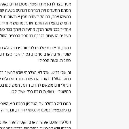
אניח בצד לרגע את העיסוק מסכן החיים באפליק
הסתם מתעדים את חבריהם הנהגים בשעה שהם
במשהו אחר, החומק לעתים מבין אצבעותינו: לכ
החמוש במצלמה מתעד אותך; מחפש אחרייך; עינ
אחרייך בכל אשר תלך; מתעדות אותך בכל טע
העיניים הנעוצות בגבכם במספר הרכבים החול
כמובן, תנאים מושלמים לפיתוח פרנויה. ולא 
שוטר, אדם לאדם סמכות. נסו להיזכר כיצד הנ
סמכות.
וכעת הכפילו.
זה אולי נדוש, אבל לא הצלחתי שלא לחשוב בה
בספר 1984. באחד הרגעים היותר מטלט
הגדול' והם מוצאים להורג. היתר, ממש כמו בס
המשטר – נעוצות בגבם בכל אשר ילכו.
הטרגדיה הגדולה של הטלפון החכם היא האופן
בו פוטנציאל כמעט אינסופי לחירות, ובתוך זה 
הטלפון החכם אפשר לאדם הקטן להפוך את מבטו 
חברתי יודע להצטייד במצלמות בדרכו להפגנה.