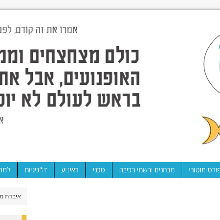
ורט מוטורי
מבחנים ורשמי רכיבה
טכני
ראינוע
דו"גיגיות
למה 