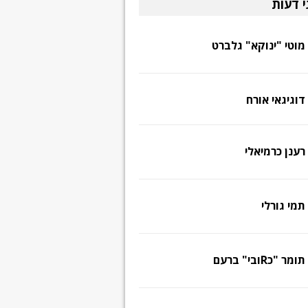
י דעות
מוטי "ינוקא" גלברט
דוגיגאי אורח
רענן כרמיאלי
תמי גורלי
תומר "כRובי" ברעם