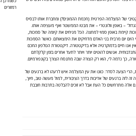
כשמו כן ה
רמזורים
טיבי של המצלמה הפרטית (חכמת ההמונים?) ומחברת אותו לבסיס
דול' – באופן וולונטרי – את מבטו הממשטר ואף מעצימה אותו.
 קיימת באופן סמוי למחצה. הכל מניחים את קיומה של סמכות,
י היום יום מרבית בני האדם מדחיקים את הימצאותם. כאשר הסמכות
, אין אנו חיים בדמוקרטיה אלא בדיקטטורה. דיקטטורת הטלפון החכם
תנדבותית. אנשים להוטים יותר ויותר לתעד אחרים בזמן קלקלתם
ורה, כך נדמה לי, הוא רק הצורה שבה מתנסח הצורך בקונפורמיזם.
, הרי הצעה לסדר: כוונו את עין המצלמה איש לרעהו לא ברגעים של
מה זה לזה ברגעים של אדיבות בדרך הציבורית, למול מעשה טוב, חיוך,
גם אלה מתרחשים כל העת אבל לא זוכים להבלטה בתרבות חובבת