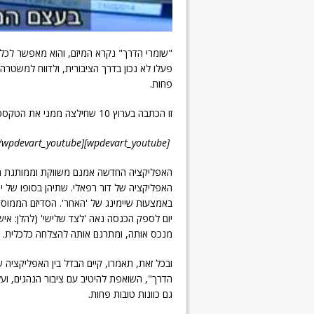
"שומרי הדרך" נקרא המיזם, והוא מאפשר לכל
פעלו לא נכון בדרך הציבורית, ולדווח למשטרה
פחות.
זו הכתבה בערוץ 10 שחילצה ממני את הטקסט הבא.
[wpdevart_youtube]ORM0RURS82s[/wpdevart_youtube]
האפליקציה החדשה אמנם משווקת וממותגת היטב
האפליקציה של דור רפאלי. שתיהן בסופו של 
באמצעות שיימינג של 'האחר'. הסדיזם הממוסד
יום לספק הכנסה נאה 'לצד שלישי' (להלן: איש
מנכס אותה, ומתרגם אותה להצלחה כלכלית.
ובכל זאת, תאמרו, קיים הבדל בין האפליקציה 
הדרך", השואפת להיטיב עם ציבור הנהגים, ועל 
גם כוונות טובות פחות.