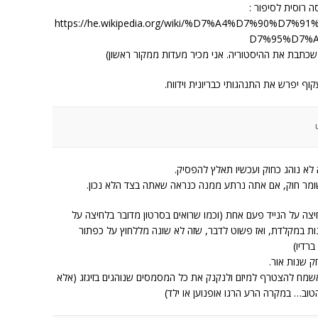
ה רוסית לסיפור :
https://he.wikipedia.org/wiki/%D7%A4%D7%90%D
D7%95%D7%
משכתבת את ההיסטוריה. אני מכיר מעדות ממקור ראשון)
ף יפרש את התנהגותי כבריונית וידווח.
לא נוהג כחוק ועכשיו תאלץ להפסיק.
ומר חוק, אם אתה נרתע ממנה כנראה שאתה בצד הלא נכון.
יצה על הנייד פעם אחת (וכמו שרואים בסרטון מדובר בלחיצה על
ת במקלדת, ואז פשוט לדבר, שזה לא שונה מללחוץ על כפתור
רדיו)
ק שנות אור.
אשמח להצטרף למיזם ולנקנק את כל המסמסים שנוהגים בזיגזג (אלא
וב… במקרה הרע הרגו אופנוען או ילד)