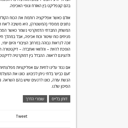
בהם קונפליקט בין האזרח וגופי האכיפה.
אולם כאשר אפליקציה רותמת את הכוח הקולק
נתונים ממסדי (המשטרה), היא משיבה ל'אח הג
המשחק החברתי הדמוקרטי נשמר כאשר הסמכות
מניחים כוח שיטור וכוח אכיפה, אבל במהלך חי
זוכה לנראות גבוהה במרחב הציבורי והיום יומי
הופכת להיות – והלוואי ואתבדה – דיקטטורה ה
ולהציגם לראווה. ההבדל בין דמוקרטיה לדיקטט
אם נגזר עלינו לחיות עם אפליקציות מפלצתיות
'זעם כביש' בלתי ניתן לכיבוש. כוונו את המצל
הגשת עזרה, כוונו לרגעים שיש בהם השראה. 
הסיכון שלנו.
דותן בלייס
שומרי הדרך
Tweet