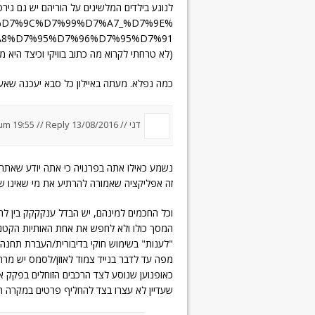
לנוגע בילדים המלשינים על הוריהם יש גם גירס
7%91%D7%9C%D7%99%D7%A7_%D7%9E%
A8%D7%95%D7%96%D7%95%D7%91
(לא טרחתי לקרוא מה כתוב בוויקי וכיצד היא 
כמה נפלא. מעתה באיילון כל סבא יעכנה שאעקו
דני //
13/08/2016 um 19:55
Reply
//
נשמע כאילו אתה בפרנויה כי אתה יודע שאתה 
זה אפליקציה שאמורה להרתיע את מי שאינו ש
וכל החכמים למינהם, יש הבדל ענקקקק בין לח
המסך כולו ולא לחפש את אחת האותיות הקטנו
"לענות" בשימוש חוקי בדיבורית/העברת תחנה ב
מפה עד לדבר בנייד צמוד לאוזן/לסמס יש מרח
כאופנוען שנוסע לצד הרכבים הזוחלים בפקק 
שעדיין לא עצרו בצד להחליף פרטים במקרה הט