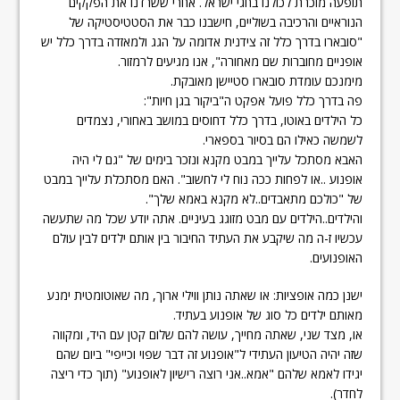
תופעה מוכרת לכולנו בחגי ישראל. אחרי ששרדנו את הפקקים
הנוראיים והרכיבה בשוליים, חישבנו כבר את הסטטיסטיקה של
"סובארו בדרך כלל זה צידנית אדומה על הגג ולמאזדה בדרך כלל יש
אופניים מחוברות שם מאחורה", אנו מגיעים לרמזור.
מימנכם עומדת סובארו סטיישן מאובקת.
פה בדרך כלל פועל אפקט ה"ביקור בגן חיות":
כל הילדים באוטו, בדרך כלל דחוסים במושב באחורי, נצמדים
לשמשה כאילו הם בסיור בספארי.
האבא מסתכל עלייך במבט מקנא ונזכר בימים של "גם לי היה
אופנוע ..או לפחות ככה נוח לי לחשוב". האם מסתכלת עלייך במבט
של "כולכם מתאבדים..לא מקנא באמא שלך".
והילדים..הילדים עם מבט מזוגג בעיניים. אתה יודע שכל מה שתעשה
עכשיו ז-ה מה שיקבע את העתיד החיבור בין אותם ילדים לבין עולם
האופנועים.
ישנן כמה אופציות: או שאתה נותן ווילי ארוך, מה שאוטומטית ימנע
מאותם ילדים כל סוג של אופנוע בעתיד.
או, מצד שני, שאתה מחייך, עושה להם שלום קטן עם היד, ומקווה
שזה יהיה הטיעון העתידי ל"אופנוע זה דבר שפוי וכייפי" ביום שהם
יגידו לאמא שלהם "אמא..אני רוצה רישיון לאופנוע" (תוך כדי ריצה
לחדר).