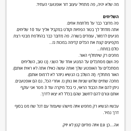
מה שלא יהיה, פה מתחיל עיצוב דור אופנועני העתיד.
השליחים
פה מדובר כבר על מלחמת אחים.
אתה מזדחל לך בטור הפחיות וקולט במקביל אליך עוד 10 שליחים.
מגיעים לרמזור, עומדים בשורה. פה מדובר כבר בהחלפת מבטי רצח.
מקפיצים קצת את הכלים קדימה במכות גז…
כולם במתח…
מחכים רק שיתחלף האור.
פה ושם מסתכלים על המנוע אחד של השני. (נו טוב, השליחים
מסתכלים על האופנוע שלך ואתה עושה כאילו אתה לא ראית אותם).
האור מתחלף. (זה השלב בו הנשיא ניזהר לא לרמוס אותם).
מחכה שתיים שלוש שניות ואז נותן גז. אחרי הכל, גם הם אופנוענים.
ניתן להם את הכבוד הראוי, כי בכל מיקרה עוד 3 מטר אני עוקף
אותם וגורם להם לחשוב שהם בכלל לא יצאו לדרך.
עכשיו הנשיא רק מחפש איזה מישהו שיעמוד עם דגל שח מט בסוף
דרך נמיר.
אה….כן: וגם איזה פודיום קטן לא יזיק.