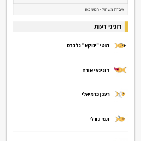
דוגיגי דעות
מוטי "ינוקא" גלברט
דוגיגאי אורח
רענן כרמיאלי
תמי גורלי