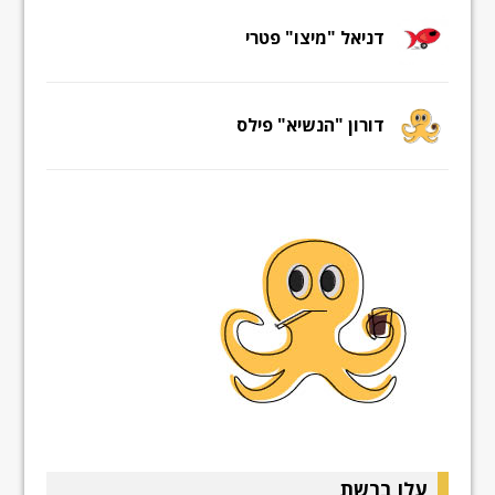
דניאל "מיצו" פטרי
דורון "הנשיא" פילס
עלו ברשת