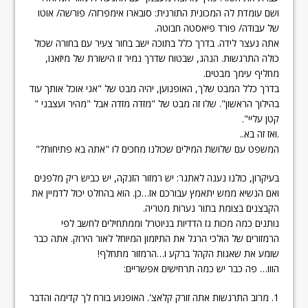
ושם עומדת לה המכונית התורנית: סובארו אימפרזה/ פורשה/ אוטו
של עבודה/ פורד פיאסטה חבוטה.
אתה נעצר לידה. בדרך כלל בתוכה ישב בחור צעיר עם בחורה שכול
כולה התרגשות. הנהג, שבטוח שדרך נמיר זו הישורת של מיזאנו,
מחליף עימך מבטים.
בדרך כלל המבט שלך, האופנוען, יהיה מבט של "אני אוכל אותך עוד
בהילוך הראשון". שלו זה מבט של "מזדה מזדה אבל "מהיר ועצבני "
קטן עליי".
.ואז זה בא..
המשפט עם שלושת המילים שכולנו מחכים לו "אתה בא פתיחות?"
בעיקרון, כולנו נענה לאתגר: יש רמזור הזנקה, יש כביש ריק מלפנים
ואם הנשיא ממש יתאמץ עבורכם אז…כן. הוא בהחלט יכול לדמיין את
הקבצנים בצומת בתור נערות מטריה.
נותנים כמה מכות גז הדדיות בניוטרל וממתחילים לחשב לפי
הרמזורים של הולכי הרגל את התיזמון המיוחל לאור הירוק. אתה כבר
שומע את שאגות הקהל ברקע ו…הרמזור מתחלף!
הווו… פה כבר יש כמה תרחישים אפשריים:
1. מרוב התרגשות אתה זורק קלאצ'. האופנוע בורח לך קדימה והדבר