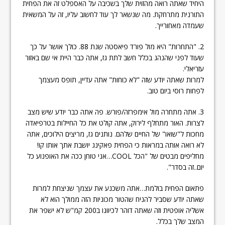
היחיד שאתה רואה מהזוית שלך בשכיבה על האספלט זה את הפחית
התורנית מתרחקת. מה שנשאר לך עוד לחשוב עליו, זה על המשאית
שעמדה מאחורייך.
2. "התחרות" היא מול פורד פיאסטה שנת 88. כולך אושר על כך
שעוד לפני שהנהג בכלל חשב לתת גז, אתה כבר היית אי שם באזור
עזריאלי.
למרות שאתה יודע שזה "לא כוחות" אתה עדיין, תופס מעצמך
לפחות רוסי ביום טוב.
3. אתה מתחרה מול אימפרזה/פורש. פה אתה כבר יודע שיש מצב
לצרות. האור מתחלף לירוק, אתה קולט את כל החיילות בטרפיאדה
מחכות ל"שואו" של החיים שלהם. נותנים גז, מריצים הילוכים, אתה
לא רואה אותה במראות כי הפחית פאקינג יושבת אתך אותו קו!
מחליפים מבטים של "הכל COOL…אני טוחן ככה את האופנוע כל
יום..זה בסדר".
פתאום הפחית בולמת…אתה משכנע את עצמך שניצחת למרות
שאתה יודע שסביר להניח שהטור מכוניות הזה ממולך הוא לא
אשליה אופטית וזה שאתה דוהר לכיוונו ב200 קמ"ש לא ישפר את
המצב שלך בכלל.