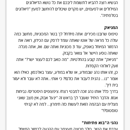
הנשיא רוצה להביא לתשומת ליבכם את כל נושא הדיאלוגים
המילולים או לפעמים, יש מקרים שיכולים להיחשב למעין "דיאלוגים
בטלפתיה".
המניאק
טיפוס שרובנו מכירים. אתה מיזדחל לך בטור המכוניות, מחשב כמה
עולה כל מראה של אוטו שאתה עומד לרסק עם הכידון, רואה את
הרמזור המיוחל באופק, עוד 3 מכוניות ואתה שם. ואז, אתה מגלה
שאתה נוסע היישר אל צוואר בקבוק.
"מניאק" אתה קובע בהחלטיות. "מה כואב לכם לעצור ישר?" אתה
זועק לאלוהי הקסדות.
כן, זהו אותו נהג שבמודע, או שלא במודע, עוצר באלכסון. כאילו הוא
אומר "נו… נהנית לעבור את כולם!? כי אותי…אתה לא עובר ולא יעזור
בית דין".
בדרך כלל אותו נהג זוכה למבטי רצח/ ציפצופים היסטרים/ נביחות
אגזוז. והדבר היחיד שעובר לך בראש זה "ינעל אבוק..אין מצב שאני
מצליח עם הבהמה הזאת לעשות כזה תימרון… למה לא קניתי
טוסטוס?!"
נהגי ה"בוא פתיחות
"
עברת את הטור. כולך מרוצה מעצמך עם ההגעה לרמזור המיוחל.