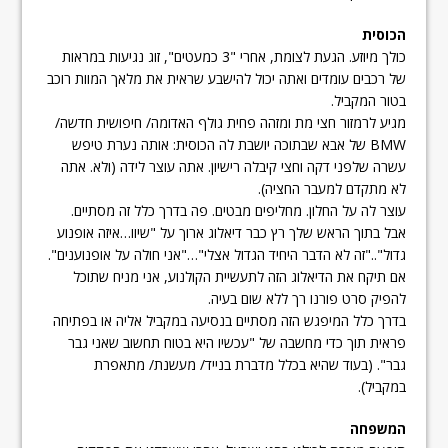
הכוסית
כולך מיוזע. הגעת לצומת, אחרי "3 כמעטים", זוג נגיעות במראות
של רכבים עומדים ואתה יכול להישבע שראית את מלאך המוות רוכב
בטור המקביל.
מגיע לרמזור חצי מת ומזהה פחית גולף האדומה/ חיפושית חדשה/
BMW של אבא שבתוכה יושבת לה הכוסית: אותה נערת טיפש
עשרה שלפני דקה וחצי קיבלה רישיון. אתה עוצר לידה (ולא. אתה
לא מתקדם למעבר החציה).
עוצר לה על החלון. מחליפים מבטים. פה בדרך כלל זה מסתיים.
אבל בתוך הראש שלך רץ כבר דיאלוג ארוך על "שיוו…איזה אופנוע
גדול".."זה לא הדבר היחיד הגדול אצלי"…"אני חולה על אופנוענים".
אם תיקח את הדיאלוג הזה לתעשיית הקולנוע, אני מניח שתוכל
להפיק סרט פורנו רך ללא שום בעיה.
בדרך כלל המיפגש הזה מסתיים בנסיעה במקביל אליה או בפתיחה
פראית תוך כדי מחשבה של "עכשיו היא בטוח תחשוב שאני גבר
גבר". (בעוד שהיא בכלל מדברת בנייד/ מעשנת/ מתאפרת
במקביל).
המשפחה