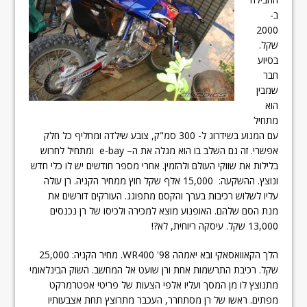
ב-
2000
שקל.
בסיוע
חבר
שמבין
הוא
מתחיל
עם המנוע בשידרוג ל- 300 סמ"ק, צובע שילדה ומחליף כל חלק
אפשרי. זה גם השלב בו הוא מגלה את ה– e-bay ומתחיל לחרוש
בלילות את שווקי העולם ולהזמין. אחרי מספר חודשים יש לו כלי חדש
ונוצץ. ההשקעה: 15,000 אלף שקל חוץ ממחיר הקניה. רן עולה
עליו לשלוש רכיבות בערך והקסם מתפוגג. העורקים דורשים את
מנת הסם שלהם. האופנוע מוצא למכירה ולכיסו של רן נכנסים
13,000 שקל. עיסקה ריוחית, לא?!
הלך הקאוואסאקי ובא יאמהה WR400 '98. מחיר הקניה: 25,000
שקל. רכיבת התרשמות אחת ורן שועט אל המחשב. השוק הבינלאומי
מתנוצץ לו מן המסך ועליו אלפי הצעות של פריטי אפטרמרקט
מפתים. ראשו של רן מסתחרר, העכבר מתרוצץ תחת אצבעותיו