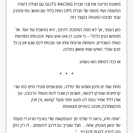
מיומנת מריצה את זבני חברת GUTS RACING עם חבילה לשדה
התעופה ועוד מטוס של חברת UPS נוחת בלוד עם מושב נוח ומפנק
עבור חביבנו המצפה בקוצר רוח.
כאן נעצור, אך לא תמה המסכת. להיפך, היא נמשכת עוד ועוד. אל
תחפשו הגיון כלכלי – כי איננו. רן אינו איש עשיר והכנסתו החודשית
כאחד השכירים. משיחות ארוכות איתו אני מבטיח לכם שגם אין בו כל
פגם שכלי. האיש שפוי ומאוזן כהלכה.
או ככה לפחות הוא נשמע.
* * *
תחת שמי ים תיכון ושמש של פלדה, מתנשפים ומגירי מיים כמו שני
קרפיונים שנזרקו ליבשה, יושבים רן ואנכי לנוח מעמל הרכיבה. עץ
אורן דליל אמיר נוטה לנו מעט חסד ומצל קמעא, ורן יונק
מהקאמלבק ומהגג בעיניים מצועפות.
"אתה יודע, נראה לי שלפי סך העיסקאות שלי באי.ביי מגיע לי מעמד
של יבואן מצטיין. אחח… חבל שצריך גם לרכב לפעמים… לו רק ניתן
היה לפרק לקנות ולהרכיב…"