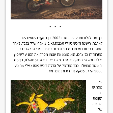
* * *
וכך מתגלגלת ומגיעה לה שנת 2002 ורן נתקף געגועים עזים
לאהבתו הישנה ורוכש סוזוקי RMX250 ב-3 אלף שקל בלבד. לאחר
מספר רכיבות הוא מרגיש דגדוג מוזר בכפות ידיו ולפני שהדבר
מתחוור לו כל צרכו, הוא מוצא את עצמו מפרק את המנוע לשיפוץ
כללי ורוכש פלסטיקה ואביזרים מארה"ב . האופנוע מושלם, רן עליז
ומאושר מפועלו, וכבר מתדפק על הדלת רוכש פוטנציאלי שמציע
9000 שקל. עיסקה נהדרת ורן מוכר מיד.
כאן
מסתיימ
ת
תקופת
הדגירה
של