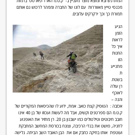
המתרגש ובא ומוצא מוצר מעניין ב- 'ק.ט.מ הארד-פארטס' בדמות
מכנסי טייץ מאווררות עם לוגו של החברה וממהר לרכוש גם אותם
תמורת כך וכך ירקרקים עלובים.
הגיע
הזמן
לראות
איך כל
החנות
הזו
מתנייע
ת
בשטח.
רן עולה
לאוכף
והנה –
אכזבה : הטוסיק קצת כואב. אמת, ידוע לו שהכיסאות המקוריים של
ק.ט.מ הם ספרטנים וקשים, אבל מה לעשות ועכוזו של בן 40 אינו
חובב חיבוטים וטילטולים כמו ישבנון בן 20. רן מחזיר את האופנוע
לחניה, פושט את בגדי הרכיבה, וצונח בכורסת המחשב המחבקת
ועוטפת אותו בחיקה כחבק אם את הבן האובד השב הביתה. גלישה