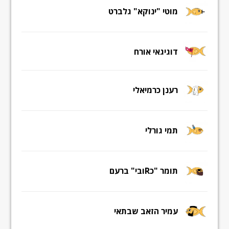
מוטי "ינוקא" גלברט
דוגיגאי אורח
רענן כרמיאלי
תמי גורלי
תומר "כRובי" ברעם
עמיר הזאב שבתאי