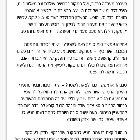
כעכבר מעבדה בכלוב, ועל המקום נרכשים שילדת זנב מאלומיניום,
מיכל דלק ומושב של דגם ה- YZ. הבא בתור: קלאצ' אוטומטי
תוצרת 'רקלוס', והופ… החשבון מתדלדל בעוד 2,500 שקל. עכשיו
כדאי להעביר את מעצור הרגל לכידון ורן רוכש מעצור יד של
'קימקו', רץ לת"א פעם פעמיים לחפש צינורות מתאימים ומרכיב.
אחלה! אפשר סוף סוף לצאת לשטח? – שתי רכיבות ונתפסת
הבוכנה. איזה כיף! – מפרקים ועושים מנוע עליון. על הדרך נרכשים
מארה"ב קמשפט משופר וקרבורטור מפנק של 'אידלברוק'. אגב
אורחא מצורפים לחבילה גם מדבקות ליפייף את החמוד וגם חליפת
רכיבה חדשה לרן עצמו.
סבבה! אז אפשר כבר לצאת לשטח? – שתי רכיבות ובגיר מתפרק
ההילוך החמישי. איזה אושר! לוקחים את הילד החולה לד"ר אפי
והמנוע עם הגיר עוברים שיפוץ כללי. עד כה מסתכמת ההשקעה
בכחול החביב ב-30 אלף שקל ומנהל הבנק קורא לרן בדחיפות כדי
להתעניין בנימוס האם ישנה סיבה מיוחדת למה לדעתו מגיע לו
אשראי עיסקי כמו של יצחק תשובה?!
רן הוגה קצת בנאמר ומגיע למסקנה שהבנקאי צודק. בעיסקה
סיבובית נמכר הכחול מיידית לבעל מוסך שנותן עבורו 22 אלף שקל