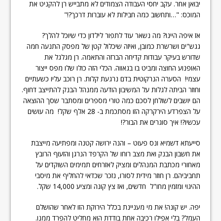
יבואן אחר. עקב יחסי העבודה הצמודים לא מתבייש רן להקניט את
המוכס: "…ותחשוב כמה חבילות לא עוברות דרכך?!"
אז איפה היינו? מה נשאר עוד לתפור לילדון כדי שיוכל להלך?
גגש"ים ושרשרת כמובן, ואיזה שיכלול קטן של מפסק התנעה חמה
שדורש בעיקר עבודות קדיחה הברזה והתאמה. רן מגלגל את
האופנוע החוצה ומביט בו בגאווה. הכלי הזה כולו שלו מפס ייצור
עצמי! הסערה הנרקוטית בדם נרגעת קלות. רן רוכב עליו כשעתיים
וחוזר הביתה לגלות על המשיבון הודעה ממנהל הבנק להתייצב דחוף.
הם יושבים לשולחן לסכם כמה טורי מספרים ומסתבר שסך ההוצאה
על הצפרדע הירקרקה הזו מסתכמת ב- 28 אלף שקל! מה עושים
עכשיו?! איך סוגרים את הבור?!
סייעתא דשמיא ונס פעוט – והנה ירושה קטנה ומפתיעה מייצבת
את חשבון הבנק ואת מצב רוחו של הקרפד הנרגן והזעוף הרובץ
מאחורי מכתבת המנהלים ומציק לאזרחים תמימים השוקדים על
תחביביהם. רן חוזר מידית לסורו, נזכר שכדאי להחליף את מיסבי
ההיגוי ומזמין מחו"ל חדשים, ואז צץ קונה ומציע 14,000 שקל.
יפה. יש קונה! את מי מעניינת בכלל הירוקת הזו לאחר שהושלם
העמל? בלי אפילו רכיבה אחת בודדת הוא מחליט להפרד ממנו.