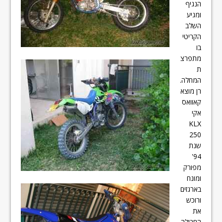
הנגיף
ומגיע
השלב
הקריטי
בו
מתפרצ
ת
המחלה.
רן מוצא
קאוואס
אקי
KLX
250
שנת
94'
מפורק
ומונח
בארגזים
ורוכש
את
החבילה