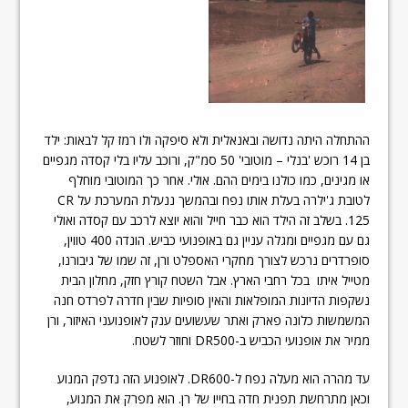
ההתחלה היתה נדושה ובאנאלית ולא סיפקה ולו רמז קל לבאות: ילד
בן 14 רוכש 'בנלי – מוטובי' 50 סמ"ק, ורוכב עליו בלי קסדה מגפיים
או מגינים, כמו כולנו בימים ההם. אולי. אחר כך המוטובי מוחלף
לטובת ג'ילרה בעלת אותו נפח ובהמשך ננעלת המערכת על CR
125. בשלב זה הילד הוא כבר חייל והוא יוצא לרכב עם קסדה ואולי
גם עם מגפיים ומגלה עניין גם באופנועי כביש. הונדה 400 טווין,
סופרדרים נרכש לצורך מחקרי האספלט ורן, זה שמו של גיבורנו,
מטייל איתו בכל רחבי הארץ. אבל השטח קורץ חזק, מחלון הבית
נשקפות הדיונות המופלאות והאין סופיות שבין חדרה לפרדס חנה
המשמשות כלונה פארק ואתר שעשועים ענק לאופנועני האיזור, ורן
ממיר את אופנועי הכביש ב-DR500 וחוזר לשטח.
עד מהרה הוא מעלה נפח ל-DR600. לאופנוע הזה נדפק המנוע
וכאן מתרחשת תפנית חדה בחייו של רן. הוא מפרק את המנוע,