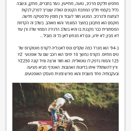
מחפש חלקים מרכיב, טועה, מתייעץ, נעזר בחברים, מתקן, ונשבה
כליל בקסמי חלקי המתכת הקטנים האלה שצריך לפרק לנקות
לצחצח ולהרכיב. המנוע חוזר לעבוד ורן מזמין פלסטיקה חדשה.
מוקסם הוא מתבונן במוצר המוגמר והוא מאוהב. בשלב זה הקדחת
המסתורית כבר מקננת בו והיא בשלב הדגירה הסמוי שלה ורן עוד
לא מבין, לא יודע, וגם לא מנחש לאן כל זה מוביל…
ב-94' הוא מגרד כמה שקלים וטס לאנגליה לקורס מוטוקרוס של
טים מתיוס. הקורס נמשך 10 ימים' הוא רוכב שם על אופנועי YZ
125 והמוח נדפק לו טוטאלית. הוא חוזר ארצה ומיד קונה YZ250
ורץ להשתולל איתו בדיונות האהובות. האטרף מביא פציעה
ובעקבותיה פחד משבית והוא פורש זמנית מעסקי האופנועים.