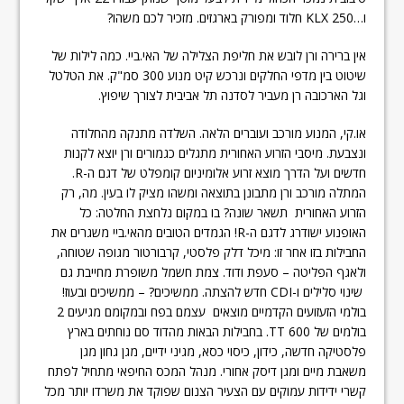
ו…KLX 250 חלוד ומפורק בארגזים. מזכיר לכם משהו?
אין ברירה ורן לובש את חליפת הצלילה של האי.ביי. כמה לילות של
שיטוט בין מדפי החלקים ונרכש קיט מנוע 300 סמ"ק. את הטלטל
וגל הארכובה רן מעביר לסדנה תל אביבית לצורך שיפוץ.
או.קי, המנוע מורכב ועוברים הלאה. השלדה מתנקה מהחלודה
ונצבעת. מיסבי הזרוע האחורית מתגלים כגמורים ורן יוצא לקנות
חדשים ועל הדרך מוצא זרוע אלומיניום קומפלט של דגם ה-R.
המתלה מורכב ורן מתבונן בתוצאה ומשהו מציק לו בעין. מה, רק
הזרוע האחורית תשאר שונה? בו במקום נלחצת החלטה: כל
האופנוע ישודרג לדגם ה-R! הגמדים הטובים מהאי.ביי משגרים את
החבילות בזו אחר זו: מיכל דלק פלסטי, קרבורטור מגופה שטוחה,
ולאגף הפליטה – סעפת ודוד. צמת חשמל משופרת מחייבת גם
שינוי סלילים ו-CDI חדש להצתה. ממשיכים? – ממשיכים ובעוז!
בולמי הזעזועים הקדמיים מוצאים עצמם בפח ובמקומם מגיעים 2
בולמים של TT 600. בחבילות הבאות מהדוד סם נוחתים בארץ
פלסטיקה חדשה, כידון, כיסוי כסא, מגיני ידיים, מגן גחון מגן
משאבת מיים ומגן דיסק אחורי. מנהל המכס החיפאי מתחיל לפתח
קשרי ידידות עמוקים עם הצעיר הצנום שפוקד את משרדו יותר מכל