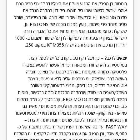
רוטטות רן מפרק את המנוע ושולח את הצילינדר לנוצרי חביב מכת
אוהבי ישראל כלשהי ושמו ביל תומס. ביל דנן במקרה מנהל את
סדנת HT RACING ולבקשתו של רן הוא חורט את הצילינדר, שותל
סליב מיוחד פרי פיתוחו, נועץ בפנים בוכנה של JE PISTONS
ששוקלת כחצי מהבוכנה המקורית ומחזיר את כל הכבודה חזרה
לישראל בצירוף הבעת תודה עמוקה לרן על שיפור חשבונו ב- 1000
דולר. רן מרכיב את המנוע והנה יש לו KTM355 במקום 250.
יוצאים לרכב? – כן, אבל רק רגע… קודם כל יש לטפל קצת
בפלסטיקה. היא שחורה ומכוערת וכך אי אפשר להופיע בציבור!
פלסטיקה כתומה מועמסת בארה"ב לבטנו של בואינג תובלה
העושה דרכו ישראלה, ומצטרפים אליה ללא עיפעוף, מצמד
אוטומטי של רקלוס, מגן דיסק, מגיני רדיאטור,קיט מאוורר
חשמלי,סעפת היי-טורק שבמקרה התגלתה כזולה ברכישה, סופית
חביבה למשתיק תוצרת PRO-MOTO, קרבורטור 37 מ"מ במקום
35, וכדי שמכת הגז תהא ניצחת והחלטית מסופחים למאייד גם
פאואר- נאו וקוויק- שוט. הרגליות נמצאות צרות מידי למגפיו וטעמו
והן נבעטות בזלזול הצידה לטובת שתיים רחבות יותר, תוצרת –
FAST WAY. עד כה השקעה מיזערית שולית ובלתי נחשבת של כ-
8,000 שקל, ורן מפנק את עצמו בקסדה חדשה לקראת יום ההולדת