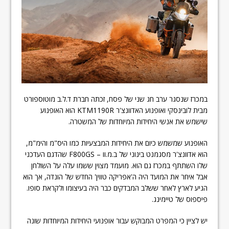
במכרז שנסגר ערב חג שני של פסח, זכתה חברת ד.ל.ב מוטוספורט
מבית לובינסקי ואופנוע האדוונצ'ר KTM1190R הוא האופנוע
שישמש את אנשי היחידות המיוחדות של המשטרה.
האופנוע שמשמש כיום את היחידות המבצעיות כמו היס"מ והימ"מ,
הוא אדוונצ'ר מסגמנט בינוני של ב.מ.וו – F800GS שהדגם העדכני
שלו השתתף במכרז גם הוא. מועמד מצוין ששמו עלה על השולחן
אבל איחר את המועד היה ה'אפריקה טווין' החדש של הונדה, אך הוא
הגיע לארץ לאחר ששלב המבדקים כבר היה בעיצומו ולקראת סופו.
פיספוס של טיימינג.
יש לציין כי המפרט המבוקש עבור אופנועי היחידות המיוחדות שונה