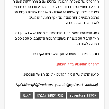
מהמפרט של משטרת התנועה, ובוחנים שונים מהמחלקות השונות
מטפלים ומתייחסים כהבנתם לכל אחת מהדרישות הספציפיות של
האגפים הללו, כך שאופנועי האדוונצ'ר שנבחרו אמורים לענות על
צרכים מבצעיים יותר מאלה של אגף התנועה שימשיכו
להשתמש בימאהה טנרה.
כמה אופנועים תספק ד.ל.ב מוטוספורט למשטרה? – באומדן גס
מאד קרוב ל-50 בשנה זו ובעוקב לתגובות ולתקציב, כ-50 נוספים
בשנה שלאחריה.
הודעה מפורטת מטעם היבואן תצא בימים הקרובים.
למפרט האופנוע בדף היבואן.
סרטון תדמית של ק.ט.מ המדגים את יכולותיו של האופנוע:
[wpdevart_youtube]NpCubYprqFQ[/wpdevart_youtube]
adventure 1190R
מוטי "ינוקא" גלברט
ק.ט.מ