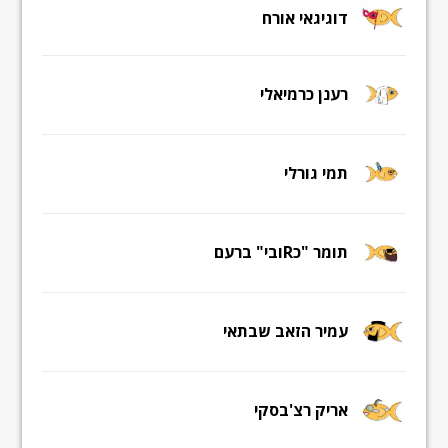
דוגיגאי אורח
רענן כרמיאלי
תמי גורלי
תומר "כRובי" ברעם
עמיר הזאב שבתאי
אריק רצ'בסקי