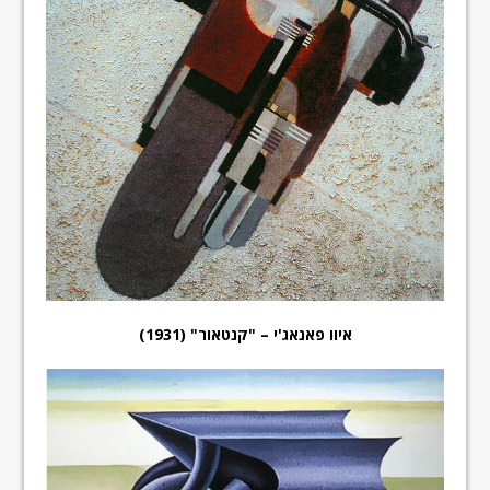
איוו פאנאג'י – "קנטאור" (1931)