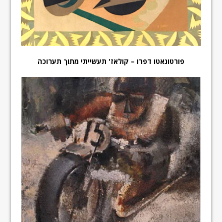
פורטונאטו דפרו – קולאז' תעשייתי מתוך תערוכה