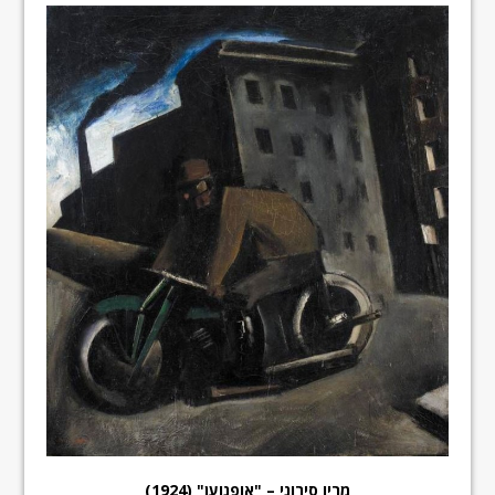
מריו סירוני – "אופנוען" (1924)