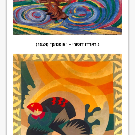
ג'רארדו דוטורי – "אופנוען" (1924)