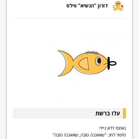
דורון "הנשיא" פילס
עלו ברשת
נאחסי דלא ניידי
סיפור לחג: "שאאננה טובה, שאאננה טובה"