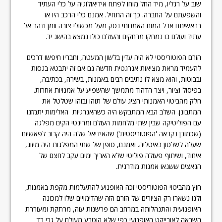
שוב על רגליו, מיד החל מוחו לפתח אידיאולוגיה על כלי העתיד
והשפעתם על החברה. כך זה התחיל. אמנם כלי הרכב היו אז
בראשיתם אבל המוח האמנותי נסק מעל מכשולי צורה וזמן ודהר אל
עתיד ועולם בו נמחקו מרחקים והעולם כולו נמצא בהישג יד.
הזרם הפוטוריסטי לא היה עדין בלשון המעטה, וחבריו חיפשו דרכים
להעמיד מראת מציאות אנרגטית חדשה גם אם זה יתבטא בגסות
ובבוטות, והוא מצא לו נתיבים רבים באמנות, בשירה, בכתיבה,
בפיסול וציור, ויצר הדהוד מתמשך שהשפיע על אמנויות אחרות.
חלק מהביטוי האמנותי הציג עולם של תוהו ובוהו שטלטל את
המתבונן. השלב הבא המתבקש היה כשהאנרגיות האלימות יתמזגו
עם הפוליטיקה שבין שתי מלחמות העולם ומרינטי הקים מפלגה
(שכמובן נקראה 'הפוטוריסטית') שהאידיאל שלה היה קרוב לפאשיזם
שעלה לשלטון באיטליה. ואמנם, סופן של שתי המפלגות היה מיזוג,
איחוד, ושיתוף פעולה פוליטי שלא האריך ימים עקב לחצם של
הנאצים ששנאו אמנות מודרנית.
חוץ מהביטוי הפוטוריסטי זכה האופנוע להתעלמות מקפת באמנות,
ולנו נשארו רק הציורים של הזרם הזה שהדימויים שלו למכונה
האופנועית והתנהלותה במרחב הם פרשנות עזה, מרתקת ומעוררת
השראה לאובייקט האופנועי כפי שלא הוטבע מעולם על גבי בד