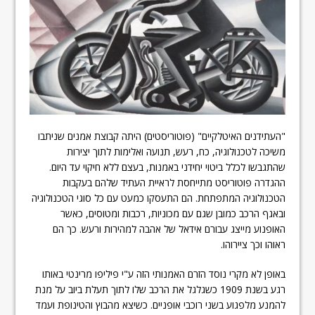
"העתידנים האיטלקיים" (פוטוריסטים) היתה קבוצת אמנים שניתבו
משיכה לטכנולוגיה, כח, רעש, תנועה ואלימות לתוך יצירות
שהתגבשו לכלל ביטוי יחידני באמנות, בעצם ללא חיקוי עד היום.
ההגדרה פוטוריסט מתייחסת לראיית העתיד שלהם בעקבות
הטכנולוגיה המתפתחת. הם התעסקו כמעט עם כל סוגי הטכנולוגיה
ובאגף הרכב כמובן שגם עם מכוניות, רכבות ומטוסים, כאשר
האופנוע מייצג עבורם אידאל של אהבה למהירות ורעש. כך הם
ראוהו וכך ציירוהו.
באופן לא מקרי נוסד הזרם האמנותי הזה ע"י פיליפו מרינטי באותו
רגע בשנת 1909 כשגלגל את הרכב שלו לתוך תעלת ביוב על מנת
להמנע מלפגוע בשני רוכבי אופניים. כשיצא מהבוץ והטינופת ועמד