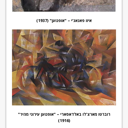
איוו פאנאג'י – "אופנוען" (1937)
רוברטו מארצ'לו באלדאסארי – "אופנוען עירוני מהיר"
(1916)