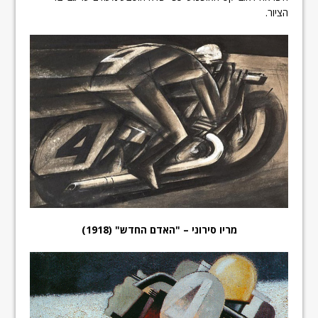
הציור.
מריו סירוני – "האדם החדש" (1918)