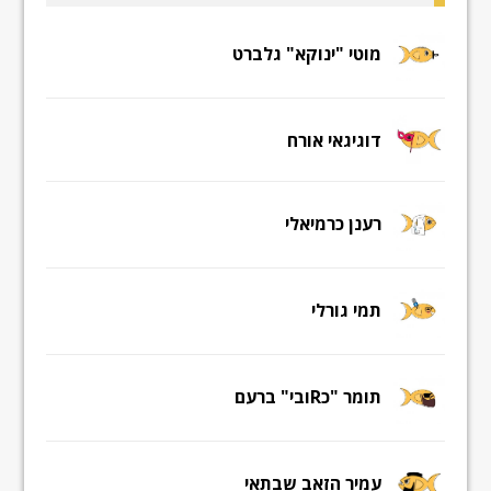
מוטי "ינוקא" גלברט
דוגיגאי אורח
רענן כרמיאלי
תמי גורלי
תומר "כRובי" ברעם
עמיר הזאב שבתאי