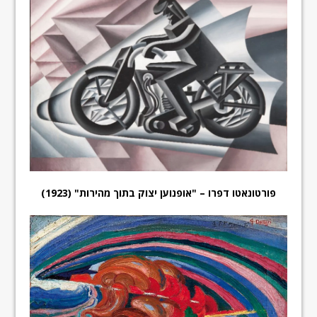
פורטונאטו דפרו – "אופנוען יצוק בתוך מהירות" (1923)