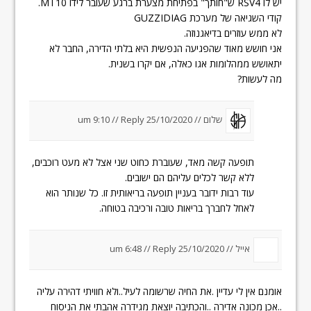
יש לו RSV4 ש"חותך" בפתיחת מצערת ברגע שעובר לידו MT10.
קודי השגיאה של מערכת GUZZIDIAG
לא ממש עוזרים בדיאגנוזה.
אני חושש מאוד שהפגיעה הנפשית היא בלתי הדירה, החבר לא
יתאושש ממהלומות אגו כאלה, אם יקרו בשנית.
מה לעשות?
שלום //
25/10/2020 um 9:10
Reply
//
תופעה קשה מאד, שעוברת כחוט שני אצל לא מעט רוכבים,
ללא קשר לכלים עליהם הם ישובים.
עוד רבות ידובר בעניין תופעה בריאותית זו. כל שנותר הוא
לאחל לחברך בריאות טובה ורכיבה בטוחה.
אייל //
25/10/2020 um 6:48
Reply
//
אומנם אין לי עדיין .את החיה שרשומה לעיל..ולא חוויתי דהירה עליה
..אכן מכונה אדירה ..והכתיבה יוצאת מגידרה אהבתי את הניסוח