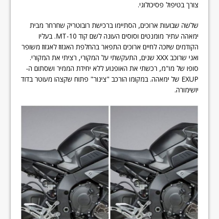
צורך בטיפול פסיכולוגי.
שלשה שבועות ארוכים, הסתיימו ברכישת רובוטריק שחרחר מבית
ימאהה עתיר מומנטים וסוסים העונה לשם קוד MT-10. בעליו
הקודמים שיזכה לחיים ארוכים התפאר בהחלפת האגזוז לאגזוז משופר
ואני שרוכב XXX שנים, התעקשתי על המקורי, רציתי את המקורי.
סופו של מו"מ, רכשתי את האופנוע ללא יחידת הממיר ושסתום ה-
EXUP של ימאהה. במקומו הורכב "צינור" פתוח שקצהו מעוטר בדוד
יושימורה.