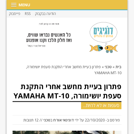
MENU
הודעה בבקבוק
RSS
פייסבוק
בית
»
טכני
»
פתרון בעיית מחשב אחרי התקנת סעפת יושימורה,
YAMAHA MT-10
פתרון בעיית מחשב אחרי התקנת
סעפת יושימורה, YAMAHA MT-10
סעפות או לא להיות...
פורסם ב-
22/10/2020
על ידי
דוגיגאי אורח
ב
טכני
// 12 תגובות