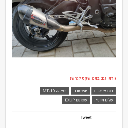
(וראו גם: באנו שקט לגרש)
דוגיגאי אורח
יושימורה
ימאהה MT-10
שלום ויירניק
שסתום EXUP
Tweet