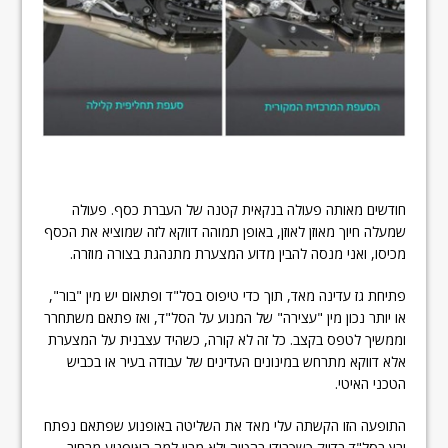
חודשים מאותה פעולה בנקאית קטנה של העברת כסף. פעולה
שמעלה חיוך מאוזן לאוזן, באופן תמוהה דווקא לזה שמוציא את הכסף
מכיסו, ואני מנסה להבין מדוע המצערת מתנהגת בצורה מוזרה.
פתיחת גז עדינה מאד, תוך כדי טיפוס בסל"ד ופתאום יש מין "בור",
או יותר נכון מין "עצירה" של המנוע על הסל"ד, ואז פתאם משתחרר
וממשיך לטפס בקצב. כל זה לא קורה, כשהיד עצבנית על המצערת
אלא דווקא מתרחש במינונים העדינים של עבודה בעיר או בכביש
הטכני האיטי.
התופעה הזו הקשתה עלי מאד את השליטה באופנוע שפתאם נפתח
ורץ בסל"ד בדיוק כשכבודו בהטיה ולא מבין למה האופנוע מרחיב