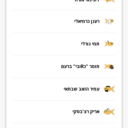
רענן כרמיאלי
תמי גורלי
תומר "כRובי" ברעם
עמיר הזאב שבתאי
אריק רצ'בסקי