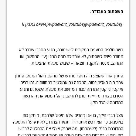
השסתום בעבודה:
[wpdevart_youtube]lFjKDCFbPN4[/wpdevart_youtube]
כשמוחלפת הסעפת המקורית ליושימורה, מנוע הסרבו שכבר לא
מחובר פיזית לשסתום, לא עובד כמצופה ממנו (ע"י המחשב) ואז
המחשב מנסה לתקן. התוצאה – שיבוש פעולת המצערת.
פתרון אחד שהוצע היה מיפוי מחדש של מחשב ניהול המנוע. פתרון
אחר היה האלימינטור, המכונה גם אמולטור במחוזותינו. זהו רכיב
אלקטרוני קטן המדמה עבור המחשב את פעולת השסתום ומנוע
הסרבו בצורה מדוייקת ונותן למחשב ניהול המנוע את ההרגשה
המדומה שהכל תקין.
אצל חברי היקר, בו אנו נזהרים שלא תיפול שלהבת, מותקן כזה
באופנוע. כך הוא רכש אותו. ידידי תמיר הצמרת, לא ידע על התופעה
המדוברת הנ"ל (לשימחתו), מה שחיזק אצלי את ההחלטה לרכוש
כזה. חיפוש במרחבי המרשתת העלה אין ספור אפשרויות לרכישת