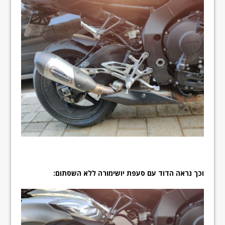
וכך נראה הדוד עם סעפת יושימורה ללא השסתום: