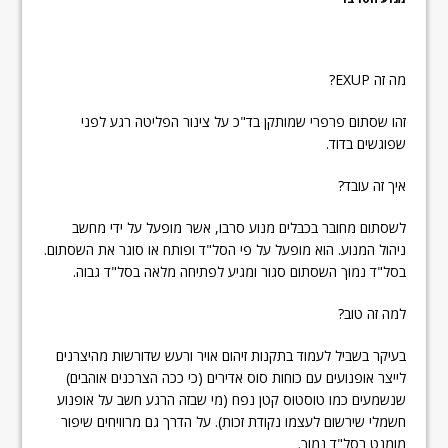
מה זה EXUP?
זהו שסתום פרפרי שמותקן בד"כ על צינור הפליטה רגע לפני
שפוגשים בדוד.
איך זה עובד?
לשסתום מחובר בכבלים מנוע סרבו, אשר מופעל על ידי מחשב
ניהול המנוע. הוא מופעל על פי הסל"ד ופותח או סוגר את השסתום.
בסל"ד נמוך השסתום סגור ומגיע לפתיחה מלאה בסל"ד גבוה.
למה זה טוב?
בעיקר בשביל לעמוד בתקנות זיהום אויר ורעש שדורשות מהיצרנים
לייצר אופנועים עם כוחות סוס אדירים (כי ככה הצרכנים אוהבים)
שנשמעים כמו טוסטוס קטן נפח (מי שבזה הרגע חשב על אופנוע
חשמלי שירשום לעצמו נקודת זכות). על הדרך גם מרוויחים שיפור
מומנט בסל"ד נמוך.