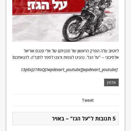
ליוטיוב עלה הפרק הראשון של תכניתם של אלי פנגס ואריאל
אלסיבוני – "על הגז". נהנינו לצפות ורצנו לספר לחבר'ה. להנאתכם!
[wpdevart_youtube]t3p6xJz1RoQ[/wpdevart_youtube]
אדמין
Tweet
5 תגובות ל"על הגז" – באויר