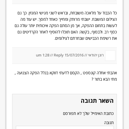
כל הכבוד על מלאכה משובחת, ובראש לשני מגישי המגזין. כך גם
הצילום המשובח. ישבתי מרותק ומחייך כאחד למסך. יש עוד מה
לעשות בתחום ההפקה, אך מן הסתם הפקה איכותית יותר עולה גם
כסף רב. ולבסוף, בקשה: האם תוכלו להוסיף לאחר הקרדיטים גם
את רשימת הכבישים שבחרתם לצילומים.
רונן יהודאי //
15/07/2016 um 1:28
Reply
//
אהבתי אחלה קונספט , הקסם לדעתי דווקא בגלל הפקה הצנועה ,
מתי הבא בתור ?
השאר תגובה
כתובת האימייל שלך לא תפורסם
תגובה