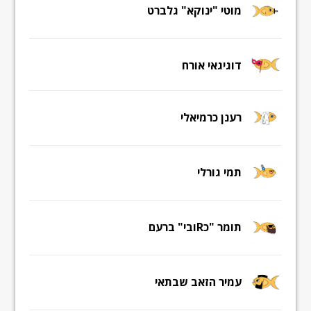
מוטי "ינוקא" גלברט
דוגיגאי אורח
רענן כרמיאלי
תמי גורלי
תומר "כRובי" ברעם
עמיר הזאב שבתאי