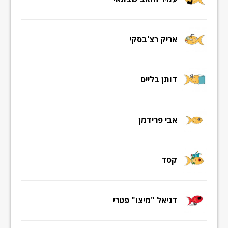
אריק רצ'בסקי
דותן בלייס
אבי פרידמן
קסד
דניאל "מיצו" פטרי