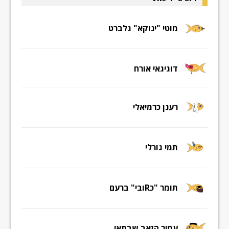
מוטי "ינוקא" גלברט
דוגיגאי אורח
רענן כרמיאלי
תמי גורלי
תומר "כRובי" ברעם
עמיר הזאב שבתאי