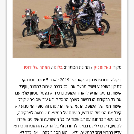
מקור:
ג'אלופניק
/ תמונת הכותרת:
בלוג
ו /
האתר של דוטו
ניקולה דוטו פרש מן הדקאר של 2019 לאחר 5 ימים. דוטו נזקק
לתיקון באופנוע ושאל מרשל אם יוכל לרכב ישירות למחנה, וקיבל
אישור. בהגיעו הודיע לו אחד השופטים כי הוא נפסל מכיוון שלא עבר
את כל הנקודות הנדרשות לאורך המסלול. לא עזר שסיפר שקיבל
אישור ממרשל. השופט התעקש שזו החלטתו וזה סופי. האופנוע לא
קיבל את הטיפול הנדרש, הועמס על המשאית שנסעה לארקיפה,
דוטו נשאר במחנה עם לב שבור על כל ההשקעה והאימונים שירדו
לטמיון, רק כדי לקום בבוקר למחרת ולקבל הודעה מהמזכירות כי הוא
עדיין במרוץ ויכול להמשיך. "לא – הוא הסביר להם – אני כבר לא