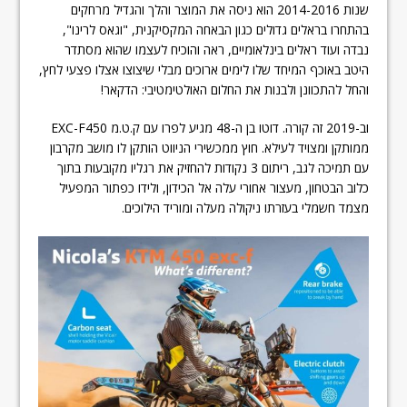
שנות 2014-2016 הוא ניסה את המוצר והלך והגדיל מרחקים
בהתחרו בראלים גדולים כגון הבאחה המקסיקנית, "וגאס לרינו",
נבדה ועוד ראלים בינלאומיים, ראה והוכיח לעצמו שהוא מסתדר
היטב באוכף המיחד שלו לימים ארוכים מבלי שיצוצו אצלו פצעי לחץ,
והחל להתכוונן ולבנות את החלום האולטימטיבי: הדקאר!
וב-2019 זה קורה. דוטו בן ה-48 מגיע לפרו עם ק.ט.מ EXC-F450
ממותקן ומצויד לעילא. חוץ ממכשירי הניווט הותקן לו מושב מקרבון
עם תמיכה לגב, ריתום 3 נקודות להחזיק את רגליו מקובעות בתוך
כלוב הבטחון, מעצור אחורי עלה אל הכידון, ולידו כפתור המפעיל
מצמד חשמלי בעזרתו ניקולה מעלה ומוריד הילוכים.