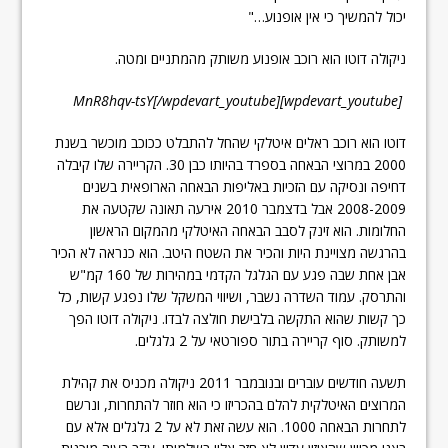
יכול להמשיך כי אין אופנוע…"
ניקולה דוטו הוא רוכב אופנוע משותק מהמתניים ומטה.
[wpdevart_youtube]MnR8hqv-tsY[/wpdevart_youtube]
דוטו הוא רוכב ראלים איטלקי שהחל להתבלט ככוכב מוכשר בשנת
2000 במרוצי הבאחה בספרד בהיותו כבן 30. הקריירה שלו קיבלה
דחיפה ונסיקה עם הזכיות באליפות הבאחה הארופאית בשנים
2008-2009 אבל בדצמבר 2010 אירעה תאונה שקטעה את
החלומות. הוא זינק לסבב הבאחה האיטלקי מהמקום הראשון
בהרגשה מצויינת היות והכיר את השטח היטב. הוא כנראה לא הכיר
אבן אחת שבה פגע עם הגלגל הקדמי במהירות של 160 קמ"ש
והתרסק. עמוד השדרה נשבר, ושיווי המשקל שלו נפגע קשות, כל
כך קשות שהוא התקשה בלבישת חולצה לבדו. ניקולה דוטו הפך
למשותק. סוף קריירה בתור ספורטאי על 2 גלגלים.
תשעה חודשים עוברים ובנובמבר 2011 ניקולה מכניס את קהילת
המרוצים האיטלקית להלם בהכריזו כי הוא חוזר להתחרות, ונרשם
לתחרות הבאחה 1000. הוא עשה זאת לא על 2 גלגלים אלא עם