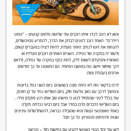
והוא לא רוכב לבדו: איתו רוכבים עוד שלושה מלווים קבועים – "גוסט
ריידר'ס": האחד רוכב לפנים לבדוק את הדרך, להתריע ממיכשולים,
להנחות את דוטו לנתיב היותר מוצלח, להיות לצידו במעברים קשים,
ולעזור לו במקרה של נפילה. השניים האחרים רוכבים מצדדיו או
מאחוריו ותפקידם לשאת דלק, לתת כתף במקרה של נפילה, ולדאוג
לכך שיחזור ויישב נוח במושבו המיוחד. הם התאמנו על כך חודשים
ארוכים בעבודת צוות.
דרכו בדקאר הזה לא היתה סוגה בשושנים. ביום השני נפל בדיונות
והמשיך לרכב עם כאב צלעות חזק, ביום השלישי נפל על קו הזינוק
עוד בכלל לפני שהתחיל לנוע כי מישהו עזב אותו רגע מוקדם מידי…
ביום השלישי הדברים הלכו בסדר אבל ביום רביעי נגלתה תקלה
באחד מאופנועי הצוות והיא שהובילה כנראה, להשתלשלות עיניינים
שגויה ולהדחתו מהמרוץ. כל כך חבל.
לאן עוד יכול הגוף האנושי להגיע עם נחישות כזו? – כנראה