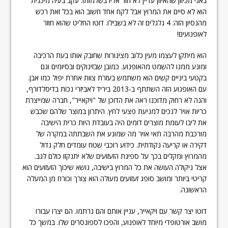
באגי מכיוון שהאיזון עדיין לא חזר אליו בשלמותו. עקב בעיה מיכנית
הוא לא סיים את המרוץ אבל לקח אחד חשוב הוא בכל זאת רכש
מהנסיון הזה: 4 גלגלים זה לא בשבילו. דוטו החליט שהוא חוזר
לאופנועים!
הוא מיתקן לעצמו מעין כלוב מצינורות שחובק אותו בעת הרכיבה
ומונע ממנו להשמט מהאופנוע. כמובן שבזינוקים ובסיומים וגם
בקטעי ביניים קשים הוא משתמש בעזרת צוות אחרת יפול כמו אבן.
עם האופנוע הזה השתתף ב-2013 ביריד לאביזרי נכות בדיסלדורף,
והנה לא רחוק מדוכנו ראה את הדוכן של "ויקאייר", חברה שמייצרת
כריות אויר לנכים למניעת פצעי לחץ. היתרון במוצר שלהם שכבש
את ליבו לעומת מוצרים דומים היה בעובדת היות כרית הישיבה
מורכבת מהרבה תאי אויר מה שמונע את השבתתה במקרה של
דקירה או קריעה נקודתית. כידוע רוכבי שטח עומדים חלק גדול
מהמרוץ ומקלים בכך על ספיגת הזעזועים שלא יתנקזו כולם לגב.
אצל ניקולה העושה את כל המרוץ בישיבה, נושא שיכוך הזעזועים הוא
קריטי ביותר ומושב סופג זעזועים מעולה הוא צורך וכורח מן המעלה
הראשונה.
דוטו יצר קשר עם ויקאייר, עניין אותם והם נרתמו. הם יצרו עבורו
מושב אורטופדי מיוחד לאופנוע, והפכו לספונסרים שלו. במשך כל