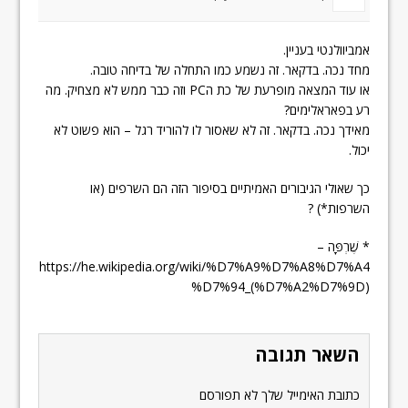
אמביוולנטי בעניין.
מחד נכה. בדקאר. זה נשמע כמו התחלה של בדיחה טובה.
או עוד המצאה מופרעת של כת הPC וזה כבר ממש לא מצחיק. מה
רע בפאראלימים?
מאידך נכה. בדקאר. זה לא שאסור לו להוריד רגל – הוא פשוט לא
יכול.
כך שאולי הגיבורים האמיתיים בסיפור הזה הם השרפים (או
השרפות*) ?
* שֶׁרְפָּה –
https://he.wikipedia.org/wiki/%D7%A9%D7%A8%D7%A4
%D7%94_(%D7%A2%D7%9D)
השאר תגובה
כתובת האימייל שלך לא תפורסם