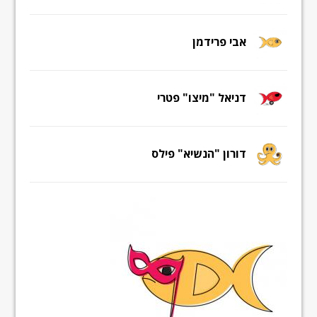
אבי פרידמן
דניאל "מיצו" פטרי
דורון "הנשיא" פילס