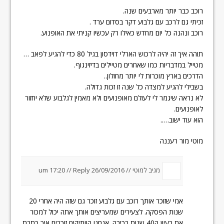
רוכב כבר יותר מארבעים שנה.
זכיתי גם לרכב עם גלבוע דקר בסדום ערד .
רוכב ונהנה כל יום מחדש כאילו רק עכשיו קניתי את האופנוע.
תוהה איך זה יהיה לרכוש הארלי דוידסון בגיל 80 כדי להגיע לפאב …
מטייל במדבריות כמו שאחרים מטיילים בדיזינגוף.
הדרכים בארץ מוכרות לי יותר מחולון..
בשבילי להגיע למצדה כל שנה זו זכות גדולה.
לא נראה שיגמר לי לעולם מאופנועים ולא מאמין לגלבוע שלא יחזור
לאופנועים.
הוא עוד ישוב…..
מוטי מור רעננה
מגיב למוטי //
26/09/2016 um 17:20
Reply
//
אמי שזוכר אותך רוכב עם גלבוע זוכר גם שזה היה אחרי 20
שנות הפסקה. לצעירים שמעריצים אותך אתה יכול למכור
את רעיון ה40 שנות רכיבה. אנחנו הוותיקים זוכרים איך כתבת