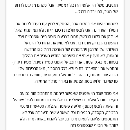
מגניבים משל היו אלופי הרדבול רמפייג', אבל כשהם מגיעים לדרופ
של מטר, הם יורדים ברגל…
לשמחתי היום אני במקום אחר, הפסקתי לרוץ עם העדר לקנות את
המילה האחרונה, אני לובש חולצות רכיבה זולות ולא ממותגות שאולי
אין להן את הלוגו הנחשק מרוח בצבעים פוספוריים אופנתיים אבל
מזיעים בהן בדיוק אותו דבר. אני לא מזיין את המוח כל היום על
מעלותיו של הקרבון ויתרונותיה של מערכת ההילוכים החדשה
והאמת, לא מעניין אותי אם השיפטר החדש מעביר את ההילוך
בפחות מ 0.43 שניות. אני רוכב על אופני סס"ר (סינגל ספיד ריג'יד)
ומחפש את "ההארה" בתוכי ולא בכל המסביב, מאז הרכיבות שלי
הרבה יותר מהנות, הן הפכו לסוג של מסע פנימי, חווייה מדיטטיבית,
כזו שאינה תלויה בסוג הצמיג או באורך מהלך המתלה.
אני סבור שכל מי שיפנים שאפשר ליהנות מהתחביב הזה גם עם
תקציב מוגבל ושלמרות שאולי יהיו כאלו שיגחכו מתחת לפולפייס על
זה שאתה לובש (כמוני) חליפה פשוטה שעלתה 400ש"ח ומגפי
הרכיבה, הקסדה, הכפפות וכל השאר עושים ת'עבודה אבל לא
מתנוססים עליהם לוגואים מוכרים, יוכל ליהנות באותה מידה ולא
לוותר על הכייף שבספורט הזה.