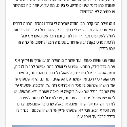
שעולה כמו גלגל שיניים חדש, כי בינינו, מה עדיף, יותר כוח בפתיחה
או סתימה לא הכרחית?
זו הגמילה הכי קלה והכי מוזרה שהיתה לי וכבר נגמלתי מכמה דברים
בחיי. אני נהנה מכך שיש לי כסף בבנק, שאני יכול בעוד חודש לטוס
לחו"ל לשבועיים מבלי לרדת לזנות, וגם מכך שביום-יום אני יכול
ללכת לסרט בקולנוע ולארוחה במסעדה מבלי לחשוב על כמה זה
יוצא בדלק.
ואולי אני עושה טעות, ועד שהמילים האלה הגיעו אליך או אלייך אני
אהיה כבר ביד2, מחפש אופנוע כי וואלה כמה אפשר לחכות לגלים,
וכמה אפשר לפדל פידולים, ולעזאזל כל החובות והסכנות, פתאום
אני זקוק לכלי רכב ואי אפשר עם הפקקים, ומה גם שלא שמעתי עד
עוד מישהו שנמאס לו מכל הוואג'ראס הזה של הרכיבה. שמעתי על
אלו שמכרו בגלל שהאישה ביקשה או כאלה שאמרו "לא מתאים, יש
לי עכשיו שני ילדים והרבה אחריות, אני לא יכול להרשות לעצמי
למות" ויש את אלו שחוו תאונה או כאלה שהם בין אופנועים, צדים
את הטרף הבא. אבל לא שמעתי עדיין על מישהו שכמוני, נגמר לו
הדלק לרכב על אופנועים.