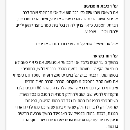
על רכיבת אופנועים.
אם תשאלו אותי איזה כלי רכב הוא אידיאלי מבחינתי אומר לכם
אופנוע. ואיזה הכי מהנה והכי כייפי – אופנוע, ואיזה הכי ספורטיבי,
חברתי, חסכוני, כדאי, צריך להיות בכל בית ספר בחצר למען ילדים
ילמדו ויכירו – אופנוע.
אבל אם תשאלו אותי על מה אני רוכב היום – אופניים.
על רוח בשיער.
במשך כ-15 שנים בלבד אני רוכב על אופנועים. אם כי אף פעם לא
חייתי על הקצה – טעמתי כמעט מהכל. רכבתי דו"ש, התחריתי
בסופרמוטו, רכבתי כביש על באנדיט 1200 ופייזר 1000 וגם טעמתי
את טעם החול במסלול מוטוקרוס. הכרתי הרבה מאוד חברים
ואיבדתי כמה, רכבתי בראש השנה למצדה כשהיו 80 רוכבים בלבד
והקפדתי להגיע שוב ושוב ולהידלק ממראות הפנסים בסדומערד,
השתתפתי בהפגנות המוניות נגד רפורמות הביטוח, הפגנות
שהואילו רק לחברות הדלק שנשרף בזמן שנשרכנו כמו ילדי גן אחרי
הגננת, רכבתי בהודו ובנפאל על האנפילד במשך ארבעה חודשים
וביפן עקפתי עם קטנוע אופנוענים שעומדים בגשם בסוף התור
ברמזור.