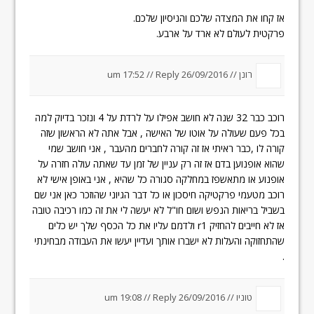
אז קחו את המצדה שלכם והניסיון שלכם.
פרקטית לעולם לא ארד על ארבע.
רונן //
26/09/2016 um 17:52
Reply
//
רוכב כבר 32 שנה לא חושב אפילו על לרדת על 4 ונזכר בדיוק למה
בכל פעם שעולה על אוטו של האישה , אבל אתה לא הראשון שזה
קורה לו ,כבר ראיתי אז זה קורה לחברים מהעבר , אני חושב שמי
שהוא אופנוען בדם אז זה רק עניין של זמן עד שאתה עולה חזרה על
אופנוע או מתאשפז במחלקה סגורה כל שהיא , אני באופן אישי לא
רוכב מטעמי פרקטיקה חיסכון או כל דבר הגיוני שהוזכר כאן אני שם
בשביל בריאות הנפש ושום חו"ל לא יעשה לי את זה כמו רכיבה טובה
אז לא חייבים להחזיק r1 ולדמם עליו את כל הכסף שלך יש כלים
שהתחזוקה והעלות לא ישברו אותך ועדיין יעשו את העבודה מבחינתי
.
טוניו //
26/09/2016 um 19:08
Reply
//