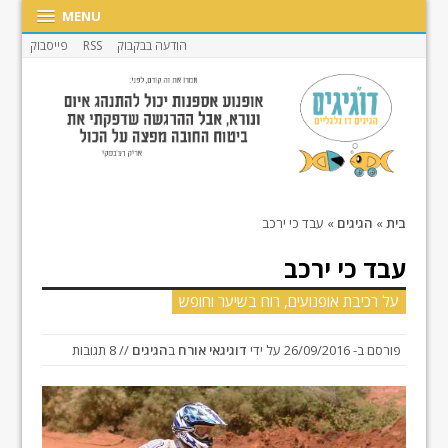
MENU
הודעה בבקבוק
RSS
פייסבוק
בית
»
הגיגים
»
עבד כי ירכב
עבד כי ירכב
על רכיבת אופנועים, רוח בשיער וחופש
פורסם ב-
26/09/2016
על ידי
דוגיגאי אורח
ב
הגיגים
// 8 תגובות