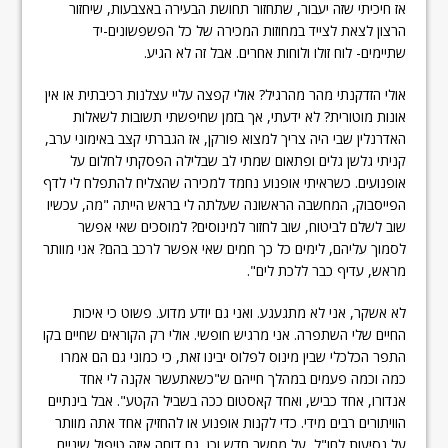
אז חיכיתי שזה יעבור, שתחזור תחושת הבעירה באצבעות, שיחזור
הרצון לצאת לצייד במחוזות המכירה של כל הפשפשונים-יד
שתיימים- לוח זולו ולוחות אחרים. אבל זה לא הגיע.
אולי הזדקנתי מהר מהרגיל? אולי קפצה עליי עצלנות רכיבתית או אין
אונות מוטורית? לא ידעתי, אך בזמן שחיפשתי תשובות לשאלות
האדרנלין שבי היה צריך למצוא פורקן, אז הגברתי קצב באימוני ערב,
קניתי גלשן גלים ופתאום שמתי לב שבלילה הפסקתי לחלום על
אופנועים. כשראיתי אופנוע נחמד למכירה שהצליח להתפלח לי לדף
הפייסבוק, המחשבה הראשונה שעלתה לי בראש הייתה "מה, עכשיו
שוב לשלם לביטוח, שוב לחזור למינוסים? למוסכים שאי אפשר
לסמוך עליהם, לימים כל כך חמים שאי אפשר לרכב בהם? אני מוותר
מראש, עדיף כבר ללכת לים".
לא אשקר, אני לא מתגעגע. ואני גם יודע מדוע. פשוט כי איכות
החיים שלי השתפרה. אני מרגיש חופשי. אולי רק הקוראים שחיים בקו
התפר הכלכלי שבין מינוס לפלוס יבינו זאת, כי כמוני גם הם אמרו
כמה וכמה פעמים במהלך חייהם ש"כשאתעשר אקנה לי אחד
אנדורו, אחד כביש, ואחד קאסטום ככה בשביל הקטע". אבל בינתיים
הוויתורים רבים מידי. כדי לקנות אופנוע או להחזיק אחד אתה מוותר
על נסיעות לחו"ל, על מחשב חדש וכן, גם דוחה איזה טיפול שיניים