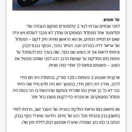
על חופש.
לפני שנתיים עברתי לגור 2 קילומטרים ממקום העבודה שלי
וקילומטר אחד ממסלול המוטוקרוס שהלך לא מכבר לעולמו ויש יגידו
שאם יש תחיית המתים, אז הוא הראשון שיהיה חייב לקום – המסלול
של אריאל דדיה בפרדס חנה. הפייזר נמכר, הכסף נכנס לבנק
וניסיתי לראות איך זה כשיש שם כסף, שזה בערך כמו להסתכל על
טיפות מים מחליקות על שמשת הרכב רגע לפני שאתה מפעיל את
המגב – משעמם ונמאס לך אחרי כמה שניות.
אז קניתי אופנוע 2 פעימות ו-125 סמ"ק. בהתחלה היה חם מידי
לרכב, אח"כ היה רחוק מידי, בהמשך הוא היה חלש מידי ואני הייתי
כבר לא כל כך אמיץ כמו שזכרתי והמקום שהרגשתי בו הכי בטוח היה
מסלול המוטוקרוס. אז מכרתי כדי לקנות משהו גדול יותר.
ואז פתאום בום! טראח! החלקתי בפנייה של העובר ושב, הרמתי לווילי
בחשבון בנק ונהניתי מכל רגע של פלוס. הידיעה שיש לי כסף בבנק
הכתה בי כמו נהג שמגלה שיש לו אופנוען דבוק לדלת ימין שלו.