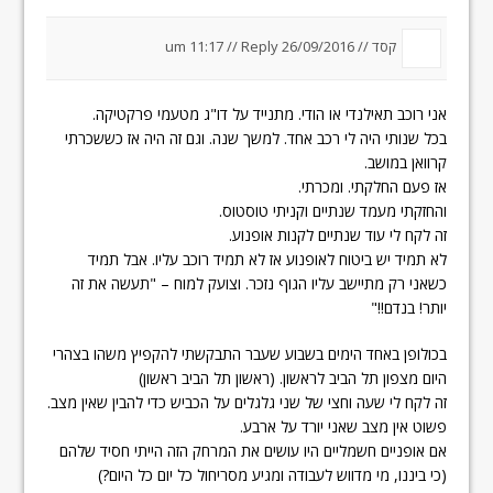
קסד //
26/09/2016 um 11:17
Reply
//
אני רוכב תאילנדי או הודי. מתנייד על דו"ג מטעמי פרקטיקה.
בכל שנותי היה לי רכב אחד. למשך שנה. וגם זה היה אז כששכרתי
קרוואן במושב.
אז פעם החלקתי. ומכרתי.
והחזקתי מעמד שנתיים וקניתי טוסטוס.
זה לקח לי עוד שנתיים לקנות אופנוע.
לא תמיד יש ביטוח לאופנוע אז לא תמיד רוכב עליו. אבל תמיד
כשאני רק מתיישב עליו הגוף נזכר. וצועק למוח – "תעשה את זה
יותר! בנדם!!"
בכולופן באחד הימים בשבוע שעבר התבקשתי להקפיץ משהו בצהרי
היום מצפון תל הביב לראשון. (ראשון תל הביב ראשון)
זה לקח לי שעה וחצי של שני גלגלים על הכביש כדי להבין שאין מצב.
פשוט אין מצב שאני יורד על ארבע.
אם אופניים חשמליים היו עושים את המרחק הזה הייתי חסיד שלהם
(כי ביננו, מי מדווש לעבודה ומגיע מסריחול כל יום כל היום?)