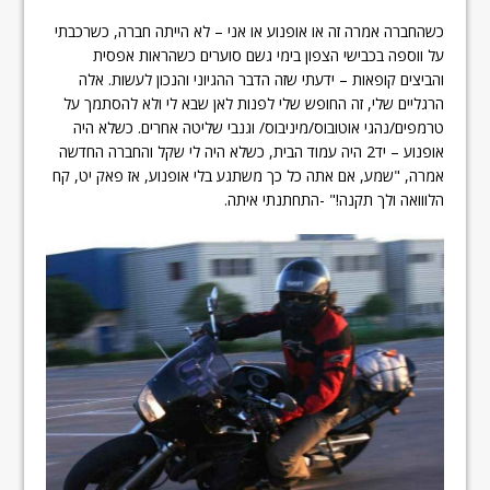
כשהחברה אמרה זה או אופנוע או אני – לא הייתה חברה, כשרכבתי
על ווספה בכבישי הצפון בימי גשם סוערים כשהראות אפסית
והביצים קופאות – ידעתי שזה הדבר ההגיוני והנכון לעשות. אלה
הרגליים שלי, זה החופש שלי לפנות לאן שבא לי ולא להסתמך על
טרמפים/נהגי אוטובוס/מיניבוס/ וגנבי שליטה אחרים. כשלא היה
אופנוע – יד2 היה עמוד הבית, כשלא היה לי שקל והחברה החדשה
אמרה, "שמע, אם אתה כל כך משתגע בלי אופנוע, אז פאק יט, קח
הלווואה ולך תקנה!" -התחתנתי איתה.