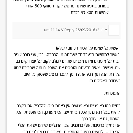
בפורום בתפוז שאתה מחפש לקנות סוזוקי 500 אחרי
שמשנות ה80 לא רכבת.
אילון //
26/09/2016 um 11:14
Reply
//
ראשית כל שאפו על הטור הכתוב לעילא!
ובאשר לתחושת ה"עבדות" שעלתה מן הכתבה, ובכן, אני רוכב שנים
רבות על אופניים ואותו מכניזם שגורם לגולם לקום על יוצרו קיים גם
שם. אנשים יוצאים מדעתם והופכים את האופניים ומה שסביבם לסוג
של דת והנה תוך רגע אתה הופך לעבד נרצע שעסוק כל היום
בעבודת האלילים הזו.
התפכחתי.
בחיים כמו באופניים ובאופנועים אין באמת סיכוי להדביק את הקצב
ולהיות בכל רגע נתון הכי. הכי חדיש, הכי מעודכן, הכי אופנתי, הכי.
והאמת, גם אין צורך בכך.
אני נתקל ברכיבות שלי ברוכבים שבין הרגליים שלהם יש את הכלי
הכי חדיש, לבושים במיטב המחלצות, מאובזרים בגאדג'טים הכי