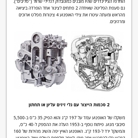
הוחלפו הצילינדרים שהיו מובנים כמונובלוק לגלילי שרוול ("סליבים").
גם סעפת הפליטה שאיחדה 2 פתחים לצינור אחד הופרדה ביציאה
מהראש ומעתה עיטרו את צידי האופנוע 4 צינורות מפלט ארוכים
ומרהיבים.
2 סכמות הייצור עם גלי זיזים עליון או תחתון
משקלו של האופנוע עמד על 197 ק"ג והוא הפיק 35 כ"ס ב-5,500
סיבובי מנוע. פיתוח נוסף ב-1953 העלה את ההספק ל-40 כ"ס,
והמשקל ירד ל-193 ק"ג. האופנוע האיץ יפה והשיג מהירות של 160
קמ"ש בלי להתרגש יותר מידי. לאחר מלחמת העולם שווק האופנוע