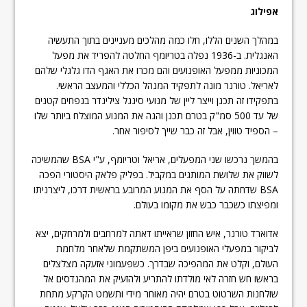
אפילוג
במהלך השנים הללו, חלו כמה מהלכים מעניינים בתוך התעשיה
האנגלית. ב-1936 נפלה בטריומף החלטה להפריד את מפעל
המכוניות ממפעל האופנועים והם מכרו את האגף הדו גלגלי שלהם
לאריאל. טורנר מונה לתפקיד המנהל הכללי והמעצב הראשי.
בתפקידו זה תכנן וייצר ליין של מנועי סינגל צילינדר בנפחים קטנים
של עד 500 סמ"ק בטרם תכנן והגה את המנוע המוצלח ביותר שלו
– הספיד טווין, אבל זה כבר שייך לסיפור אחר.
בהמשך נרכשו שני המפעלים, אריאל וטריומף, ע"י BSA שהמשיכה
לשווק את שלושת המותגים במקביל. בפליק פלאק היסטורי הפכה
BSA שדחתה על הסף את המנוע המרובע בראשית דרכו, ליצרניתו
ומפיצתו כשכבר כבש את מקומו בעולם.
אדוארד טורנר, איש החזון שראייתו דאתה למרחבים ולמרחקים, יצא
לביקור במפעלי האופנועים ביפן המשתקמת שלאחר מלחמת
העולם, וקלט את המהפיכה שבדרך. כשפעמוני אזעקה מצלצלים
בראשו חש חזרה לאי מולדתו להתריע ולהזעיק את המהנדסים אל
שולחנות השרטוט בטרם יהיה מאוחר מידי ותשמט הקרקע מתחת