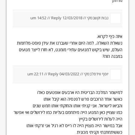
מרתק
נבות זקשבסקי //
12/03/2018 um 14:52
Reply
//
איזה כיף לקרוא.
נשאלת השאלה.. למה היום אחרי שעברנו את עידן פוסט-מלחמות
העולם, שיש ביקוש למנועים עתירי מומנט, לא חזרו לייצר מנועים
במבנה הזה?
יוסף ווידסלבסקי //
04/03/2022 um 22:11
Reply
//
למישמר המלכה הבריטית היו ארבעים אופנועים כאלו
כאשר אחד הרוכבים פרש לפנסיה הוא קיבל אותו
והביאו לישראל. אני קניתי אותו והחזקתי אותו חמש שנים
כמו שצויין כאן המנוע הייה מיתחמם בעליות כמו לירושלים ואי אפשר
הייה לעלות לירושלים בקייץ
אבל במישור הייה מצויין הייה לו רייס לא רגיל אני זרקתי אותו
כששיתחתנתי וקניתי מכונית