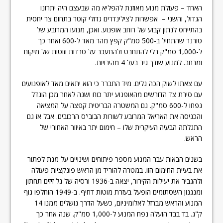
האחד – פעולת מנוע מאוזנת להפליא מה שבעצם היה יתרונו
הגדול, והשני – אפשרות לצילינדרים גדולי קוטר בתחום צר יחסית
בהתייחס לנתון קבוע של רוחב אופנוע. ואכן, מנועו המרובע של
טורנר שהתחיל ב-500 סמ"ק קפץ מהר מאד ל-600 ואחר כך
ל-1,000 סמ"ק בלי להתחבט ולהתעכב על טרדות וזוטות של מיקום
ומרחב. למנוע שודך גיר בעל 4 מהירויות.
עם צאתו לשוק הכה גלים. מיד התברר כי הוא יתאים מאד לאופנועים
עם סירת צד הדורשים מהאופנוע יתר כוח ושנה לאחר מכן הוגדל
נפחו ל-600 סמ"ק. גם המשטרה הבריטית קפצה על המציאה
והכניסה את האריאל המרובע לשורות הבובי'ס הרכובים. אבל אז גם
התגלתה הבעיה העיקרית שלו – חימום יתר באיזור האחורי של
הראש.
בשנים הבאות עבר המנוע מספר פיתוחים ושינויים על מנת לפתור
את בעיית החימום הזו. במטרה להוריד מן הראש פונקציות פעולה
ולהגביר את יעילות הקירור, יצאה ב-1936 ורסיה של גל זיזים תחתון
ומנגנון השסתומים הופעל בעזרת מוטות דחיף. ב-1949 הוחלפו גוף
המנוע והראש מברזל לאלומיניום, כשעל הדרך נושלים ממנו 14
ק"ג. בד בבד הועלה נפח המנוע ל-1,000 סמ"ק. שנה אחר כך