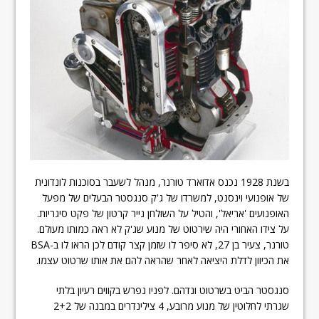
בשנת 1928 נכנס אדוארד טורנר, מנהל לשעבר בסוכנות לונדונית
של אופנועי וינסנט, למשרדו של ג'ק סנגסטר הבעלים של מפעל
האופנועים 'אריאל', והטיל על השולחן נייר קרטון של פקט סיגריות.
על צידו האחורי היה שירטוט של מנוע שג'ק לא ראה כמותו מעולם.
טורנר, צעיר בן 27, לא סיפר לו שזמן קצר קודם לכן הראו לו ב-BSA
את הכיוון לדלת היציאה לאחר שהראה להם את אותו שרטוט עצמו.
סנגסטר הביט בשרטוט ונדהם. לפניו נפרש בקווים רעיון בלתי
שגרתי לחלוטין של מנוע מרובע, 4 צילינדרים במבנה של 2+2