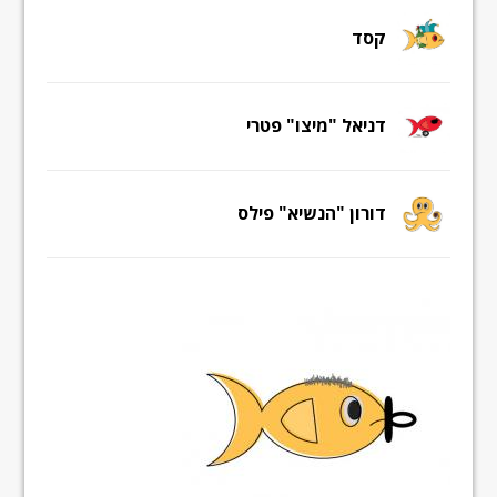
קסד
דניאל "מיצו" פטרי
דורון "הנשיא" פילס