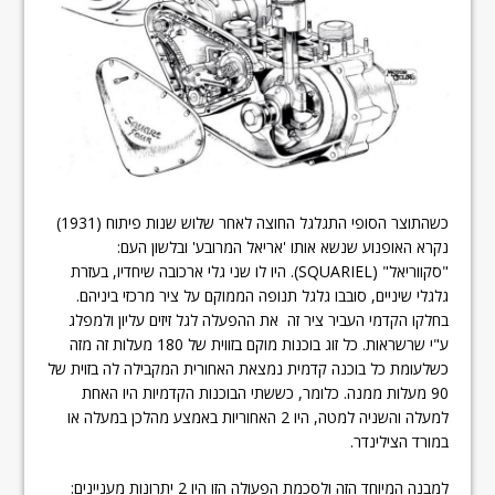
כשהתוצר הסופי התגלגל החוצה לאחר שלוש שנות פיתוח (1931)
נקרא האופנוע שנשא אותו 'אריאל המרובע' ובלשון העם:
"סקווריאל" (SQUARIEL). היו לו שני גלי ארכובה שיחדיו, בעזרת
גלגלי שיניים, סובבו גלגל תנופה הממוקם על ציר מרכזי ביניהם.
בחלקו הקדמי העביר ציר זה את ההפעלה לגל זיזים עליון ולמפלג
ע"י שרשראות. כל זוג בוכנות מוקם בזווית של 180 מעלות זה מזה
כשלעומת כל בוכנה קדמית נמצאת האחורית המקבילה לה בזוית של
90 מעלות ממנה. כלומר, כששתי הבוכנות הקדמיות היו האחת
למעלה והשניה למטה, היו 2 האחוריות באמצע מהלכן במעלה או
במורד הצילינדר.
למבנה המיוחד הזה ולסכמת הפעולה הזו היו 2 יתרונות מעניינים: