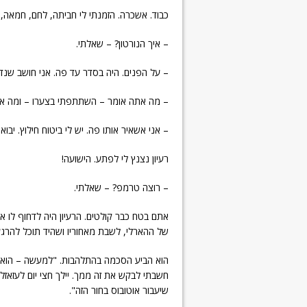
כבוד. אשכרה. הזמנתי לי חביתה, לחם, חמאה, 
– איך הנורטון? – שאלתי.
– על הפנים. היה בסדר עד פה. אני חושב שנד
– מה אתה אומר – השתתפתי בצערו – ומה את
– אני אשאיר אותו פה. יש לי ביטוח חילוץ. יבוא
רעיון נצנץ לי לפתע. הישועה!
– רוצה טרמפ? – שאלתי.
אתם בטח כבר קולטים. הרעיון היה לדחוף לו את
של ההארלי, לשבת מאחוריו ושהיד תוכל להרג
הוא הביע הסכמה בהתלהבות. "למעשה – הוא
חשבתי לבקש את זה ממך. יילך חצי יום לעזאזל
שיעבור אוטובוס בחור הזה".