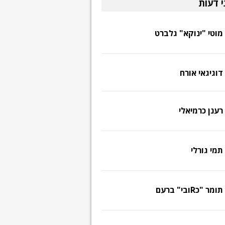
י דעות
מוטי "ינוקא" גלברט
דוגיגאי אורח
רענן כרמיאלי
תמי גורלי
תומר "כRובי" ברעם