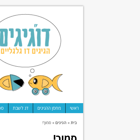
ראשי
מחסן ההגיגים
דג לשבת
ספ
בית
»
הגיגים
»
סמוך!
סמוך!