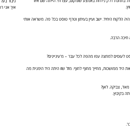
ח. בתחנת דלק נידחת באמצע שומקום, עצרתי. הייתה שם איזו
גיבור בעל 
ץ.
איך אני ר
יה הלקוח היחיד. ישב ועיין בעיתון וטרף טוסט בכל פה. משראה אותי
 חיכה הרבה.
סט לעוסים למחצה עפו מהפה לכל עבר – מ'עיניינים?
 את היד ממושכות, מחייך מחוף לחוף. מזל שזו היתה היד הימנית מה
מאד, צביקה. לאן?
ה בקיבוץ.
ר.