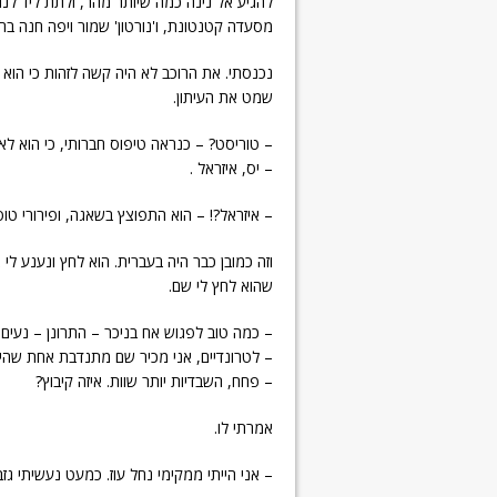
להגיע אל נינה כמה שיותר מהר, ולתת ליד לנו
מסעדה קטנטונת, ו'נורטון' שמור ויפה חנה בחו
נכנסתי. את הרוכב לא היה קשה לזהות כי הוא ה
שמט את העיתון.
– טוריסט? – כנראה טיפוס חברותי, כי הוא לא
– יס, איזראל .
– איזראל?! – הוא התפוצץ בשאגה, ופירורי טו
וזה כמובן כבר היה בעברית. הוא לחץ ונענע לי
שהוא לחץ לי שם.
– כמה טוב לפגוש אח בניכר – התרונן – נעים 
– לטרונדיים, אני מכיר שם מתנדבת אחת שהית
– פחח, השבדיות יותר שוות. איזה קיבוץ?
אמרתי לו.
– אני הייתי ממקימי נחל עוז. כמעט נעשיתי גזב