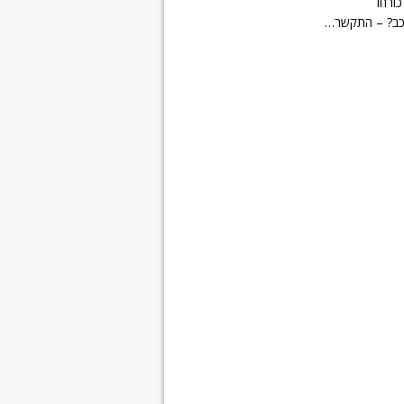
כורחו
וכב? – התקשר…