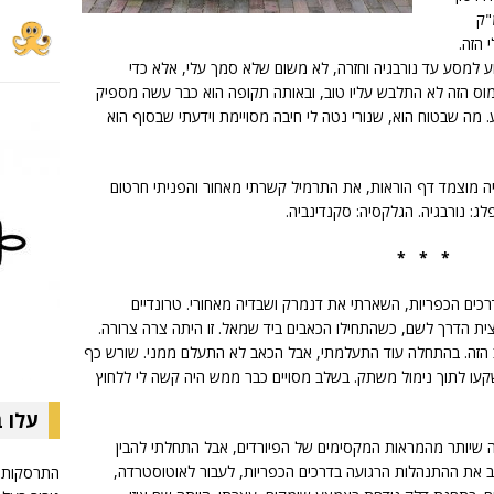
נומות של 883 סמ"ק
 הזה.
ע למסע עד נורבגיה וחזרה, לא משום שלא סמך עלי, אלא כדי
יזמוס הזה לא התלבש עליו טוב, ובאותה תקופה הוא כבר עשה מספיק
 מה שבטוח הוא, שנורי נטה לי חיבה מסויימת וידעתי שבסוף הוא
היה מוצמד דף הוראות, את התרמיל קשרתי מאחור והפניתי חרטום
לג: נורבגיה. הגלקסיה: סקנדינביה.
* * *
רכים הכפריות, השארתי את דנמרק ושבדיה מאחורי. טרונדיים
ית הדרך לשם, כשהתחילו הכאבים ביד שמאל. זו היתה צרה צרורה.
כאב הזה. בהתחלה עוד התעלמתי, אבל הכאב לא התעלם ממני. שורש כף
קעו לתוך נימול משתק. בשלב מסויים כבר ממש היה קשה לי ללחוץ
עלו 
ה שיותר מהמראות המקסימים של הפיורדים, אבל התחלתי להבין
וב את ההתנהלות הרגועה בדרכים הכפריות, לעבור לאוטוסטרדה,
התרסקות 