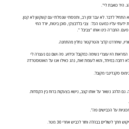
 היד כואבת לי".
וא התחיל לדבר. לא עבר זמן רב, ותפסתי שנפלתי עם קשקשן לא קטן.
ידעתי עליו כמעט הכל: צבי בלדבצקי, סוכן ביטוח, יורד החי
עם. החבר'ה כינו אותו "צביבל ".
ריו, שיחררנו קלצ' והטרקטור נחלץ מהתחנה.
המראות היו עוצרי נשימה כמקובל וכידוע. פה ושם גם נעצרה לי
א רחבה במיחד, והוא לעומת זאת, נהג כאילו אנו על האוטוסטרדה
מוס סקנדינבי מקובל.
. גם הלהג נשאר על אותו קצב, נישא בצעקות ברוח בין הקסדות.
מכוניות על הכבישים פה".
 חתך לשוליים בבהלה וחזר לכביש אחרי 30 מטר.