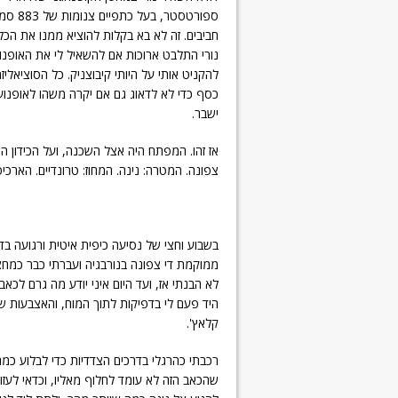
ספורטסטר, בעל כתפיים צ
חביבים. זה לא בא בקלות להוציא ממנו את הכלי
נורי התלבט ארוכות אם להשאיל לי את האופנו
להקניט אותי על היותי קיבוצניק. כל הסוציאל
כסף כדי לא לדאוג גם אם יקרה משהו לאופנוע.
ישבר.
אז זהו. המפתח היה אצל השכנה, ועל הכידון 
צפונה. המטרה: נינה. המחוז: טרונדיים. הארכיפ
בשבוע וחצי של נסיעה כיפית איטית ורגועה בד
ממוקמת די צפונה בנורבגיה ועברתי כבר כמחצ
לא הבנתי אז, ועד היום איני יודע מה גרם ל
היד פעם לי בדפיקות לתוך המוח, והאצבעות ש
קלאץ'.
רכבתי כהרגלי בדרכים הצדדיות כדי לבלוע כמ
שהכאב הזה לא עומד לחלוף מאליו, וכדאי לעז