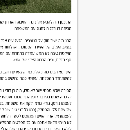
הביתה לנורבגיה לחגוג עם המשפחה.
החג הזה יושב חזק על הנוצרים. הגעגועים אכלו
בפאב העלוב של העיירה הסמוכה, ואז לחזור אל 
האלטרנטיבה לא ממש עמדה בתחרות עם המסו
סף הדלת, וריח הברווז הצלוי של אמא.
להשתחרר מהפלחה, עשיתי כמה גרושים בתור 
הסיבה שלא טסתי ישר לאוסלו, היה בן דודי נור
זה כמה שנים בפרבר קופנהגני מכובד ועכשיו 
לעצמו נורמן. נורי- נורמן לקח את משפחתו בקי
של שנת 78' והסתלק (כמו כל דני טוב שיכו
לעצמו) אל אחד האיים הסמוכים לספרד לחופ
לא הייתי מלאה אתכם עם כל הפרטים התפלים 
לולא השאיר נורי במחסן הקופנהגני שלו הרלי דו