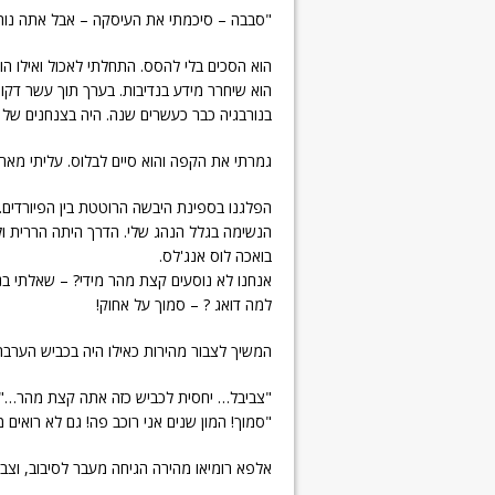
"סבבה – סיכמתי את העיסקה – אבל אתה נוהג.
הוא הסכים בלי להסס. התחלתי לאכול ואילו ה
הוא שיחרר מידע בנדיבות. בערך תוך עשר דקות 
בנורבגיה כבר כעשרים שנה. היה בצנחנים של פ
גמרתי את הקפה והוא סיים לבלוס. עליתי מאחו
הפלגנו בספינת היבשה הרוטטת בין הפיורדים. 
הנשימה בגלל הנהג שלי. הדרך היתה הררית ול
בואכה לוס אנג'לס.
אנחנו לא נוסעים קצת מהר מידי? – שאלתי בני
למה דואג ? – סמוך על אחוק!
המשיך לצבור מהירות כאילו היה בכביש הערבה
"צביבל… יחסית לכביש כזה אתה קצת מהר…"
"סמוך! המון שנים אני רוכב פה! גם לא רואים 
אלפא רומיאו מהירה הגיחה מעבר לסיבוב, וצביקוש