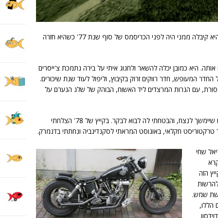
התיכנון היה להגיע אל נינה. החיבוק האחרון שהיא קיבלה ממני היה לפני הכריסמס של סוף שנת 77' כשהיא חזרה
 אותה. היא כמובן יכלה להשאר ולחגוג איתי על בירה נתמכת צ'ייסרים
החדר המעופש, חדר רווקים זרוק בקיבוץ, וליפול לעוד שנת שיכורים.
רת, עם הנרות המרצדים ליד האשוח, הבוהק של שלג הנערם על
היינו מאוהבים כזה כאילו, כמו שצעירים חושבים שיימשך לנצח, והבטחתי לה לבוא לבקר. בקייץ של 78' הצלחתי
טרקטוריסט חקלאי, באוגוסט המראתי לסקנדינביה ונחתתי בדנמרק.
יאל שחי
קרא
יץ הזה
ל להרשות
שת שמש.
הללו,
ידסון