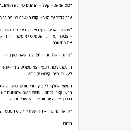
"כוס אמאכ – קילל – הנהגים כאן לא משהו…"
עבר לדבר על הצבא. קולו הצטרח בטונים גבוה
"אמרתי לאריק שרון: בוא נקים יחידת קומנדו, נקרא לה 101, נכניס להם באימ-אימא-של
– צביקה…מדרון… אספלט לא משהו…"- הראש נ
את התשובה.
"מ'תה דואג? סמוך! 20 שנה שאני כאן בדרך הזו. אני מכיר כל אבן וכל בור!"
הרגשתי לכוד. העסק יצא משליטה. מר–יודע-הכ
לעשות. הייתי קיבוצניק כידוע.
הנושא הוחלף לקיבוץ וטרקטורים. סיפר שהיתה
חרש, קצר, נלחם… עושה רושם שהציונות לא הי
ברברן. אללה יוסתור אנד היז אורקסטרה.
"תראה תמונה" – הוא שלח יד לכיס הפנימי של
תזהר!