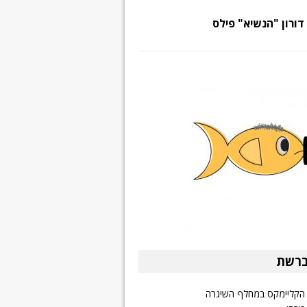
דורון "הנשיא" פילס
ברשת
הקליימקס במחלף השיגרה