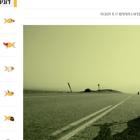
דוגיג
ברט
ב
הגיגים
// 6 תגובות