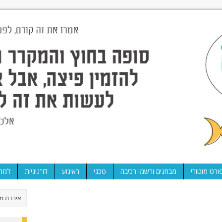
ורט מוטורי
מבחנים ורשמי רכיבה
טכני
ראינוע
דו"גיגיות
למה 