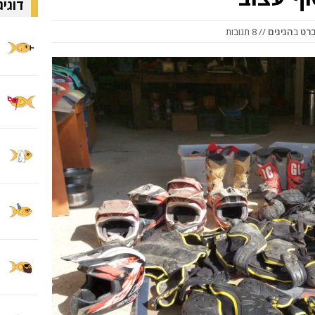
דוגיג
ברט
ב
הגיגים
// 8 תגובות