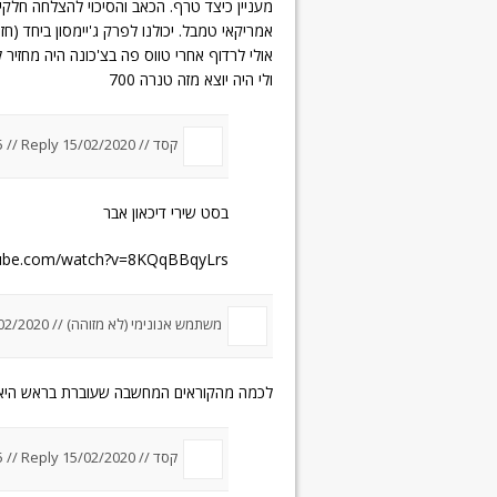
מעניין כיצד טרף. הכאב והסיכוי להצלחה חלק
אמריקאי טמבל. יכולנו לפרק ג'יימסון ביחד (חזר
אולי לרדוף אחרי טווס פה בצ'כונה היה מחזיר 
ולי היה יוצא מזה טנרה 700
קסד //
15/02/2020 um 13:35
Reply
//
בסט שירי דיכאון אבר
tube.com/watch?v=8KQqBBqyLrs
משתמש אנונימי (לא מזוהה) //
2020 um 14:22
לכמה מהקוראים המחשבה שעוברת בראש היא..
קסד //
15/02/2020 um 15:55
Reply
//