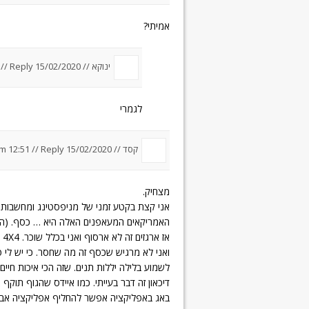
אמיתי?
ינוקא //
15/02/2020 um 12:09
Reply
//
לגמרי
קסד //
15/02/2020 um 12:51
Reply
//
מצחיק.
אני קצת בקטע זמני של מניפסטינג ומחשבות יו
האמריקאים המעאפנים האלה היא … כסף. (הדו
אז ארגזים זה לא ארסוף ואני בכלל שוכר. 4X4 (מטראז' בארנונה) חשמל מאתיים זוזין
ואני לא מרגיש שכסף זה מה שחסר. כי יש לי 
לשמוע בלילה יללות תנים. שזה הכי איכות חיים 
דיכאון זה דבר בעייתי. כמו איידס שהגוף תוקף 
באג באפליקציה אפשר להחליף אפליקציה אבל 