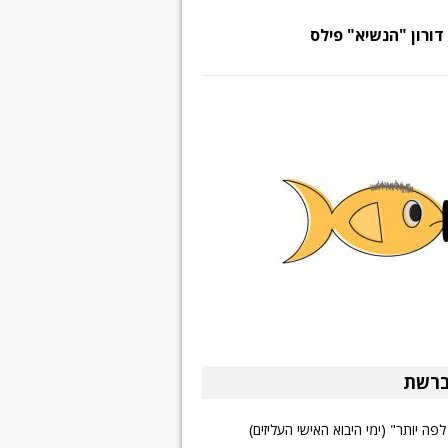
דורון "הנשיא" פילס
ברשת
פה יותר" (ימי היבוא האישי העליזים)