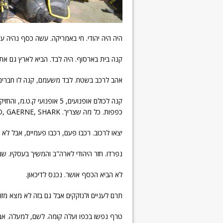
היה היה יהודי. חי באמריקה. עשה כסף נהיה 
קנה בית בארסוף. היה לבד. הביא לארץ גם את
אהב לרכב בשטח. לבד משעמם, קנה לו חברים
קנה לכולם אופנועים, 5 אופנ
כפפות. כל מה שצריך. UFO, GAERNE, SHARK. שש או שבע סטים קומפלט.
יצאו לרכוב. רכבו פעם, רכבו פעמיים, אבל לא ה
נפרדו. חזר היהודי לארה"ב והמשיך בעסקיו. שם דווקא הצלי
לא הביא הכסף אושר. נכנס לדיכאון.
תרם לעניים ולנזקקים אבל גם בזה לא מצא מז
טרף נפשו בכפו ועלה קומה. לשם, למעלה. אב