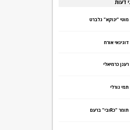
י דעות
מוטי "ינוקא" גלברט
דוגיגאי אורח
רענן כרמיאלי
תמי גורלי
תומר "כRובי" ברעם