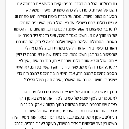
גם ב'בולדוג' הכל היה בסדר. נהניתי קצת מלזעזע את הבחורה עם
השם של הפרח. סיפרתי לה כמה סיפורים, סיפורי פשע לא
מסעירים באופן מיוחד, מכות על חברת ביטוח וכאלה. היא פתחה זוג
עיניים גדולות. לחם בשבילי. עד כאן הכל מצוין. העיניינים התחילו
להסתבך כשיצאנו מהקופי-שופ. הלכנו ברחוב, ופתאום נהיה הסיפור
של מי הולך עם מי. השכן נצמד למיכל, ואני הלכתי ליד הפרח או
מאחור, והסתכלתי עליהם. הקשר שלהם נראה לי חזק. הם התנהגו
מאוד בחופשיות, וקראו אחד לשני בשמות חיבה. לא נראה לי
שהסיפור בינה לבין השכן גמור. יכול להיות שהיא לא נותנת לו לזיין
אותה, אבל זה לא אומר כלום. אוהבת אותו, מזדיינת איתי, איך לא
קלטתי? אם היה לי מושג שעד כדי כך חזק הקשר ביניהם, לא הייתי
מסכים להיכנס למצב הזה, אבל הייתי חייב להיכנס למצב הזה כדי
שיהיה לי מושג. ויש גם את השאלה, איפה תישן מיכל הלילה?
בדרך פגשנו עוד חבורה של ישראלים שעובדים בטלוויזיה ובאו
לאמסטרדם לסוף שבוע של סמים, לסדר את הראש באופן חוקי.
כאלה שמתחככים בעולם הטלווזיה מתוך תקווה שאבק הכוכבים
ידבק בהם, מרגישים במרכז העניינים, מכירים את כל השמות
הגדולים באופן אישי, ובעצם עובדים בתור עוזר במאי, עוזר מפיק, שזה
משהו בין נער שליחויות לפקיד במשרד, העיקר לעבוד במדיה, לנהל