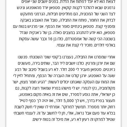
לצאת הוא לא יוכל לפתוח את הדלת. בפנים יושבים שני יאפים
גרמנים שבאו להולנד לקנות קוקאין. סטפאן יורד מהאופנוע וניגש
לצד השני של המכונית, הם מחליפים חבילות, הגרמני מתעקש
לבדוק את החומר, פותח את החבילה, טובל את האצבע באבקה
ומסניף קצת. סטפאן בינתיים סופר את הכסף. אני מרגיש בטוח עם
סטפאן, הוא יודע להתנהג במצבים כאלה. בן של ג'אנקית שגדל
בשכונה הכי קשה של אמסטרדם, כולו בן 16 וכבר עושה עסקות
באלפי דולרים. מזכיר לי קצת את עצמי.
אחרי שמסרנו את החבילה, נעצרנו ב'קופי שופ' השכונתי. פגשנו
שם את יורגן ומרטין. כולנו יושבים ליד הבר, שותים בירה, מעשנים
ג'וינטים. סטפאן מעביר לי 200 דולר. לא רע בשביל סיבוב של רבע
שעה על האופנוע. יורגן קולט את העברה של הכסף, ומתחיל לזיין לי
את המוח עם העסקה שאנחנו יכולים לעשות: "הגיע חומר מצוין, ישר
מקולומביה, נקי לגמרי. יש לי מישהו בפריז שמאוד רוצה לקנות, גם
כן ישראלי, אתה נוסע לספרד, שים את זה באיזה מקום באופנוע,
תעצור בפריז בדרך, ויש לך 5,000 דולר, ואז יהיה לך כסף לטייל
רחוק יותר מספרד. תמשיך למרוקו". אמרתי לו שאין לי חשק לשבת
בכלא עוד פעם אבל נראה, אולי, תן לי לחשוב על זה. לעצמי חשבתי
שטיול למרוקו זה רעיון לא רע, את מיכל זה בטוח ירשים.