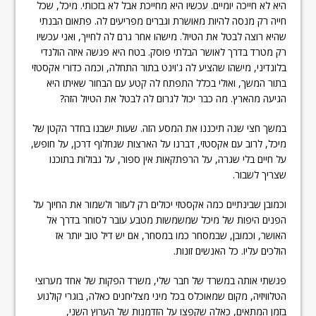
היא לא חייכה יומיים. עכשיו היא מחייכת אבל לא בזכותי. מיכל, שכל
חייה רק מנסה להיות מאושרת וגברים מפריעים לה. פתאום הבנתי
שהיא רוצה לבטל את הטיול. מישהו אחר גרם לה לחייך, ואני עכשיו
רק מטרד בדרך לאושר הבלתי פוסק. בטח היא פגשה איזה הולנדי
בלונדיני, מישהו שהציע לה ג'וינט בתור התחלה, וכמה כדורי אקסטזי
בתור המשך, ואולי בכלל התפתח לה קטע עם הבחור שאיתו היא
הגיעה מהארץ. מה כבר יכול לגרום לה לבטל את הטיול הזה?
במשך חצי שנה תיכננו את המסע הזה. שעות ישבנו בחדר הקטן של
מיכל, לרוב עם אקסטזי, דברנו על הארצות שנחלוף דרכן, על חופש,
על חיים בלי שגרה, על הרפתקאות אין ספור, על גבולות בתוכנו
שצריך לשבור.
וכמובן שבינתיים כמה אקסטזי יכולים רק לעזור ולשמור את החיוך על
הפנים היפות של מיכל שמשמשות מטבע עובר לסוחר בדרך אל
האושר, וכמובן, שבמסחר כמו במסחר, אם יש דיל טוב יותר אז
הולכים עליו. כל האנשים זונות.
פגשתי אותה במשרד של חבר שלי, משרד הפקות של אחד מערוצי
הטלוויזיה, מקום שמאוכלס בכל מיני מצליחנים כאלה, בוגרי קולנוע
בזמן המתאים, כאלה שקפצו על הזדמנות של הערוץ השני,