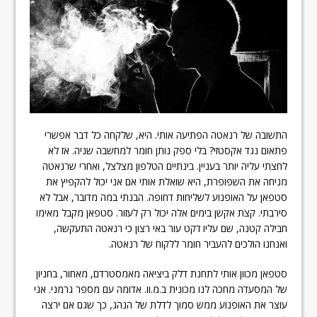
התשובה של רנאטה הפתיעה אותי. היא, שלקחה כל דבר אפשרי
פתאום נגד אקסטזי? בלי ספק נותן חומר למחשבה שניה. אז לא
לחצתי עליה יותר בעניין. בינתיים הטלפון מצלצל, ואחרי שרנאטה
מניחה את השפופרת, היא שואלת אותי אם אני יכול להקפיץ את
סטפאן על האופנוע לשליחות דחופה. הבנתי במה מדובר, אבל לא
סירבתי. קצת אקשן בימים אלה יכול רק לעזור. סטפאן מקבל מאימו
חבילה קטנה, שם עליו ז'קט עור באי רצון כי רנאטה התעקשה,
ואנחנו הולכים להעביר חומר ללקוח של רנאטה.
סטפאן מכוון אותי לתחנת דלק ביציאה מאמסטרדם, מאחור, בחניון
של המסעדה מחכה לנו מכונית ב.מ.וו. אדומה עם מספר גרמני. אני
עוצר את האופנוע ממש סמוך לדלת של הנהג, כך שגם אם ירצה