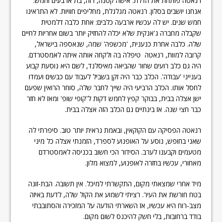
רנאטה פותחת את הדלת. אישה קטנה, רזה, בת ארבעים וחמש.
אנחנו יושבים בסלון. רנאטה מגלגלת, מחליפים חוויות. לא התראינו
חמש שנים. יש לה עכשיו ארבעה כלבים: אחת כלבה דלמטית
שקבלה מחברה ג'אנקית שלא יכלה להחזיק יותר בשום אחריות לחיים
שלה. כלבה אחרת כנענית, 'מכשפה' שמה, שנאספה בישראל,
קרובה למוות, רנאטה טיפלה בה ולקחה אותה איתה לאמסטרדם.
היה גם כלב רועים שחור שהביאה מאיסלנד, לשם היא נוסעת קבוע
בענייני 'עבודה'. הכלב כבר היה זקן בשביל לעבוד עם כבשים ועמדו
לחסל אותו. הכלב הרביעי היה שייך לחבר שלה, סוחר הרואין שפעם
ישן אצלה בבית, בבוקר קפץ לחמש דקות ל'קופי שופ' ומאז לא חזר
כבר חצי שנה. אז בינתיים גם הכלב הזה אצלה בבית.
רנאטה הפסיקה עם הקוקאין, ובאמת נראית יותר טוב. סיפרתי לה
שאני בחופש, נוסע על האופנוע לספרד, הזמנתי אצלה כל מיני
מטעמים וקבענו לערב. הסידור הכי חשוב בכניסה לאמסטרדם
מאחורי, עכשיו בחזרה לאופנוע, למצוא מלון.
מיד אחרי שמצאתי מקום, התקשרתי למיכל. אין תשובה. הבת-זונה
בטח חורשת את העיר. רציתי לשמוע את הקול שלה, לדעת באיזה
מצב-רוח היא עכשיו, אז השארתי הודעה על המזכירה והסתובבתי
בודד ברחובות, בלי חשק להיכנס לשום מקום.