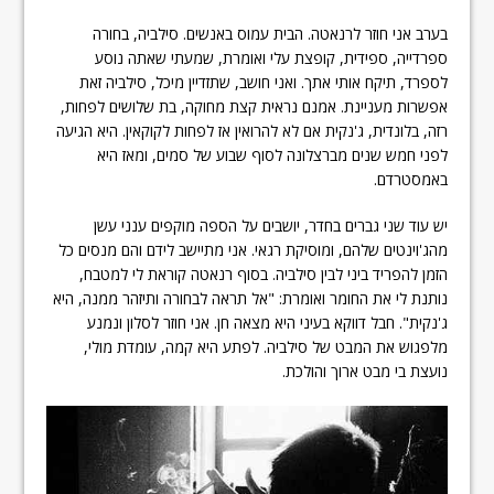
בערב אני חוזר לרנאטה. הבית עמוס באנשים. סילביה, בחורה
ספרדייה, ספידית, קופצת עלי ואומרת, שמעתי שאתה נוסע
לספרד, תיקח אותי אתך. ואני חושב, שתזדיין מיכל, סילביה זאת
אפשרות מעניינת. אמנם נראית קצת מחוקה, בת שלושים לפחות,
רזה, בלונדית, ג'נקית אם לא להרואין אז לפחות לקוקאין. היא הגיעה
לפני חמש שנים מברצלונה לסוף שבוע של סמים, ומאז היא
באמסטרדם.
יש עוד שני גברים בחדר, יושבים על הספה מוקפים ענני עשן
מהג'וינטים שלהם, ומוסיקת רגאי. אני מתיישב לידם והם מנסים כל
הזמן להפריד ביני לבין סילביה. בסוף רנאטה קוראת לי למטבח,
נותנת לי את החומר ואומרת: "אל תראה לבחורה ותיזהר ממנה, היא
ג'נקית". חבל דווקא בעיני היא מצאה חן. אני חוזר לסלון ונמנע
מלפגוש את המבט של סילביה. לפתע היא קמה, עומדת מולי,
נועצת בי מבט ארוך והולכת.