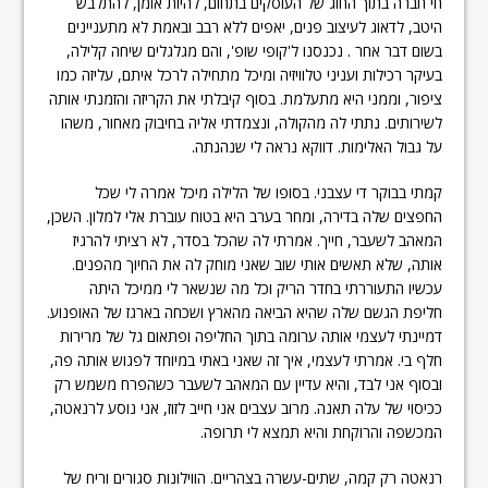
חי חברה בתוך החוג של העוסקים בתחום, להיות אומן, להתלבש
היטב, לדאוג לעיצוב פנים, יאפים ללא רבב ובאמת לא מתעניינים
בשום דבר אחר . נכנסנו ל'קופי שופ', והם מגלגלים שיחה קלילה,
בעיקר רכילות ועניני טלוויזיה ומיכל מתחילה לרכל איתם, עליזה כמו
ציפור, וממני היא מתעלמת. בסוף קיבלתי את הקריזה והזמנתי אותה
לשירותים. נתתי לה מהקולה, ונצמדתי אליה בחיבוק מאחור, משהו
על גבול האלימות. דווקא נראה לי שנהנתה.
קמתי בבוקר די עצבני. בסופו של הלילה מיכל אמרה לי שכל
החפצים שלה בדירה, ומחר בערב היא בטוח עוברת אלי למלון. השכן,
המאהב לשעבר, חייך. אמרתי לה שהכל בסדר, לא רציתי להרגיז
אותה, שלא תאשים אותי שוב שאני מוחק לה את החיוך מהפנים.
עכשיו התעוררתי בחדר הריק וכל מה שנשאר לי ממיכל היתה
חליפת הגשם שלה שהיא הביאה מהארץ ושכחה בארגז של האופנוע.
דמיינתי לעצמי אותה ערומה בתוך החליפה ופתאום גל של מרירות
חלף בי. אמרתי לעצמי, איך זה שאני באתי במיוחד לפגוש אותה פה,
ובסוף אני לבד, והיא עדיין עם המאהב לשעבר כשהפרח משמש רק
ככיסוי של עלה תאנה. מרוב עצבים אני חייב לזוז, אני נוסע לרנאטה,
המכשפה והרוקחת והיא תמצא לי תרופה.
רנאטה רק קמה, שתים-עשרה בצהריים. הווילונות סגורים וריח של