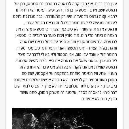
עשן כבד בבית. אני מכין קפה לרנאטה במטבח. גם סטפאן, הבן של
רנאטה יושב איתנו, סטפאן בן 16, רזה, יפה, רנאטה שולחת אותו
להביא קצת גראס מלמעלה. היא רק התעוררה, וכבר מגלגלת ג'וינט
לעצמה ומגישה לי קצת חומר לגלגל. זה גראס מגידול עצמי,
ורנאטה אומרת שהחומר לא טוב כמו שצריך כי סטפאן משקה את
הצמחים ביותר מדי מים. מיד פורץ ויכוח סוער בהולנדית בין סטפאן
לרנאטה, עד שסטפאן רץ ומביא ספר על גידול גראס שרנאטה
זורקת בזלזול הצידה: "אני מכשפה ואני יודעת יותר טוב מכל ספר".
החומר דווקא עובד עלי טוב, אני מסטול ולא בא לי לדבר על מיכל
ליד סטאפן, אז אני שואל את רנאטה אם היא יכולה להשיג אקסטזי.
רנאטה שואלת אם אני לוקח הרבה מזה. אני עונה שלאחרונה זה
מעניין אותי. ואז רנאטה פותחת בהתקפה על אקסטזי, שזה סם
מסוכן מאוד ותמים רק לכאורה. היא מכירה אנשים שלוקחים אקסטזי
בקביעות, לא נהנים יותר מכלום בלי זה. לא צריך להכניס לגוף שום
דבר כימי. גראס זה בסדר, אקסטזי זה משחק מסוכן, סתם אושר
מזויף, חיים לא אמיתיים.