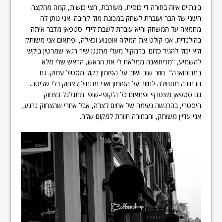
בינתיים איזה בחורה די כוסית, מעורבת, חצי כושית, קמה מהקצה
השני של הבר ועוברת לשחק במכונת מזל קרובה. אני נותן לה
מחמאה על המשחק והיא עוברת לשבת לידי. סטפאן מדבר איתה
בהולנדית. אני קולט את המילה אופנוע וכאלה, ופתאום אני משותק
ולא יכול להגיד כלום. ברמקול מעלי מתנגן שיר רגאי שמרטין ביקש
להשמיע, "מריחואנה ממלאת לי את הראש, הראש שלי מלא
במריחואנה" חוזר שוב ושוב על הפזמון בקול מסטול עמוק. גם
הבחורה מתחילה לחזור על הפזמון ואני מתחיל לצחוק בלי שליטה.
גם סטפאן מצטרף ופתאום כל ה'קופי-שופ' מתגלגל בצחוק
היסטרי, בהרגשה נעימה של אחים לצרה, אבל אחרי שהצחוק נרגע,
אני עדיין משותק, והבחורה חוזרת למקום שלה.