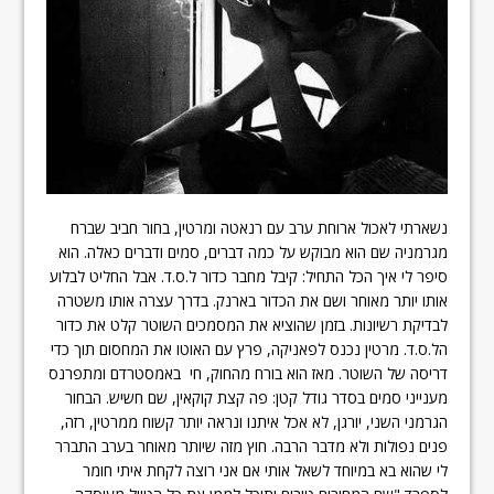
נשארתי לאכול ארוחת ערב עם רנאטה ומרטין, בחור חביב שברח
מגרמניה שם הוא מבוקש על כמה דברים, סמים ודברים כאלה. הוא
סיפר לי איך הכל התחיל: קיבל מחבר כדור ל.ס.ד. אבל החליט לבלוע
אותו יותר מאוחר ושם את הכדור בארנק. בדרך עצרה אותו משטרה
לבדיקת רשיונות. בזמן שהוציא את המסמכים השוטר קלט את כדור
הל.ס.ד. מרטין נכנס לפאניקה, פרץ עם האוטו את המחסום תוך כדי
דריסה של השוטר. מאז הוא בורח מהחוק, חי באמסטרדם ומתפרנס
מענייני סמים בסדר גודל קטן: פה קצת קוקאין, שם חשיש. הבחור
הגרמני השני, יורגן, לא אכל איתנו ונראה יותר קשוח ממרטין, רזה,
פנים נפולות ולא מדבר הרבה. חוץ מזה שיותר מאוחר בערב התברר
לי שהוא בא במיוחד לשאל אותי אם אני רוצה לקחת איתי חומר