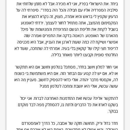
ביחד. את הישראלי בפריז, אני לא מכירה אבל לא מזמן שלחתי את
סילביה הספרדיה אליו עם חבילה והכל היה בסדר". סיפרתי לה על
הרעיון שקפץ לי בראש והיא אמרה, מצוין, זה נקרא להוציא את
המקסימום מהמצב, אתה מתחיל לחזור לעצמך. ירדתי לאופנוע
בשביל לקחת את חליפת הגשם המרופדת והמגושמת של מיכל
מהארגז של האופנוע. רנאטה בדקה את התפרים ואמרה שזה
אפשרי ושייקח לה כמה שעות לארגן את העניין, אבל היא מכניסה
לריפוד חצי קילו של קוקאין בלי בעיה. אמרתי לה שתחכה, שעוד לא
החלטתי סופית וקבענו ליותר מאוחר בלילה.
אני חוזר למלון ויושב בחדר, מסתכל בטלפון וחושב אם היא תתקשר
או לא. אם יש לה קטע עם הבחור הזה. אם היא משתמשת בי כשנוח
לה, אקסטזי מדבר יהודה. אולי כדאי להפסיק לחשוב. מעניין מה היא
עושה עכשיו, אולי היא יושבת ומחכה לטלפון ממני?
להתקשר אליה? עכשיו זאת ההזדמנות האחרונה לברוח. אני יכול
בשקט לארוז את כל הדברים ולתת גז, להסתלק מפה לבד מוקדם
בבוקר.
חדר גדול וריק. תחושה חזקה של אכזבה, כל הדרך לאמסטרדם
בשבילה, והיא אפילו לא מתקשרת. באמת היא לא אוהבת אף אחד,