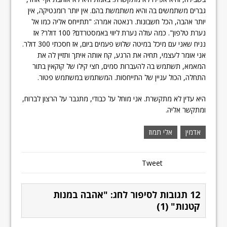
גברים משתמשים בה והיא משתמשת בהם. אין יותר רומנטיקה, אין
יותר אהבה, הכל חשבונות. רנאטה אמרה: "תתייחס אליה כמו אל
נערת טלפון". כמה עולה נערת ליווי באמסטרדם? 100 דולר? אז
נניח שאני עם מיכל במיטה שלוש פעמים ביום, אז חסכתי 300 דולר.
אני אומר לעצמי, תחיה את הרגע, קח אותה איתך ותזיין לה את
המאמא, תשתמש בה להעברות סמים, חצי קילו של קוקאין בתור
התחלה, הכול עניין של התייחסות. המשתמש במשתמש פטור.
היא עדין לא מתקשרת. אני מוחל על כבודי, מתגבר על הרצון לברוח,
ומתקשר אליה.
אדמין
אלי תמוז
Tweet
12 תגובות לסיפור לחג: "אהבה במנות
קטנות" (1)