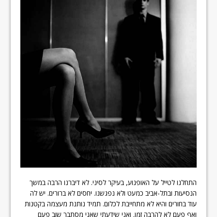
התחלנו לטייל על האופנוע, בעיקר לסיני. לא דיברנו הרבה במשך
הנסיעות ובתל-אביב כמעט ולא נפגשנו. יחסים לא ברורים. יש לה
עוד בחורים והיא לא מתחייבת לכלום. תמיד נותנת מעצמה בקטנות
ואף פעם לא להרבה זמן. ואני שידעתי שאני מסתבך שוב פעם