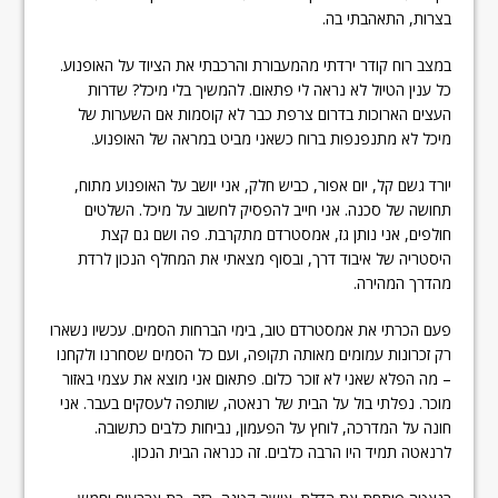
בצרות, התאהבתי בה.
במצב רוח קודר ירדתי מהמעבורת והרכבתי את הציוד על האופנוע.
כל ענין הטיול לא נראה לי פתאום. להמשיך בלי מיכל? שדרות
העצים הארוכות בדרום צרפת כבר לא קוסמות אם השערות של
מיכל לא מתנפנפות ברוח כשאני מביט במראה של האופנוע.
יורד גשם קל, יום אפור, כביש חלק, אני יושב על האופנוע מתוח,
תחושה של סכנה. אני חייב להפסיק לחשוב על מיכל. השלטים
חולפים, אני נותן גז, אמסטרדם מתקרבת. פה ושם גם קצת
היסטריה של איבוד דרך, ובסוף מצאתי את המחלף הנכון לרדת
מהדרך המהירה.
פעם הכרתי את אמסטרדם טוב, בימי הברחות הסמים. עכשיו נשארו
רק זכרונות עמומים מאותה תקופה, ועם כל הסמים שסחרנו ולקחנו
– מה הפלא שאני לא זוכר כלום. פתאום אני מוצא את עצמי באזור
מוכר. נפלתי בול על הבית של רנאטה, שותפה לעסקים בעבר. אני
חונה על המדרכה, לוחץ על הפעמון, נביחות כלבים כתשובה.
לרנאטה תמיד היו הרבה כלבים. זה כנראה הבית הנכון.