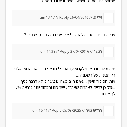
Good, i like it and i want to do the same
אלי פ. //
26/04/2016 um 17:17
Reply
//
אחלה סיפור!! מחכה להמשך!! אולי יעשו מזה סרט, יש סיכוי?
הנשר //
27/04/2016 um 14:38
Reply
//
יפה מאד וגורר אותי לקרוא עד הסוף ! גם אני מכיר את ההוא ,אלוף
הקומבינות של השכונה …
אותו הסיפור הישן .. עשינו חיים כשהיינו צעירים ולא הרבה כסף
..אבל כן לחיים ולאהבות שאהבנו. ישר כוח ותכתוב יותר כנראה שיש
לך את זה …
חרדית נאה //
05/03/2025 um 16:44
Reply
//