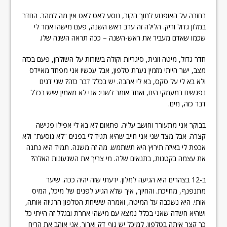
בחזרה על האופנוע לתוך הקור, נוסע לאט לאט אין מה למהר. החדר
במלון גדול וריק. הלילה זה ערב ראש השנה, פעם מישהו אמר לי
שכמו שאדם מעביר את ראש-השנה – ככה תראה השנה שלו.
חדר גדול, מיטה זוגית, סיגריות וקולה בשורות על השולחן, פעם בכזה
מצב, ישר הייתי מזמין נערת טלפון, אבל עכשיו אני מפחד מאיידס
ולא בא לי על סקס, בא לי אהבה. יש בכלל דבר כזה? שני דגים
נפגשים במעמקי הים, ואחד אומר לשני: אני לא מאמין שיש בכלל
דבר כזה, מים.
בבוקר אני מתעורר וחושב עליה. פתאום לא בא לי אפילו פגישה
קצרה. אבל מצד שני אני חייב שהיא תגיד לי בפנים "לא נוסעת" ולא
אכפת לי באיזה תירוץ היא תשתמש. מה זה משנה. תמיד היא נתנה
את עצמה בקטנות, בתנאים שלה. מי צריך את השגעונות האלה?
ב-12 בצהרים היא הגיעה למלון. ידעתי שזה יהיה ככה. שיער
מתנפנף, מחייכת. והחיוך, איך שלא הגיע לפנים של מיכל, המיס
אותי. היא נשכבה על המיטה, ואמרה ששיחת הטלפון הרגיזה אותה,
ושהיא חשדה שאני בכלל נמצא עם מישהי אחרת ובגלל זה הייתי כל
כך קצר איתה בטלפון. למיכל יש גוף דק וארוך. אני אוהב את הריח