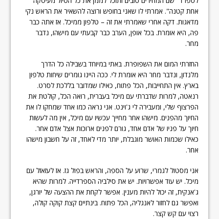
לספרד "שם המחירים טובים ותוכל לממן את כל הטיול מעיסקה
אחת קטנה". אמרתי לו שאני בחופש ורוצה להשאיר את הראש נקי
מדאגות. דקה אחרי שאמרתי את זה – טלפון ממיכל. אז אתה כבר
פה, היא אומרת. בכל אופן, הערב כבר קבעתי עם מישהו, נדבר
מחר.
החזרתי המום את השפופרת. באתי במיוחד בשבילה כל הדרך
מלנדון, ונדבר מחר היא אומרת לי. ככה היינו גומרים שיחות טלפון
בארץ. אין התחייבות, הכל פתוח, כאילו שמדובר בללכת לסרט.
רנאטה, למרות שדברתי עם מיכל בעברית, רואה הכל, קולטת את
הפרצוף שלי, ומעבירה לי ג'וינט. אני נראה כמו אחד שמחקו לו את
החיוך מהפנים. מישהו אחר מחייך עכשיו עם מיכל, אין מה לעשות
חיוך על פניו של אדם אחד, גורם לפנים ארוכות אצל אדם אחר.
כאילו שכמות האושר מוגבלת, יותר מדי לאחד, זה על חשבון מישהו
אחר.
אני מסטול לגמרי, שרוע על הספה, והראש בפול גז. אז לעזאזל עם
מיכל. יש עוד אפשרויות. יש את סילביה הספרדייה. למרות שהיא
ג'אנקית, זה יכול להיות מענין. אפשר לקחת את ההצעה של יורגן,
ואפשר גם לחזור לאנגליה, הכל פתוח. בינתיים קצת קוקה קולה,
רצוי עם קש קצר.