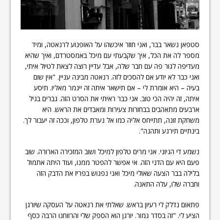
סטפאן נשאר בבר, ואני חוזר איכשהו על האופנוע לרנאטה, ומיד
מספר לה את הכל, איך שקבעתי עם מיכל באמסטרדם, ואיך שהיא
מעדיפה לגור פה עם חבר שלה, אבל עדיין רוצה לצאת לטיול איתי,
ואני כבר לא יודע אם להסכים לזה. רנאטה מבינה עניין. "אין שום
בעיה – היא אומרת לי – אם תישאר איתה זה ייגמר מאליו. תיסע
איתה, זה יהיה הכי טוב. אני כבר ראיתי את הסרט הזה. גברים בגיל
ארבעים מתאהבים בבחורות צעירות ומאבדים את הראש. היא
משחקת זונה, תתייחס אליה כמו אל נערת טלפון, וככה זה יעבור לך.
בינתיים תירגע ותהנה".
נשמע די הגיוני. אני מרים טלפון למיכל ושוב המזכירה הארורה. שוב
פעם היא עם הדני הזה. אי אפשר להפטר ממנו, ועוד היתה אתמול
בלילה בבר הצעה שאולי מיכל ואני נפגוש בפריז את הדבק הזה
וחברה שלו, עלה התאנה.
פתאום נדלק לי רעיון בראש. שאלתי את רנאטה על העסקה שיורגן
הציע לי. "זה בסדר גמור. יורגן הוא הספק שלי והרווחנו הרבה כסף