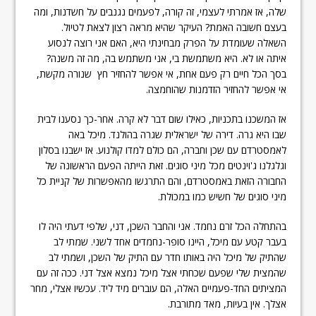
שלה, אז אמרתי לעצמי, זה קורה, לפעמים נגנבים על חשדנות, ומה
בעצם חשובה האמת? העיקר שהיא מראה רצון לצאת לטיול.
השאלה שעומדת על הפרק מבחינתי היא, האם אני רוצה לנסוע
איתה או לא. היא משתמשת בי, אני משתמש בה, מה זה משנה?
בסך הכל חיים רק פעם אחת, אי אפשר להחזיר חץ שנורה מקשת,
אי אפשר להחזיר הזדמנות שהוחמצה.
אז המשכנו בתכניות, כאילו שום דבר לא קרה. אחר-כך נסענו לבית
שבו היא גרה. דירה של ישראלית שגרה בהולנד. מיכל באה
לאמסטרדם עם שכן וחברה, הם כולם למדו קולנוע. אז ישבנו בסלון
וגלגלנו ג'וינטים מכל מיני סוגים. זאת הייתה הפעם הראשונה של
החבורה הזאת באמסטרדם, והם התרגשו מהאפשרות של קניית כל
מיני סוגים של חשיש כמו במכולת.
בהתחלה הכל זרם נחמד. אני והחבר השכן, דני, שלפי דעתי היה לו
בעבר קטע עם מיכל, היינו סופר-נחמדים אחד לשני. שמתי לב
שהתיק של מיכל היה באותו חדר עם התיק של השכן, ושמתי לב
שהמצית שלי שפעם שכחתי אצל מיכל נמצא אצל דני. ככה זה עם
המציתים החד-פעמיים האלה, הם עוברים מיד ליד. עכשיו אצלי, מחר
אצלך. אין בעיות, מאד מתורבת.