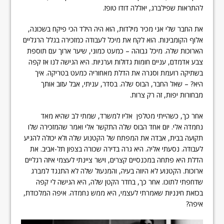
להתראות שפילברג, יאללה דודו טופז.
את החבר שלי אני מכיר מילדות, הוא היה הילד הכי פיקח בשכונה,
אלוף הקומבינות. הוא לקח את מיכל לעבודה כמזכירה בגלל הרגליים
הארוכות שלה. מיכל גבוהה – כמעט כמוני, שיער ארוך עם תוספת
צבע אדמדם, עניים חומות גדולות וערניות. היא הגישה לנו אז קפה
בשתיקה רועמת וסגרה את הדלת מאחוריה כמעט בטריקה. איך
היא? – שאל החבר, הבוס שלה. בסדר, עניתי, אבל עזוב אותך
מבחורות יפות, זה רק צרות.
אחר כך, כשהייתי מטלפן אליו למשרד, שמתי לב שהיא מאד
נחמדה אלי. יום אחד הבוס שלה התקשר אלי ואמר שהמזכירה שלו
תקועה בבית, אבדה את המפתח של הקטנוע שלה ולא יכולה להגיע
לעבודה. נסעתי אליה. היא גרה בדירה שכורה בצפון תל-אביב. את
הדלת היא פתחה במכנסיים קצרים, וישר ציינתי לעצמי איזה רגליים
ארוכות. הקטנוע לא היווה בעיה, והמנעול שלה לא התנגד למברג
שדחפתי לתוכו. אחר כך, בחדר הקטן שלה, היא הגישה לי קפה
בכזאת חינניות שאמרתי לעצמי, היא ממש נחמדה. איפה המלכודת,
איפה?