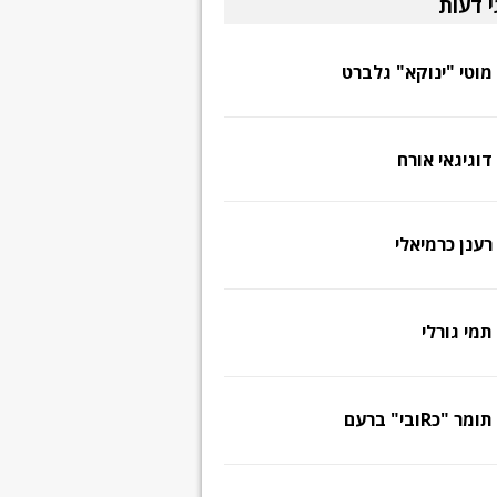
י דעות
מוטי "ינוקא" גלברט
דוגיגאי אורח
רענן כרמיאלי
תמי גורלי
תומר "כRובי" ברעם