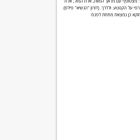
ל: מצטופף עם מלאך המוות, אלת המזל, אלת
י על הקטנוע. ולדרך. (דורון "הנשיא" פילס)
ווקא כן נמצאת מתחת לפנס