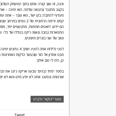
והנה, זה שוב קורה: אתם בתוך המשחק השלוב 
מעדיף להתברג בקו ישר, הוא עובר – אתה עוק
קסם. זרימה הרמונית של 
הם יידעו. לואטים חמימות, מתנשפים יחד, מזמזמ
התפארות נבובה וגאווה ריקה בגודלו של כלי. 
וטוב של שני בוגרים מיומנים.
לפני גלילות אתה לפ
מבט אחרון אל הזר שבעשר הדקות האחרונות הי
כן, היה לי טוב איתך.
בספר 'פחד גבהים' טבעה אריקה ג'ונג את הביטו
אורגזמה ונסענו. אתה לא יודע מיהו והוא לא יו
מוטי "ינוקא" גלברט
Tweet