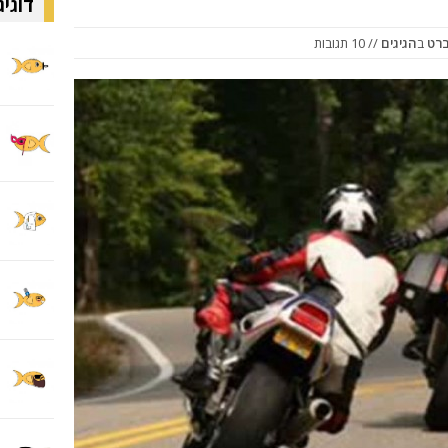
דוגיג
ברט
ב
הגיגים
// 10 תגובות