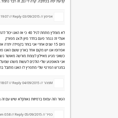
קלעת יפה בכתיבה. קרה לי גם, זה דבר נחמד.
אפיפון //
03/09/2015 um 19:07
Reply
//
לא מומלץ מתחת לגיל 40 כי אז האגו יכול להתפרץ
אצלי זה נגמר פעם בחדר מיון וzx7 מפורק
היום 15 שנים אחרי אני בוחר בקפידה יתרה את הסטוצים
אפרופו אגו יש מקום אחד בארץ ששם האגו פו
כשאני מגיע מאיילון לצומת מורשה מאושר גש ר
אני והאופנוע שלי הולכים לעשות משהו שמעלה
במגרש הפרטי שלי מתפרץ לו האגו מתובל ב
Mמהר //
04/09/2015 um 18:07
Reply
//
הטור הזה עמוס ברמיזות גאות(לא שיש עם זה ב
כפיר
//
05/09/2015 um 0:58
Reply
//