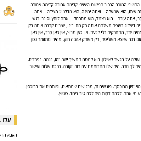
החושני המוכר הברור הפשוט הישיר: קדימה אחורה קדימה אחורה
בקצב מתגבר ובהנאה שלמה. הוא ימינה – ואתה איתו, הוא שמאלה – ואתה ימינה, הוא מדלג 2 הצידה – אתה
ב, אתה עובר – הוא נצמד, הוא מתרחק – אתה לוחץ וסוגר. רגעי
2 גופים במרחב שבונים דיאלוג בשפה משלהם אותה רק הם יבינו, יוצרים קרבה אותה רק
ים יחד, מתחבקים בלי לגעת. אין כאן מרוץ, אין כאן קרב, אין כאן
שום דבר שיוצא משליטה, רק משחק אהבה חזק, מהיר ומתוזמר נכון
ניו. חותך 4 נתיבים ימינה ועולה על הגשר לאיילון. הוא למטה ממשיך ישר. זהו, נגמר. נפרדים.
ה לך חבר. היד שלו מתרוממת עם בוהן זקורה. ברכת שלום ואישור:
י "זיון מרוכסן". פוגשים זר, מרגישים שמתאים, ופותחים את הרוכסן.
דע מי אתה. לכמה דקות היה לכם טוב ביחד. סטוץ.
עלו 
האבא הרע