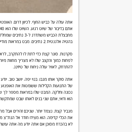
אתה עולה על כביש החוף. לכיוון דרום. האופנ
מחבצלת הכביש משתדר
בהטיה אלגנטית 2 נתיבים. מבט במראות מודיע: יש מאחוריך מישהו שמתקרב מהר. ממש מהר.
סקרנות. סוגר קצת כדי לתת לו להתקרב, לראות
לפחות כמוך והקצב שלו לא מצריך מחוות מיותרו
להתרחק. לאויר עולה ניחוח של טיזינג.
אתה סוקר אותו מגבו. בנוי יפה. יושב טוב. יוד
של התנועות הקלילות ששומטות את האופנוע שלו
נכונה וחלקה. המבט שלו במראות מספר לך שגם
הוא ודאי; אתם שני בנים לאותו שבט שמתקשר
מגביר קצת. נצמד יותר. שניכם זהירים אבל מ
לא בהכרח מסוכן אם אתה יודע מה אתה עושה וממילא 160 באופנועים האלה בכביש 