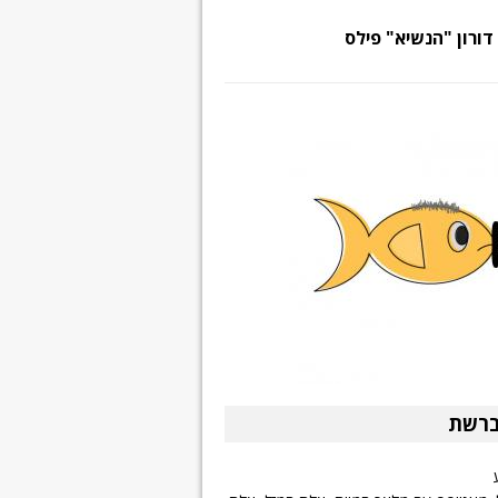
דורון "הנשיא" פילס
ברשת