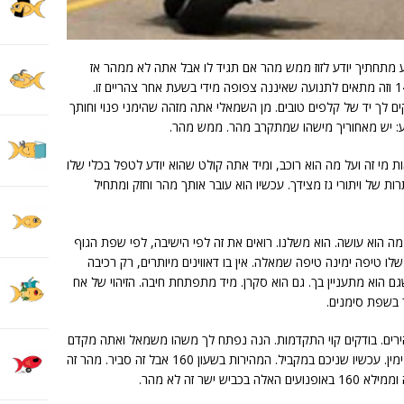
וע מתחתיך יודע לזוז ממש מהר אם תגיד לו אבל אתה לא ממהר אז
אתם בדיבור של שיוט רגוע. השיוט שלו הוא 140 וזה מתאים לתנועה שאיננה צפופה מידי בשעת אחר צהריים זו.
ג ל-3 נתיבים שמחלקים לך יד של קלפים טובים. מן השמאלי אתה מזהה שהימני פנוי וחותך
 מי זה ועל מה הוא רוכב, ומיד אתה קולט שהוא יודע לטפל בכלי שלו
ת של ויתורי גז מצידך. עכשיו הוא עובר אותך מהר וחזק ומתחיל
ע מה הוא עושה. הוא משלנו. רואים את זה לפי הישיבה, לפי שפת הגוף
 טיפה ימינה טיפה שמאלה. אין בו דאווינים מיותרים, רק רכיבה
 הוא מתעניין בך. גם הוא סקרן. מיד מתפתחת חיבה. הזיהוי של אח
 בשפת סימנים.
הירים. בודקים קוי התקדמות. הנה נפתח לך משהו משמאל ואתה מקדם
את הכלי קדימה. הוא מצידו חודר אל הנת"צ מימין. עכשיו שניכם במקביל. המהירות בשעון 160 אבל זה סביר. מהר זה
ישר זה לא מהר.