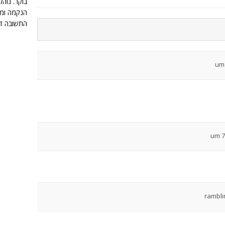
בוקר. נוה
הנקמה ומרפ
התשובה ד
rambli