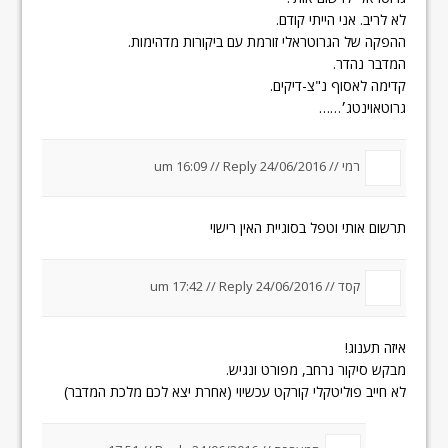
לא לריב. אני הייתי קודם.
ההפקה של הגרוטראלי זורמת עם ביקורות מדהימות.
המדבר נהדר.
קדימה לאסוף נ"צ-דיקים.
גרוטאוינטג׳……
רמי //
24/06/2016 um 16:09
Reply
//
תרשום אותי וטפל בסוגיית האין רישוי
קסד //
24/06/2016 um 17:42
Reply
//
איזה תענוג!
מבקש סיקור נרחב, מפורט ונגיש.
לא חייב פוליטקלי קורקט עכשיוי (אחרת יצא לכם מלכת המדבר)