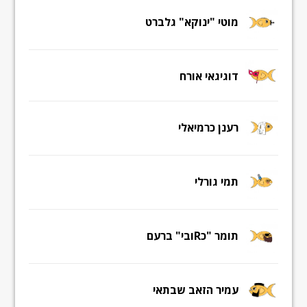
מוטי "ינוקא" גלברט
דוגיגאי אורח
רענן כרמיאלי
תמי גורלי
תומר "כRובי" ברעם
עמיר הזאב שבתאי