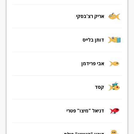
אריק רצ'בסקי
דותן בלייס
אבי פרידמן
קסד
דניאל "מיצו" פטרי