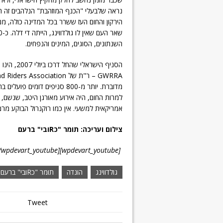
הירקון והחום העז ששרר בכל המדינה כולה, מ
השנתונים, הסוגים, המינים והנפחים.
למרות החום, היה אירוע מאורגן היטב, שנשם, די
אמריקאית למשעי. אין כמו רוקנרול הבוקע מרמ
צילום ועריכה: תומר "כRובי" ברעם
[wpdevart_youtube]Qz4yMhWkTQc[/wpdevart_youtube]
גולדווינג
הונדה
תומר "כRובי" ברעם
Tweet