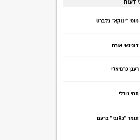
י דעות
מוטי "ינוקא" גלברט
דוגיגאי אורח
רענן כרמיאלי
תמי גורלי
תומר "כRובי" ברעם