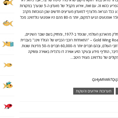
נראה שלבעלי "הכנף המוזהבת" הנלהבים זה הפריע כהוא זה. עם זאת, אירוע מקביל של מועדון ה-5 שנערך במקורות
נע ככל הנראה מלצרף למועדון מעריצים חדשים שכן הנוכחות מקרב
שאר העם שאין לו גולדווינג, הייתה די דלה. כ-150 אופנועים הגיעו למקום, יותר מ-80 מהם היו אופנועי גולדווינג מכל
הסניף הישראלי שהחל דרכו ביולי 2007, הינו חלק מהארגון העולמי, שנוסד ב-1977, ומחזיק בשם שובר השיניים,
GWRRA – ר"ת של Gold Wing Road Riders Association – "התאחדות רוכבי הכביש של הגולד ווינג" בעברית
מדוברת. יותר מ-800 סניפים דומים פועלים ברחבי העולם, ובהם חברים יותר מ-60,000 חברים מ-50 מדינות שונות.
בר, החליף מידע ובעיקר הזיע אווירה דו גלגלית באווירה ומוזיקה
קולים של גולדווינג מצויד היטב…
תערוכות אירועים והשקות