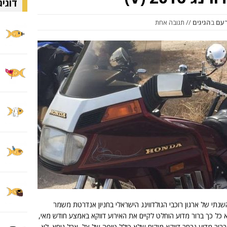
דוגיג
ב
הגיגים
// תגובה אחת
14., נערך המפגש השנתי של ארגון רוכבי הגולדווינג הישראלי בחניון אנדרטת משמר
, לא רחוק ממחלף עירון שעל כביש 6. לא כל כך ברור מדוע הוחלט לקיים את האירוע דווקא באמצע חודש מאי,
רור מדוע נבחר דווקא מיקום שלא כולל טיפה של צל, אבל ניחא. לא