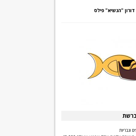
דורון "הנשיא" פילס
ברשת
ם וגבריות