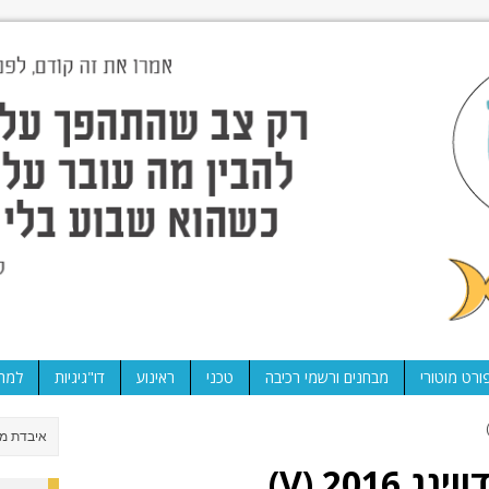
ורט מוטורי
מבחנים ורשמי רכיבה
טכני
ראינוע
דו"גיגיות
למה 
201 (V)